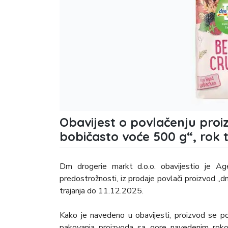
Obavijest o povlačenju proi
bobičasto voće 500 g“, rok tr
Dm drogerie markt d.o.o. obavijestio je Ag
predostrožnosti, iz prodaje povlači proizvod ,
trajanja do 11.12.2025.
Kako je navedeno u obavijesti, proizvod se pov
pakovanja proizvoda sa gore navedenim roko