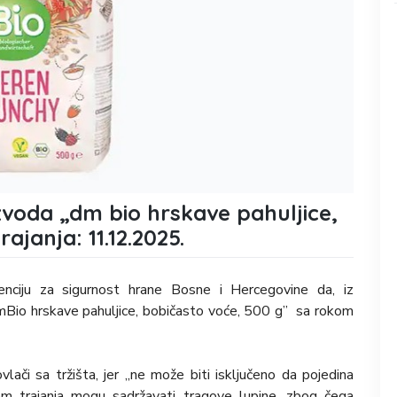
zvoda „dm bio hrskave pahuljice,
ajanja: 11.12.2025.
enciju za sigurnost hrane Bosne i Hercegovine da, iz
,dmBio hrskave pahuljice, bobičasto voće, 500 g” sa rokom
lači sa tržišta, jer „ne može biti isključeno da pojedina
m trajanja mogu sadržavati tragove lupine, zbog čega