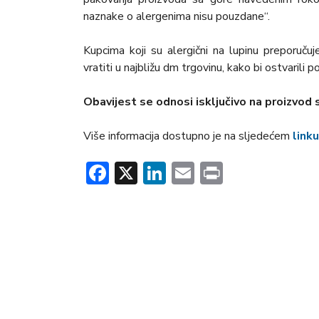
naznake o alergenima nisu pouzdane“.
Kupcima koji su alergični na lupinu preporuč
vratiti u najbližu dm trgovinu, kako bi ostvarili p
Obavijest se odnosi isključivo na proizvod
Više informacija dostupno je na sljedećem
linku
Facebook
X
LinkedIn
Email
Print