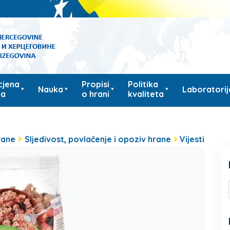
cjena
Propisi
Politika
Nauka
Laboratorij
ka
o hrani
kvaliteta
rane
Sljedivost, povlačenje i opoziv hrane
Vijesti