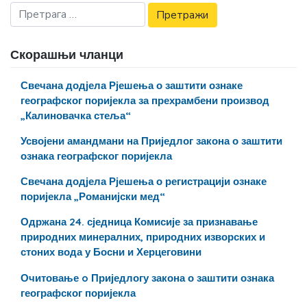
Скорашњи чланци
Свечана додјела Рјешења о заштити ознаке
географског поријекла за прехрамбени производ
„Калиновачка стеља“
Усвојени амандмани на Приједлог закона о заштити
ознака географског поријекла
Свечана додјела Рјешења о регистрацији ознаке
поријекла „Романијски мед“
Одржана 24. сједница Комисије за признавање
природних минералних, природних изворских и
стоних вода у Босни и Херцеговини
Очитовање o Приједлогу закона о заштити ознака
географског поријекла