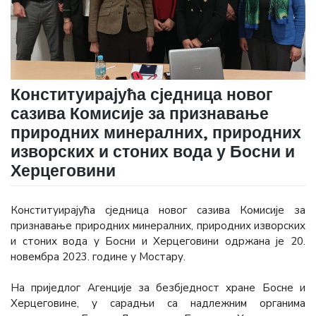
Конституирајућа сједница новог
сазива Комисије за признавање
природних минералних, природних
изворских и стоних вода у Босни и
Херцеговини
Конституирајућа сједница новог сазива Комисије за
признавање природних минералних, природних изворских
и стоних вода у Босни и Херцеговини одржана је 20.
новембра 2023. године у Мостару.
На приједлог Агенције за безбједност хране Босне и
Херцеговине, у сарадњи са надлежним органима