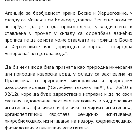
Агенција за безбједност хране Босне и Херцеговине, у
складу са Мишљењем Комисије, доноси Рјешење којим се
потврђује да је вода произведена, ускладиштена и
стављена у промет у складу са одредбама важећих
прописа те да се иста може стављати на тржиште Босне
и Херцеговине као „природна изворска“, „природна
минерална“ или „стона вода“.
Да би нека вода била призната као природна минерална
или природна изворска вода, у складу са захтјевима из
Правилника о природним минералним и природним
изворским водама (“Службени гласник БиХ”, бр. 26/10 и
32/12), мора да буде здравствено исправна и да по свом
саставу задовољава захтјеве геолошких и хидролошких
испитивања, физичких и физичко-хемијских испитивања,
органолептичких својстава, хемијских испитивања,
микробиолошких испитивања на извору, фармаколошких,
физиолошких и клиничких испитивања.