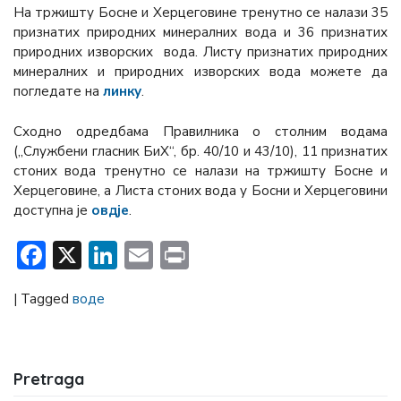
На тржишту Босне и Херцеговине тренутно се налази 35
признатих природних минералних вода и 36 признатих
природних изворских вода. Листу признатих природних
минералних и природних изворских вода можете да
погледатe на
линку
.
Сходно одредбама Правилника о столним водама
(„Службени гласник БиХ“, бр. 40/10 и 43/10), 11 признатих
стоних вода тренутно се налази на тржишту Босне и
Херцеговине, а Листа стоних вода у Босни и Херцеговини
доступна је
овдје
.
Facebook
X
LinkedIn
Email
Print
|
Tagged
воде
Pretraga