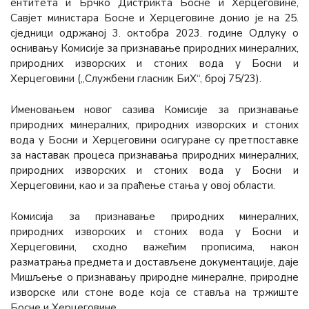
ентитета и Брчко Дистрикта Босне и Херцеговине,
Савјет министара Босне и Херцеговине донио је на 25.
сједници одржаној 3. октобра 2023. године Одлуку о
оснивању Комисије за признавање природних минералних,
природних изворских и стоних вода у Босни и
Херцеговини („Службени гласник БиХ“, број 75/23).
Именовањем новог сазива Комисије за признавање
природних минералних, природних изворских и стоних
вода у Босни и Херцеговини осигуране су претпоставке
за наставак процеса признавања природних минералних,
природних изворских и стоних вода у Босни и
Херцеговини, као и за праћење стања у овој области.
Комисија за признавање природних минералних,
природних изворских и стоних вода у Босни и
Херцеговини, сходно важећим прописима, након
разматрања предмета и достављене документације, даје
Мишљење о признавању природне минералне, природне
изворске или стоне воде која се ставља на тржиште
Босне и Херцеговине.