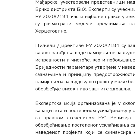
Мађарске, учествовали представници на
Брчко дистрикта БиХ. Експерти су учесн
ЕУ 2020/2184, као и најбоље праксе у з
су разматрани модели преузимања на
Херцеговине.
Циљеви Директиве ЕУ 2020/2184 су заш
каквог загађења воде намијењене за људ
исправности и чистоће, као и побољшање
Вриједности параметара утврђене у навед
сазнањима и принципу предострожности т
намијењена за људску потрошњу може без
обезбјеђује висок ниво заштите здравља.
Експертска мсија организована је у ск
капацитета и постепеном усклађивању у 
са правном стечевином ЕУ”. Ревизија 
обезбјеђивање постепеног усклађивања са
наведеног пројекта који се финансира 