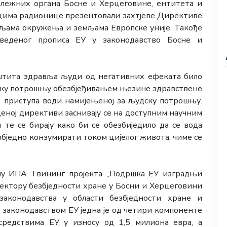
длежних органа Босне и Херцеговине, ентитета и
ицима радионице презентовали захтјеве Директиве
емљама окружења и земљама Европске уније. Такође
веденог прописа ЕУ у законодавство Босне и
тита здравља људи од негативних ефеката било
ску потрошњу обезбјеђивањем њезине здравствене
 приступа води намијењеној за људску потрошњу.
еној директиви заснивају се на доступним научним
е се бирају како би се обезбиједило да се вода
бједно конзумирати током цијелог живота, чиме се
лопу ИПА Твининг пројекта „Подршка ЕУ изградњи
сектору безбједности хране у Босни и Херцеговини
законодавства у области безбједности хране и
 законодавством ЕУ једна је од четири компоненте
средствима ЕУ у износу од 1,5 милиона евра, а