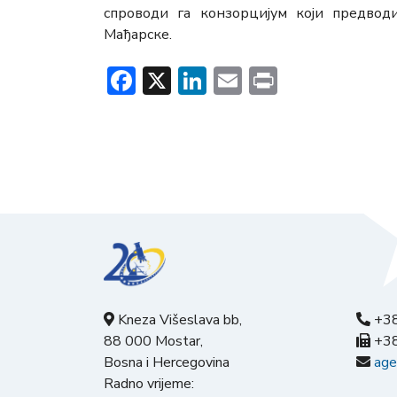
спроводи га конзорцијум који предвод
Мађарске.
Facebook
X
LinkedIn
Email
Print
Kneza Višeslava bb,
+38
88 000 Mostar,
+38
Bosna i Hercegovina
age
Radno vrijeme: