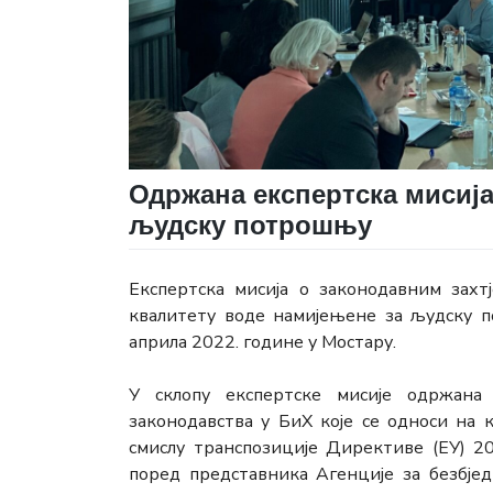
Одржана експертска мисија
људску потрошњу
Експертска мисија о законодавним зах
квалитету воде намијењене за људску п
априла 2022. године у Мостару.
У склопу експертске мисије одржана
законодавства у БиХ које се односи на
смислу транспозиције Директиве (ЕУ) 20
поред представника Агенције за безбје