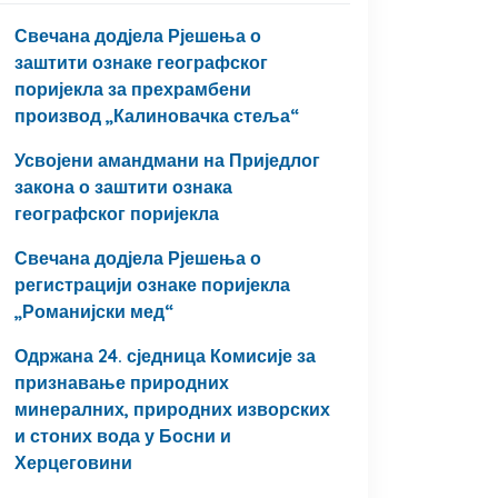
Свечана додјела Рјешења о
заштити ознаке географског
поријекла за прехрамбени
производ „Калиновачка стеља“
Усвојени амандмани на Приједлог
закона о заштити ознака
географског поријекла
Свечана додјела Рјешења о
регистрацији ознаке поријекла
„Романијски мед“
Одржана 24. сједница Комисије за
признавање природних
минералних, природних изворских
и стоних вода у Босни и
Херцеговини