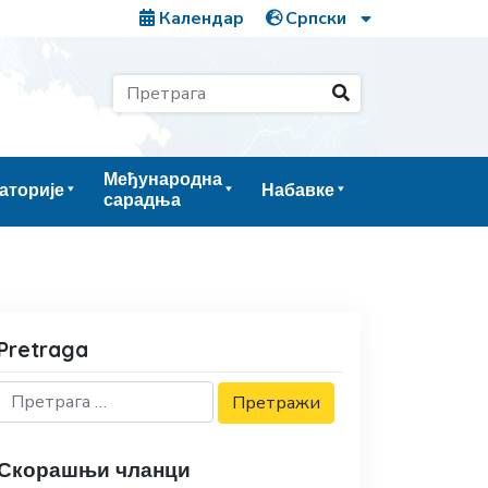
Календар
Међународна
аторије
Набавке
сарадња
Pretraga
Скорашњи чланци