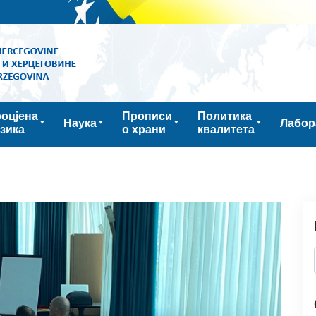
оцјена
Прописи
Политика
Наука
Лабор
зика
о храни
квалитета