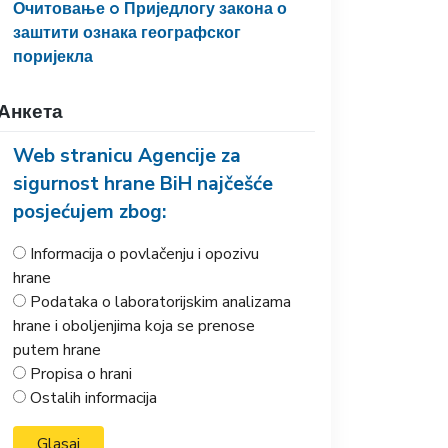
Очитовање o Приједлогу закона о
заштити ознака географског
поријекла
Анкета
Web stranicu Agencije za
sigurnost hrane BiH najčešće
posjećujem zbog:
Informacija o povlačenju i opozivu
hrane
Podataka o laboratorijskim analizama
hrane i oboljenjima koja se prenose
putem hrane
Propisa o hrani
Ostalih informacija