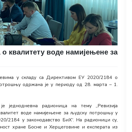
 о квалитету воде намијењене за
тјевима у складу са Директивом ЕУ 2020/2184 о
отрошњу одржана је у периоду од 28. марта – 1.
 је једнодневна радионица на тему „Ревизија
 квалитет воде намијењене за људску потрошњу у
20/2184 у законодавство БиХ“. На радионици су,
дност хране Босне и Херцеговине и експерата из