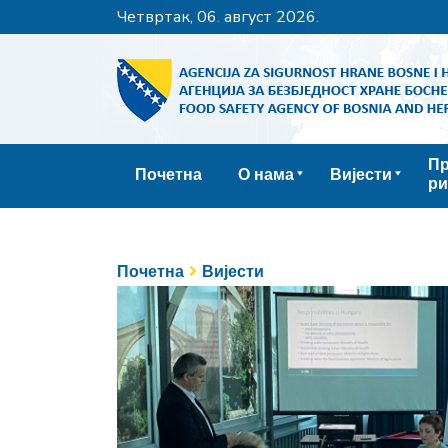
четвртак, 06. август 2026.
Пр
Почетна
О нама
Вијести
ри
Почетна
Вијести