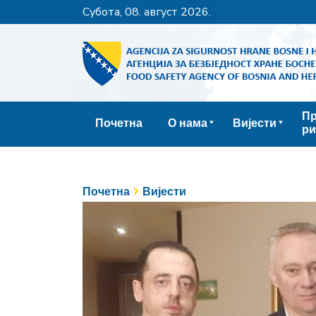
субота, 08. август 2026.
Пр
Почетна
О нама
Вијести
ри
Почетна
Вијести