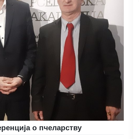
ренција о пчеларству