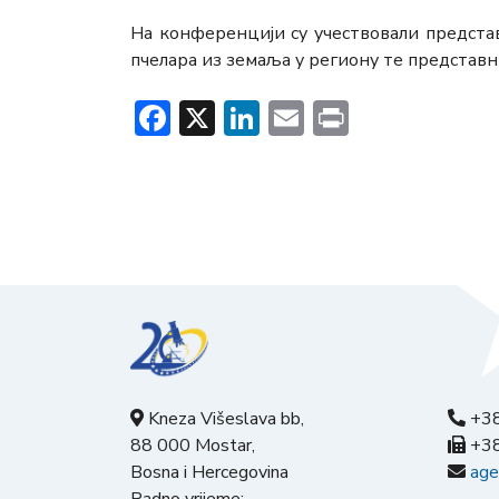
На конференцији су учествовали предста
пчелара из земаља у региону те представ
Facebook
X
LinkedIn
Email
Print
Kneza Višeslava bb,
+38
88 000 Mostar,
+38
Bosna i Hercegovina
age
Radno vrijeme: