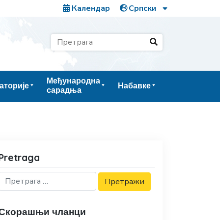
Календар
Међународна
аторије
Набавке
сарадња
Pretraga
Скорашњи чланци