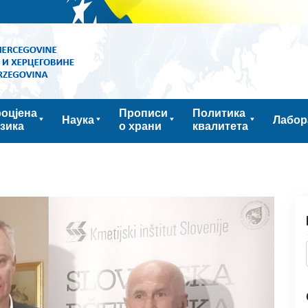
оцјена
Прописи
Политика
Наука
Лабор
зика
о храни
квалитета