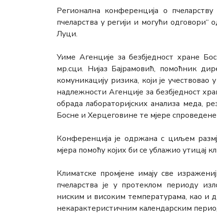
Регионална конференција о пчеларству 
пчеларства у регији и могући одговори“ 
Луци.
Уиме Агенције за безбједност хране Бо
мр.сци. Нијаз Бајрамовић, помоћник дир
комуникацију ризика, који је учествовао 
надлежности Агенције за безбједност хр
обрада лабораторијских анализа меда, р
Босне и Херцеговине те мјере спроведене 
Конференција је одржана с циљем разм
мјера помоћу којих би се ублажио утицај к
Климатске промјене имају све изражени
пчеларства је у протеклом периоду из
ниским и високим температурама, као и д
некарактеристичним календарским перио