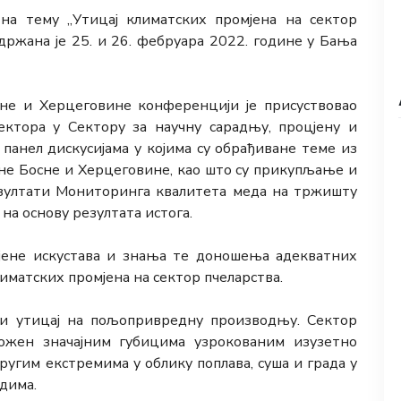
на тему „Утицај климатских промјена на сектор
одржана је 25. и 26. фебруара 2022. године у Бања
сне и Херцеговине конференцији је присуствовао
ектора у Сектору за научну сарадњу, процјену и
у панел дискусијама у којима су обрађиване теме из
ане Босне и Херцеговине, као што су прикупљање и
езултати Мониторинга квалитета меда на тржишту
на основу резултата истога.
јене искустава и знања те доношења адекватних
лиматских промјена на сектор пчеларства.
ји утицај на пољопривредну производњу. Сектор
ложен значајним губицима узрокованим изузетно
ругим екстремима у облику поплава, суша и града у
дима.