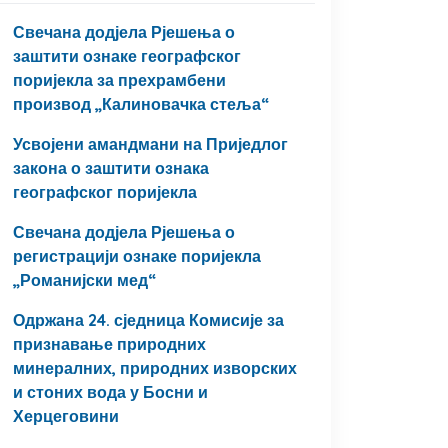
Свечана додјела Рјешења о
заштити ознаке географског
поријекла за прехрамбени
производ „Калиновачка стеља“
Усвојени амандмани на Приједлог
закона о заштити ознака
географског поријекла
Свечана додјела Рјешења о
регистрацији ознаке поријекла
„Романијски мед“
Одржана 24. сједница Комисије за
признавање природних
минералних, природних изворских
и стоних вода у Босни и
Херцеговини