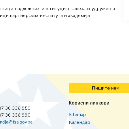
вници надлежних институција, савеза и удружења
ници партнерских института и академија.
Пишите нам
Корисни линкови
7 36 336 950
Sitemap
7 36 336 990
ncija@fsa.gov.ba
Календар