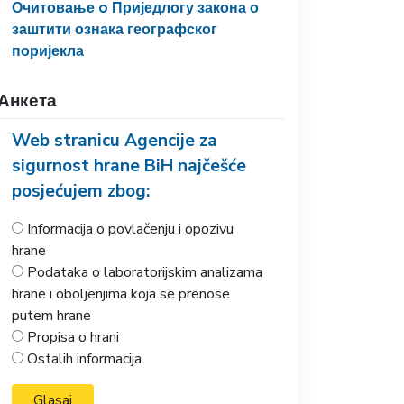
Очитовање o Приједлогу закона о
заштити ознака географског
поријекла
Анкета
Web stranicu Agencije za
sigurnost hrane BiH najčešće
posjećujem zbog:
Informacija o povlačenju i opozivu
hrane
Podataka o laboratorijskim analizama
hrane i oboljenjima koja se prenose
putem hrane
Propisa o hrani
Ostalih informacija