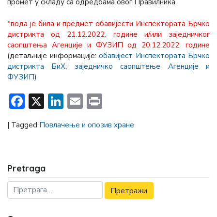
промет у складу са одредбама овог Правилника.
*вода је била и предмет обавијести Инспектората Брчко
дистрикта од 21.12.2022. године и/или заједничког
саопштења Агенције и ФУЗИП од 20.12.2022. године
(детаљније информације:
обавијест Инспектората Брчко
дистрикта БиХ
;
заједничко саопштење Агенције и
ФУЗИП
)
Facebook
X
LinkedIn
Email
Print
|
Tagged
Повлачење и опозив хране
Pretraga