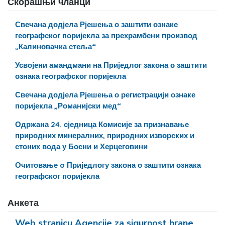
Скорашњи чланци
Свечана додјела Рјешења о заштити ознаке
географског поријекла за прехрамбени производ
„Калиновачка стеља“
Усвојени амандмани на Приједлог закона о заштити
ознака географског поријекла
Свечана додјела Рјешења о регистрацији ознаке
поријекла „Романијски мед“
Одржана 24. сједница Комисије за признавање
природних минералних, природних изворских и
стоних вода у Босни и Херцеговини
Очитовање o Приједлогу закона о заштити ознака
географског поријекла
Анкета
Web stranicu Agencije za sigurnost hrane