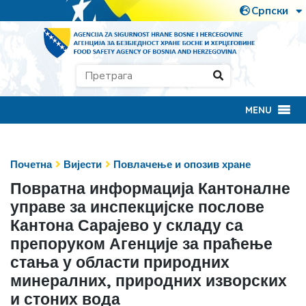
MENU
Почетна
Вијести
Повлачење и опозив хране
Повратна информација Кантоналне
управе за инспекцијске послове
Кантона Сарајево у складу са
препоруком Агенције за праћење
стања у области природних
минералних, природних изворских
и стоних вода