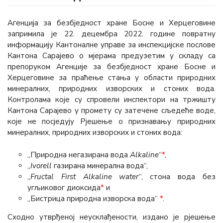
Агенција за безбједност хране Босне и Херцеговине
запримила је 22. децембра 2022. године повратну
информацију Кантоналне управе за инспекцијске послове
Кантона Сарајево о мјерама предузетим у складу са
препоруком Агенције за безбједност хране Босне и
Херцеговине за праћење стања у области природних
минералних, природних изворских и стоних вода.
Контролама које су спровели инспектори на тржишту
Кантона Сарајево у промету су затечене сљедеће воде,
које не посједују Рјешење о признавању природних
минералних, природних изворских и стоних вода:
„Природна негазирана вода
Alkaline
“
*
,
„
Ivorell
газирана минерална вода“,
„
Fructal First Alkaline water
“, стона вода без
угљиковог диоксида
*
и
„Бистрица природна изворска вода“
*
.
Сходно утврђеној неусклађености, издано је рјешење