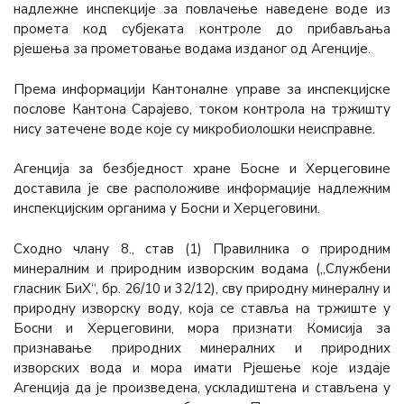
надлежне инспекције за повлачење наведене воде из
промета код субјеката контроле до прибављања
рјешења за прометовање водама изданог од Агенције.
Према информацији Кантоналне управе за инспекцијске
послове Кантона Сарајево, током контрола на тржишту
нису затечене воде које су микробиолошки неисправне.
Агенција за безбједност хране Босне и Херцеговине
доставила је све расположиве информације надлежним
инспекцијским органима у Босни и Херцеговини.
Сходно члану 8., став (1) Правилника о природним
минералним и природним изворским водама („Службени
гласник БиХ“, бр. 26/10 и 32/12), сву природну минералну и
природну изворску воду, која се ставља на тржиште у
Босни и Херцеговини, мора признати Комисија за
признавање природних минералних и природних
изворских вода и мора имати Рјешење које издаје
Агенција да је произведена, ускладиштена и стављена у