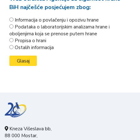
BiH najčešće posjećujem zbog:
Informacija o povlačenju i opozivu hrane
Podataka o laboratorijskim analizama hrane i
oboljenjima koja se prenose putem hrane
Propisa o hrani
Ostalih informacija
Kneza Višeslava bb,
88 000 Mostar,