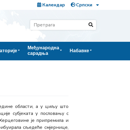
Календар
Међународна
аторије
Набавке
сарадња
едине области, а у циљу што
ције субјеката у пословању с
 Херцеговине је припремила и
рибуирала сљедеће смјернице,