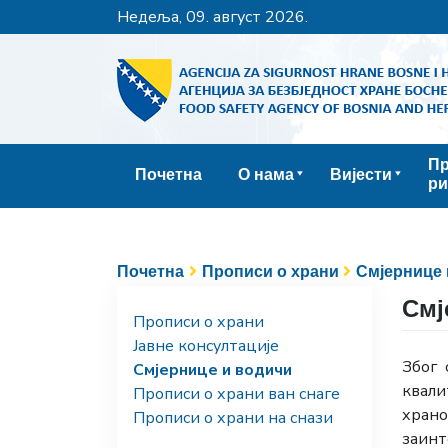
недеља, 09. август 2026.
Пр
Почетна
О нама
Вијести
ри
Почетна
Прописи о храни
Смјернице 
Смј
Прописи о храни
Јавне консултације
Због 
Смјернице и водичи
квали
Прописи о храни ван снаге
храно
Прописи о храни на снази
заинт