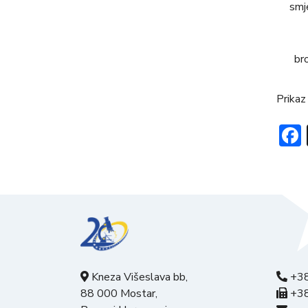
smj
br
Prikaz
Kneza Višeslava bb,
+38
88 000 Mostar,
+38