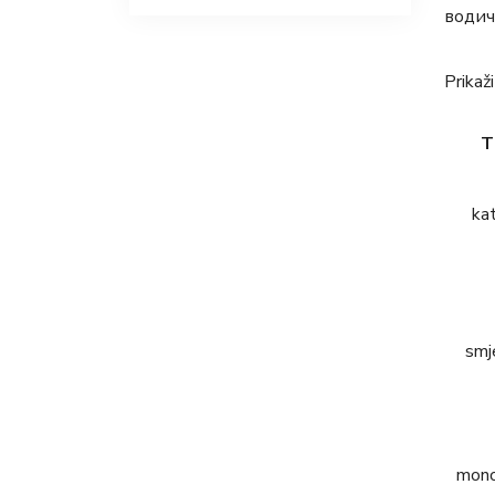
водич
Prikaž
T
T
ka
smj
mono