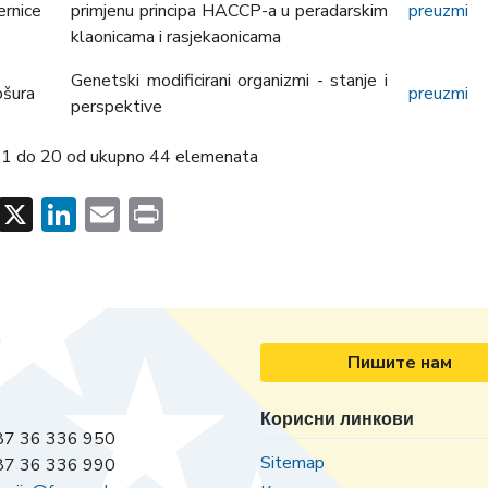
ernice
primjenu principa HACCP-a u peradarskim
preuzmi
klaonicama i rasjekaonicama
Genetski modificirani organizmi - stanje i
ošura
preuzmi
perspektive
 1 do 20 od ukupno 44 elemenata
Facebook
X
LinkedIn
Email
Print
Пишите нам
Корисни линкови
7 36 336 950
Sitemap
7 36 336 990