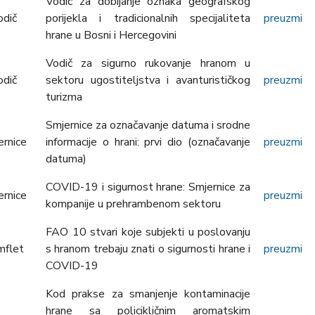
Vodič za dobijanje oznaka geografskog
odič
porijekla i tradicionalnih specijaliteta
preuzmi
hrane u Bosni i Hercegovini
Vodič za sigurno rukovanje hranom u
odič
sektoru ugostiteljstva i avanturističkog
preuzmi
turizma
Smjernice za označavanje datuma i srodne
ernice
informacije o hrani: prvi dio (označavanje
preuzmi
datuma)
COVID-19 i sigurnost hrane: Smjernice za
ernice
preuzmi
kompanije u prehrambenom sektoru
FAO 10 stvari koje subjekti u poslovanju
mflet
s hranom trebaju znati o sigurnosti hrane i
preuzmi
COVID-19
Kod prakse za smanjenje kontaminacije
hrane sa policikličnim aromatskim