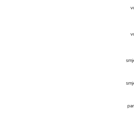
v
v
smj
smj
pa