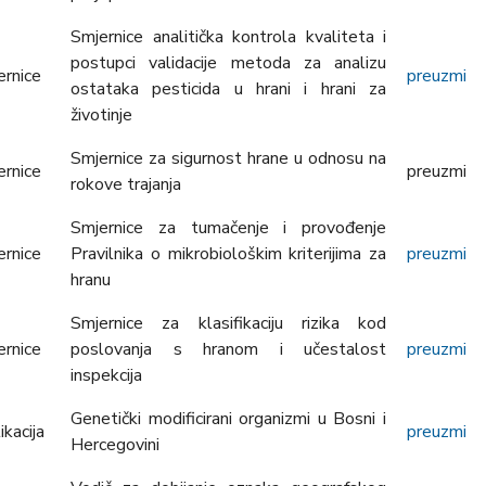
Smjernice analitička kontrola kvaliteta i
postupci validacije metoda za analizu
ernice
preuzmi
ostataka pesticida u hrani i hrani za
životinje
Smjernice za sigurnost hrane u odnosu na
ernice
preuzmi
rokove trajanja
Smjernice za tumačenje i provođenje
ernice
Pravilnika o mikrobiološkim kriterijima za
preuzmi
hranu
Smjernice za klasifikaciju rizika kod
ernice
poslovanja s hranom i učestalost
preuzmi
inspekcija
Genetički modificirani organizmi u Bosni i
ikacija
preuzmi
Hercegovini