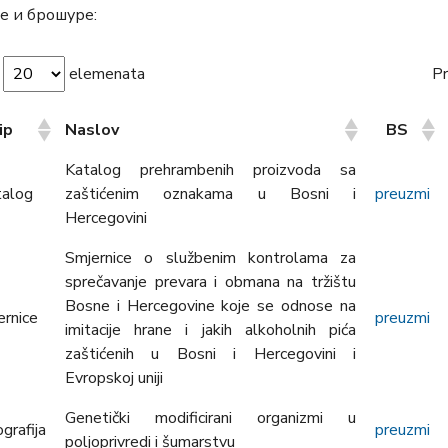
е и брошуре:
i
elemenata
Pr
ip
Naslov
BS
ip
Naslov
BS
Katalog prehrambenih proizvoda sa
talog
zaštićenim oznakama u Bosni i
preuzmi
Hercegovini
Smjernice o službenim kontrolama za
sprečavanje prevara i obmana na tržištu
Bosne i Hercegovine koje se odnose na
ernice
preuzmi
imitacije hrane i jakih alkoholnih pića
zaštićenih u Bosni i Hercegovini i
Evropskoj uniji
Genetički modificirani organizmi u
grafija
preuzmi
poljoprivredi i šumarstvu