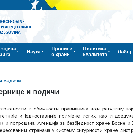
оцјена
Прописи
Политика
Наука
Лабор
зика
о храни
квалитета
и водичи
ернице и водичи
сложености и обимности правилника који регулишу пој
тетније и једноставније примјене истих, као и доедука
м и потрошача, Агенција за безбједност хране Босне и
ересованим странама у систему сигурности хране дист