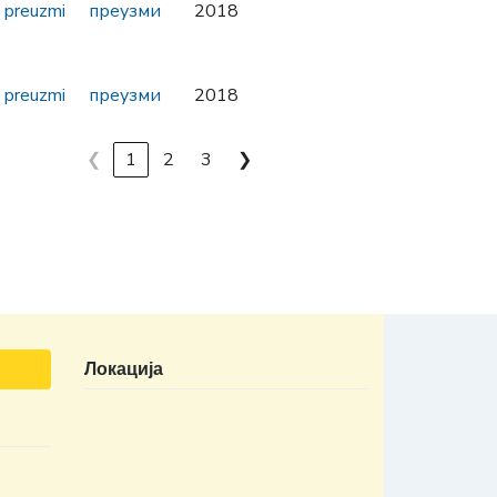
preuzmi
преузми
2018
preuzmi
преузми
2018
❮
1
2
3
❯
Локација