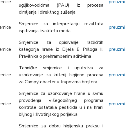
ernice
preuzmi
ugljikovodicima (PAU) iz procesa
dimljenja i direktnog sušenja
Smjernice za interpretaciju rezultata
ernice
preuzmi
ispitivanja kvaliteta meda
Smjernice za opisivanje različitih
ernice
kategorija hrane iz Dijela E Priloga II.
preuzmi
Pravilnika o prehrambenim aditivima
Tehničke smjernice i uputstva za
ernice
uzorkovanje za kriterij higijene procesa
preuzmi
za Campylobacter u trupovima brojlera
Smjernice za uzorkovanje hrane u svrhu
provođenja Višegodišnjeg programa
ernice
preuzmi
kontrole ostataka pesticida u i na hrani
biljnog i životinjskog porijekla
Smjernice za dobru higijensku praksu i