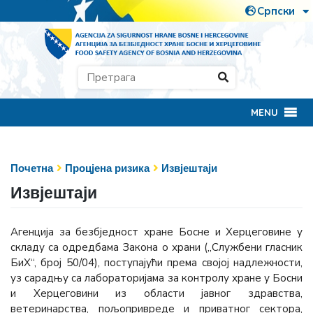
MENU
Почетна
Процјена ризика
Извјештаји
Извјештаји
Агенција за безбједност хране Босне и Херцеговине у
складу са одредбама Закона о храни („Службени гласник
БиХ“, број 50/04), поступајући према својој надлежности,
уз сарадњу са лабораторијама за контролу хране у Босни
и Херцеговини из области јавног здравства,
ветеринарства, пољопривреде и приватног сектора,