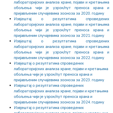
лабораторијских анализа хране, појави и кретањима
обољења чији је узрок/пут преноса храна и
пријављеним случајевима зооноза за 2020. годину
Извјештај о резултатима спроведених
лабораторијских анализа хране, појави и кретањима
обољења чији је узрок/пут преноса храна и
пријављеним случајевима зооноза за 2021. годину
Извјештај о резултатима спроведених
лабораторијских анализа хране, појави и кретањима
обољења чији је узрок/пут преноса храна и
пријављеним случајевима зооноза за 2022. годину
Извјештај о резултатима спроведених
лабораторијских анализа хране, појави и кретањима
обољења чији је узрок/пут преноса храна и
пријављеним случајевима зооноза за 2023. годину
Извјештај о резултатима спроведених
лабораторијских анализа хране, појави и кретањима
обољења чији је узрок/пут преноса храна и
пријављеним случајевима зооноза за 2024. годину
Извјештај о резултатима спроведених