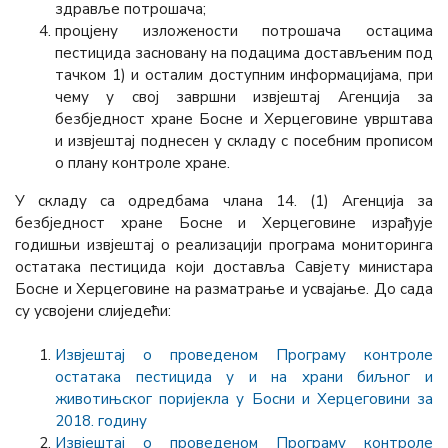
здравље потрошача;
процјену изложености потрошача остацима
пестицида засновану на подацима достављеним под
тачком 1) и осталим доступним информацијама, при
чему у свој завршни извјештај Агенција за
безбједност хране Босне и Херцеговине уврштава
и извјештај поднесен у складу с посебним прописом
о плану контроле хране.
У складу са одредбама члана 14. (1) Агенција за
безбједност хране Босне и Херцеговине израђује
годишњи извјештај о реализацији програма мониторинга
остатака пестицида који доставља Савјету министара
Босне и Херцеговине на разматрање и усвајање. До сада
су усвојени слиједећи:
Извјештај о проведеном Програму контроле
остатака пестицида у и на храни биљног и
животињског поријекла у Босни и Херцеговини за
2018. годину
Извјештај о проведеном Програму контроле