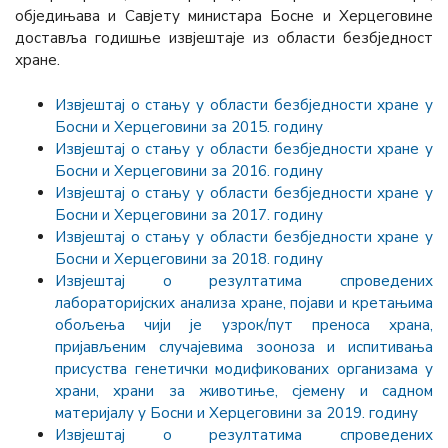
обједињава и Савјету министара Босне и Херцеговине
доставља годишње извјештаје из области безбједност
хране.
Извјештај о стању у области безбједности хране у
Босни и Херцеговини за 2015. годину
Извјештај о стању у области безбједности хране у
Босни и Херцеговини за 2016. годину
Извјештај о стању у области безбједности хране у
Босни и Херцеговини за 2017. годину
Извјештај о стању у области безбједности хране у
Босни и Херцеговини за 2018. годину
Извјештај о резултатима спроведених
лабораторијских анализа хране, појави и кретањима
обољења чији је узрок/пут преноса храна,
пријављеним случајевима зооноза и испитивања
присуства генетички модификованих организама у
храни, храни за животиње, сјемену и садном
материјалу у Босни и Херцеговини за 2019. годину
Извјештај о резултатима спроведених