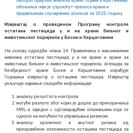
лабораторијских анализа хране, појави и кретањима
обољења чији је узрок/пут преноса храна и
пријављеним случајевима зооноза за 2025. годину
Извјештај о проведеном Програму контроле
остатака пестицида у и на храни биљног и
животињског поријекла у Босни и Херцеговини
На основу одредби члана 14. Правилника о максималним
нивоима остатака пестицида у и на храни и храни за
животиње биљног и животињског поријекла, Агенција за
безбједност хране Босне и Херцеговине израђује
Годишњи извјештај о остацима пестицида. Извјештај
укључује најмање сљедеће информације:
анализу резултата контрола;
могуће разлоге због којих је дошло до прекорачења
MRL-а заједно с одговарајућим опажањима која се
односе на могућности управљања ризиком;
анализу хроничног и акутног ризика од
прехрамбене изложености остацима пестицида за