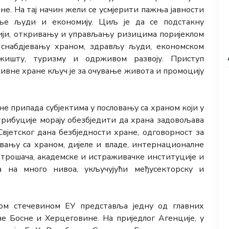
не. На тај начин жели се усмјерити пажња јавности
вље људи и економију. Циљ је да се подстакну
цији, откривању и управљању ризицима поријеклом
 снабдјевању храном, здрављу људи, економском
ржишту, туризму и одрживом развоју. Приступ
ивне хране кључ је за очување живота и промоцију
е припада субјектима у пословању са храном који у
рибуције морају обезбједити да храна задовољава
Свјетског дана безбједности хране, одговорност за
ловању са храном, дијеле и владе, интернационалне
отрошача, академске и истраживачке институције и
а на много нивоа, укључујући међусекторску и
ом стечевином ЕУ представља једну од главних
не Босне и Херцеговине. На приједлог Агенције, у