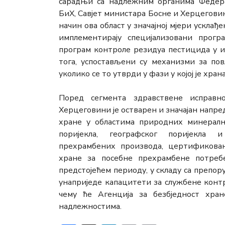
сарадњи са надлежним органима Федера
БиХ, Савјет министара Босне и Херцеговине
начин ова област у значајној мјери усклађе
имплементирају специјализовани прог
програм контроле резидуа пестицида у и
тога, успостављени су механизми за по
уколико се то утврди у фази у којој је хра
Поред сегмента здравствене исправн
Херцеговини је остварен и значајан напре
хране у областима природних минералн
поријекла, географског поријекла и
прехрамбених производа, цертификова
хране за посебне прехрамбене потреб
предстојећем периоду, у складу са препор
унаприједе капацитети за службене конт
чему ће Агенција за безбједност хра
надлежностима.