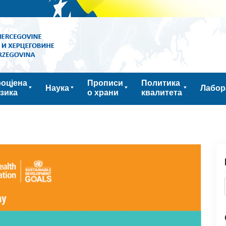
оцјена
Прописи
Политика
Наука
Лабор
зика
о храни
квалитета