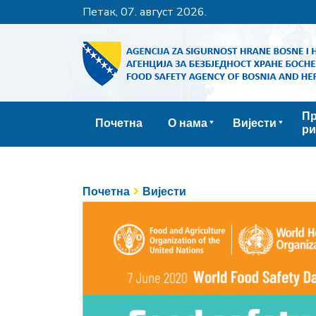
петак, 07. август 2026.
Пр
Почетна
О нама
Вијести
ри
Почетна
Вијести