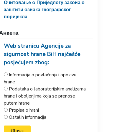
Очитовање o Приједлогу закона о
заштити ознака географског
поријекла
Анкета
Web stranicu Agencije za
sigurnost hrane BiH najčešće
posjećujem zbog:
Informacija o povlačenju i opozivu
hrane
Podataka o laboratorijskim analizama
hrane i oboljenjima koja se prenose
putem hrane
Propisa o hrani
Ostalih informacija