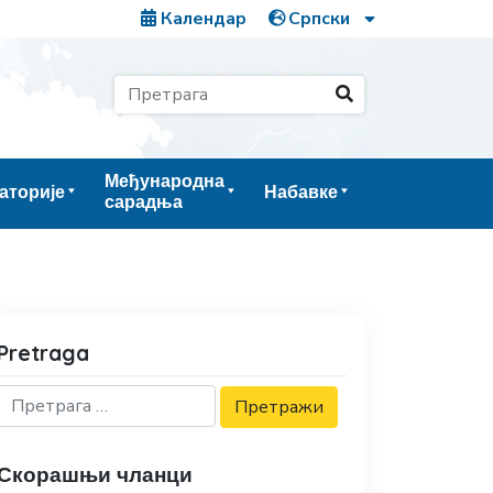
Календар
Међународна
аторије
Набавке
сарадња
Pretraga
Скорашњи чланци