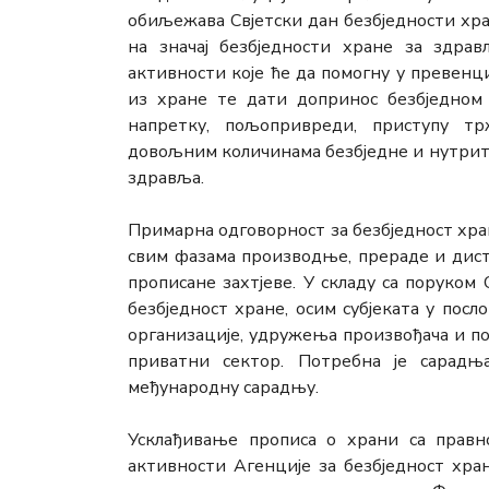
обиљежава Свјетски дан безбједности хра
на значај безбједности хране за здра
активности које ће да помогну у превен
из хране те дати допринос безбједном
напретку, пољопривреди, приступу т
довољним количинама безбједне и нутрит
здравља.
Примарна одговорност за безбједност хран
свим фазама производње, прераде и дист
прописане захтјеве. У складу са поруком 
безбједност хране, осим субјеката у пос
организације, удружења произвођача и п
приватни сектор. Потребна је сарадњ
међународну сарадњу.
Усклађивање прописа о храни са правн
активности Агенције за безбједност хра