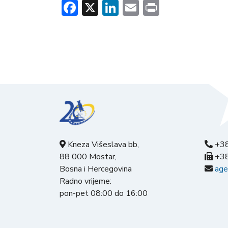
Facebook
X
LinkedIn
Email
Print
Kneza Višeslava bb,
+38
88 000 Mostar,
+38
Bosna i Hercegovina
age
Radno vrijeme:
pon-pet 08:00 do 16:00