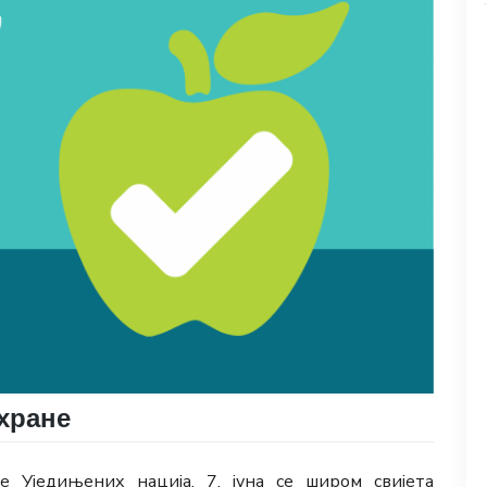
 хране
е Уједињених нација, 7. јуна се широм свијета