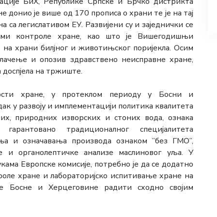
ције БиХ, Републике Српске и Брчко дистрикта
 донио је више од 170 прописа о храни те је на тај
на са легислативом ЕУ. Развијени су и заједнички се
рами контроле хране, као што је Вишегодишњи
 на храни билјног и животињског поријекла. Осим
влачење и опозив здравствено неисправне хране,
на доспјела на тржиште.
ости хране, у протеклом периоду у Босни и
дак у развоју и имплементацији политика квалитета
их, природних изворских и стоних вода, ознака
 гарантовано традиционалног специјалитета
ња и означавања производа ознаком ”без ГМО”,
е и органолептичке анализе маслиновог уља. У
укама Европске комисије, потребно је да се додатно
роле хране и лабораторијско испитивање хране на
не Босне и Херцеговине радити сходно својим