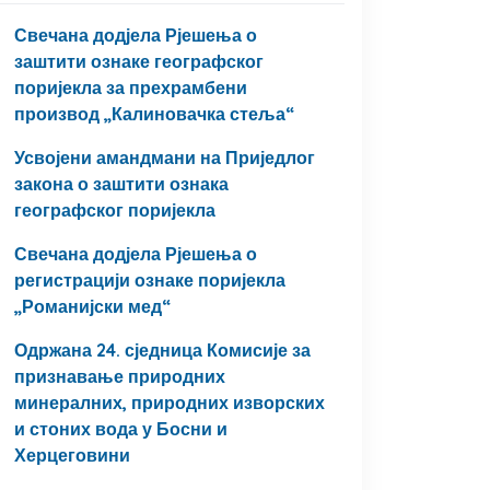
Свечана додјела Рјешења о
заштити ознаке географског
поријекла за прехрамбени
производ „Калиновачка стеља“
Усвојени амандмани на Приједлог
закона о заштити ознака
географског поријекла
Свечана додјела Рјешења о
регистрацији ознаке поријекла
„Романијски мед“
Одржана 24. сједница Комисије за
признавање природних
минералних, природних изворских
и стоних вода у Босни и
Херцеговини