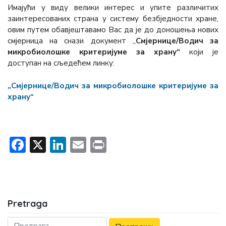
Имајући у виду велики интерес и упите различитих
заинтересованих страна у систему безбједности хране,
овим путем обавјештавамо Вас да је до доношења нових
смјерница на снази документ „
Смјернице/Водич за
микробиолошке критеријуме за храну“
који је
доступан на сљедећем линку:
„Смјернице/Водич за микробиолошке критеријуме за
храну“
Facebook
X
LinkedIn
Email
Print
Pretraga