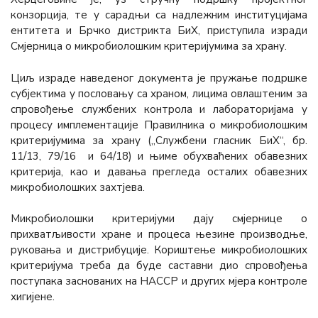
конзорција, те у сарадњи са надлежним институцијама
ентитета и Брчко дистрикта БиХ, приступила изради
Смјерница о микробиолошким критеријумима за храну.
Циљ израде наведеног документа је пружање подршке
субјектима у пословању са храном, лицима овлаштеним за
спровођење службених контрола и лабораторијама у
процесу имплементације Правилника о микробиолошким
критеријумима за храну („Службени гласник БиХ“, бр.
11/13, 79/16 и 64/18) и њиме обухваћених обавезних
критерија, као и давања прегледа осталих обавезних
микробиолошких захтјева.
Микробиолошки критеријуми дају смјернице о
прихватљивости хране и процеса њезине производње,
руковања и дистрибуције. Кориштење микробиолошких
критеријума треба да буде саставни дио спровођења
поступака заснованих на HACCP и других мјера контроле
хигијене.