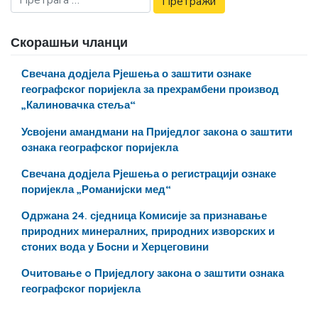
Скорашњи чланци
Свечана додјела Рјешења о заштити ознаке
географског поријекла за прехрамбени производ
„Калиновачка стеља“
Усвојени амандмани на Приједлог закона о заштити
ознака географског поријекла
Свечана додјела Рјешења о регистрацији ознаке
поријекла „Романијски мед“
Одржана 24. сједница Комисије за признавање
природних минералних, природних изворских и
стоних вода у Босни и Херцеговини
Очитовање o Приједлогу закона о заштити ознака
географског поријекла