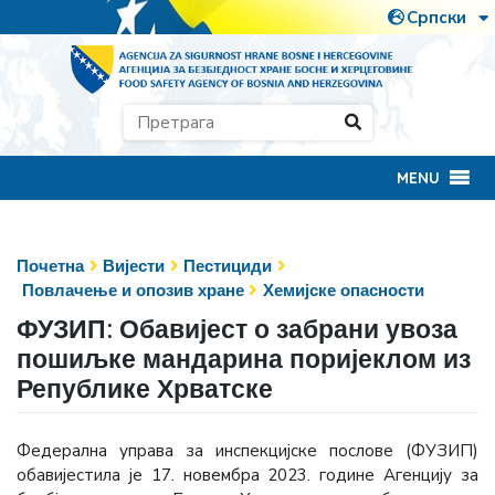
MENU
Почетна
Вијести
Пестициди
Повлачење и опозив хране
Хемијске опасности
ФУЗИП: Обавијест о забрани увоза
пошиљке мандарина поријеклом из
Републике Хрватске
Федерална управа за инспекцијске послове (ФУЗИП)
обавијестила је 17. новембра 2023. године Агенцију за