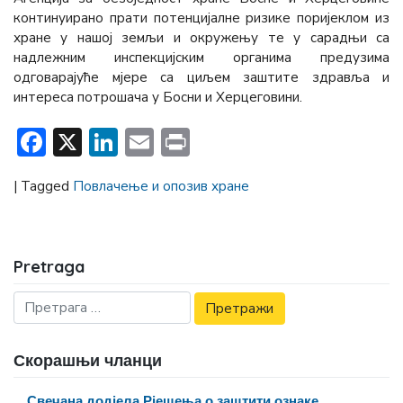
континуирано прати потенцијалне ризике поријеклом из
хране у нашој земљи и окружењу те у сарадњи са
надлежним инспекцијским органима предузима
одговарајуће мјере са циљем заштите здравља и
интереса потрошача у Босни и Херцеговини.
Facebook
X
LinkedIn
Email
Print
|
Tagged
Повлачење и опозив хране
Pretraga
Скорашњи чланци
Свечана додјела Рјешења о заштити ознаке