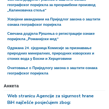
географског поријекла за прехрамбени производ
„Калиновачка стеља“
Усвојени амандмани на Приједлог закона о заштити
ознака географског поријекла
Свечана додјела Рјешења о регистрацији ознаке
поријекла „Романијски мед“
Одржана 24. сједница Комисије за признавање
природних минералних, природних изворских и
стоних вода у Босни и Херцеговини
Очитовање o Приједлогу закона о заштити ознака
географског поријекла
Анкета
Web stranicu Agencije za sigurnost hrane
BiH najčešće posjećujem zbog: