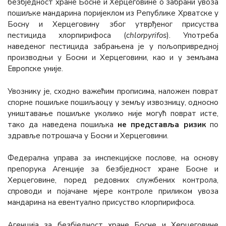
безбједност хране Босне и Херцеговине о забрани увоза
пошиљке мандарина поријеклом из Републике Хрватске у
Босну и Херцеговину због утврђеног присуства
пестицида хлорпирифоса (
chlorpyrifos
). Употреба
наведеног пестицида забрањена је у пољопривредној
производњи у Босни и Херцеговини, као и у земљама
Европске уније.
Увознику је, сходно важећим прописима, наложен поврат
спорне пошиљке пошиљаоцу у земљу извозницу, односно
уништавање пошиљке уколико није могућ поврат исте,
тако да наведена пошиљка
не представља ризик
по
здравље потрошача у Босни и Херцеговини.
Федерална управа за инспекцијске послове, на основу
препорука Агенције за безбједност хране Босне и
Херцеговине, поред редовних службених контрола,
спроводи и појачане мјере контроле приликом увоза
мандарина на евентуалнo присуство клорпирифоса.
Агенција за безбједност хране Босне и Херцеговине