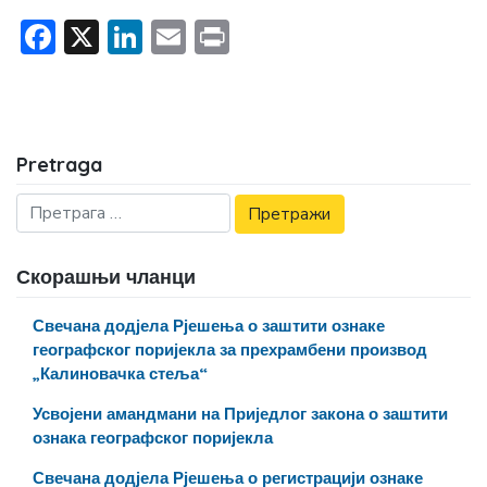
Facebook
X
LinkedIn
Email
Print
Pretraga
Скорашњи чланци
Свечана додјела Рјешења о заштити ознаке
географског поријекла за прехрамбени производ
„Калиновачка стеља“
Усвојени амандмани на Приједлог закона о заштити
ознака географског поријекла
Свечана додјела Рјешења о регистрацији ознаке