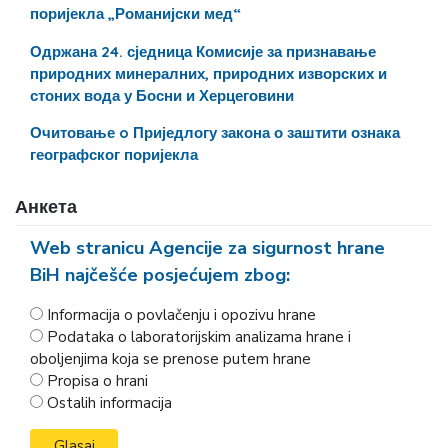
поријекла „Романијски мед“
Одржана 24. сједница Комисије за признавање
природних минералних, природних изворских и
стоних вода у Босни и Херцеговини
Очитовање o Приједлогу закона о заштити ознака
географског поријекла
Анкета
Web stranicu Agencije za sigurnost hrane
BiH najčešće posjećujem zbog:
Informacija o povlačenju i opozivu hrane
Podataka o laboratorijskim analizama hrane i
oboljenjima koja se prenose putem hrane
Propisa o hrani
Ostalih informacija