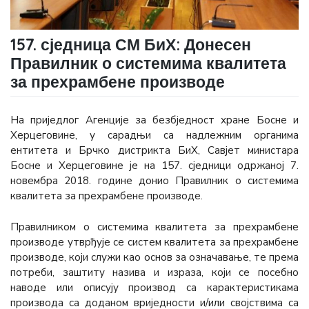
157. сједница СМ БиХ: Донесен
Правилник о системима квалитета
за прехрамбене производе
На приједлог Агенције за безбједност хране Босне и
Херцеговине, у сарадњи са надлежним органима
ентитета и Брчко дистрикта БиХ, Савјет министара
Босне и Херцеговине је на 157. сједници одржаној 7.
новембра 2018. године донио Правилник о системима
квалитета за прехрамбене производе.
Правилником о системима квалитета за прехрамбене
производе утврђује се систем квалитета за прехрамбене
производе, који служи као основ за означавање, те према
потреби, заштиту назива и израза, који се посебно
наводе или описују производ са карактеристикама
производа са доданом вриједности и/или својствима са