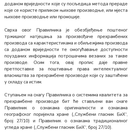
доданом вриједности које су посљедица метода прераде
које се користе приликом њихове производње, или мјеста
њихове производње или промоције.
Сврха овог Правилника је обезбјеђење поштеног
тржишног натјецања за произвођаче прехрамбених
производа са карактеристикама и обиљежјима производа
са доданом вриједности те омогућавање доступности
поузданих информација потрошачима везаних за такве
производе. Осим тога, овај пропис даје правне
претпоставке за поштивање права интелектуалног
власништва за прехрамбене производе који су заштићени
у складу са истим.
Ступањем на снагу Правилника о системима квалитета за
прехрамбене производе бит ће стављени ван снаге
Правилник о ознакама оригиналности и ознакама
географског поријекла хране („Службени гласник БиХ“,
број 27/10) и Правилник о ознакама традиционалног
угледа хране („Службени гласник БиХ“, број 27/10).