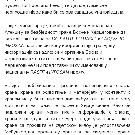
System for Food and Feed
), те да предузме све
неопходне мјере како би се ова сарадња унаприједила.
Савјет министара је, такође, закључком обавезао
Агенцију за безбједност хране Босне и Херцеговине да
као контакт тачка за
DG SANTE ЕU RASFF
и
FAO/WHO
INFOSAN
настави активну координацију и размјену
информација са надлежним органима Босне и
Херцеговине, ентитета и Брчко дистрикта Босне и
Херцеговине чији представници су именовани у
националну
RASFF
и
INFOSAN
мрежу.
Услијед глобализације трговине, потенцијално опасна
храна, храна за животиње и материјали у контакту с
храном могу бити широко дистрибуисани, па тако могу
доспјети и на тржиште Босне и Херцеговине. Како би
надлежни органи могли имати информације о опасној
храни и предузети хитне мјере ради уклањања такве
хране са тржишта на свјетском нивоу је успостављена
Међународна мрежа ауторитета за сигурност хране