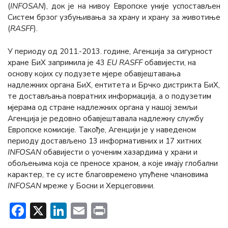
(
INFOSAN
), док је на нивоу Европске уније успостављен
Систем брзог узбуњивања за храну и храну за животиње
(
RASFF
).
У периоду од 2011.-2013. године, Агенција за сигурност
хране БиХ запримила је 43
EU RASFF
обавијести, на
основу којих су подузете мјере обавјештавања
надлежних органа БиХ, ентитета и Брчко дистрикта БиХ,
те достављања повратних информација, а о подузетим
мјерама од стране надлежних органа у нашој земљи
Агенција је редовно обавјештавала надлежну службу
Европске комисије. Такође, Агенцији је у наведеном
периоду достављено 13 информативних и 17 хитних
INFOSAN
обавијести о уоченим хазардима у храни и
обољењима која се преносе храном, а које имају глобални
карактер, те су исте благовремено упућене члановима
INFOSAN
мреже у Босни и Херцеговини.
Facebook
X
LinkedIn
Email
Print