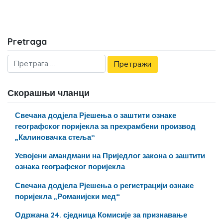
Pretraga
Скорашњи чланци
Свечана додјела Рјешења о заштити ознаке
географског поријекла за прехрамбени производ
„Калиновачка стеља“
Усвојени амандмани на Приједлог закона о заштити
ознака географског поријекла
Свечана додјела Рјешења о регистрацији ознаке
поријекла „Романијски мед“
Одржана 24. сједница Комисије за признавање