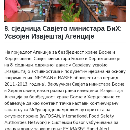
8. сједница Cавјетa министара БиХ:
Усвојен Извјештај Агенције
На приједлог Агенције за безбједност хране Босне и
Херцеговине, Савјет министара Босне и Херцеговине је
на 8. сједници, одржаној данас у Сарајеву, усвојио
„Извјештај о активностима и подузетим мјерама на основу
запримљених INFOSAN и RASFF обавијести за период
2011.-2013. година“. Закључком Савјета министара Босне
и Херцеговине, након разматрања наведеног Извјештаја,
Агенција за безбједност хране Босне и Херцеговине се
обавезује да као контакт тачка настави континуирану
сарадњу са Међународном мрежом ауторитета за
сигурност хране (
INFOSAN
,
International Food Safety
Authorities Network
) и Системом брзог узбуњивања за
храну и храну за животиње ЕУ (
RASFF
,
Rapid Alert