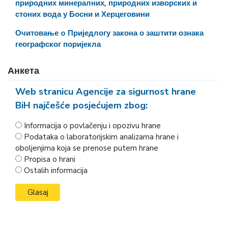
природних минералних, природних изворских и
стоних вода у Босни и Херцеговини
Очитовање o Приједлогу закона о заштити ознака
географског поријекла
Анкета
Web stranicu Agencije za sigurnost hrane
BiH najčešće posjećujem zbog:
Informacija o povlačenju i opozivu hrane
Podataka o laboratorijskim analizama hrane i
oboljenjima koja se prenose putem hrane
Propisa o hrani
Ostalih informacija