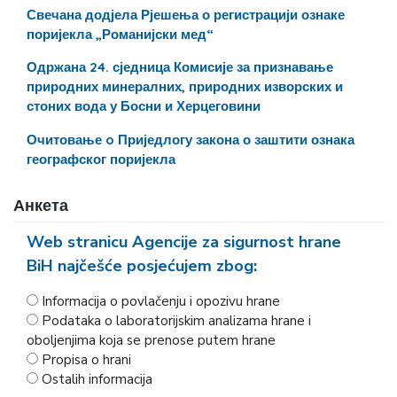
Свечана додјела Рјешења о регистрацији ознаке
поријекла „Романијски мед“
Одржана 24. сједница Комисије за признавање
природних минералних, природних изворских и
стоних вода у Босни и Херцеговини
Очитовање o Приједлогу закона о заштити ознака
географског поријекла
Анкета
Web stranicu Agencije za sigurnost hrane
BiH najčešće posjećujem zbog:
Informacija o povlačenju i opozivu hrane
Podataka o laboratorijskim analizama hrane i
oboljenjima koja se prenose putem hrane
Propisa o hrani
Ostalih informacija