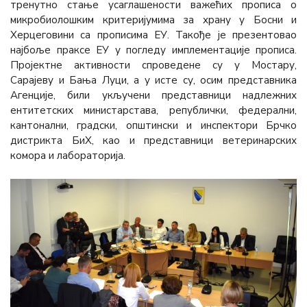
тренутно стање усаглашености важећих прописа о
микробиолошким критеријумима за храну у Босни и
Херцеговини са прописима ЕУ. Такође је презентовао
најбоље праксе ЕУ у погледу имплементације прописа.
Пројектне активности спроведене су у Мостару,
Сарајеву и Бања Луци, а у исте су, осим представника
Агенције, били укључени представници надлежних
ентитетских министарстава, републички, федерални,
кантонални, градски, општински и инспектори Брчко
дистрикта БиХ, као и представници ветеринарских
комора и лабораторија.