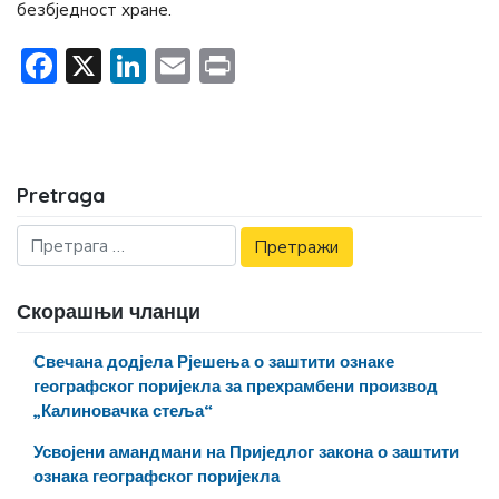
безбједност хране.
Facebook
X
LinkedIn
Email
Print
Pretraga
Скорашњи чланци
Свечана додјела Рјешења о заштити ознаке
географског поријекла за прехрамбени производ
„Калиновачка стеља“
Усвојени амандмани на Приједлог закона о заштити
ознака географског поријекла