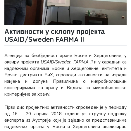
Активности у склопу пројекта
USAID/Sweden FARMA II
Агенција за безбједност хране Босне и Херцеговине, у
оквиру пројекта
USAID/Sweden FARMA II
и у сарадњи са
надлежним органима Босне и Херцеговине, ентитета и
Брчко дистрикта БиХ, спроводи активности на изради
измјена и допуна Правилника о микробиолошким
критеријумима за храну и Водича за микробиолошке
критеријуме за храну.
Први дио пројектних активности спроведен је у периоду
од 16. – 20. априла 2018. године уз стручну подршку
експерта из Аустрије који је заједно са представницима
надлежних органа у Босни и Херцеговини анализирао