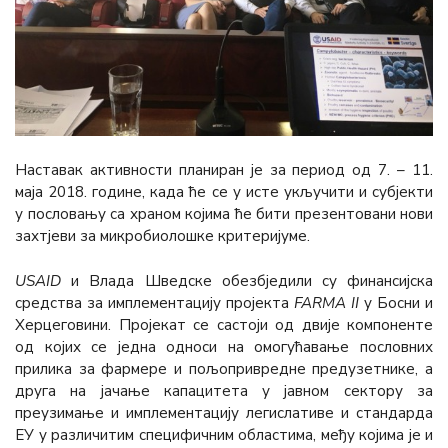
Наставак активности планиран је за период од 7. – 11.
маја 2018. године, када ће се у исте укључити и субјекти
у пословању са храном којима ће бити презентовани нови
захтјеви за микробиолошке критеријуме.
USAID
и Влада Шведске обезбједили су финансијска
средства за имплементацију пројекта
FARMA II
у Босни и
Херцеговини. Пројекат се састоји од двије компоненте
од којих се једна односи на омогућавање пословних
прилика за фармере и пољопривредне предузетнике, а
друга на јачање капацитета у јавном сектору за
преузимање и имплементацију легислативе и стандарда
ЕУ у различитим специфичним областима, међу којима је и