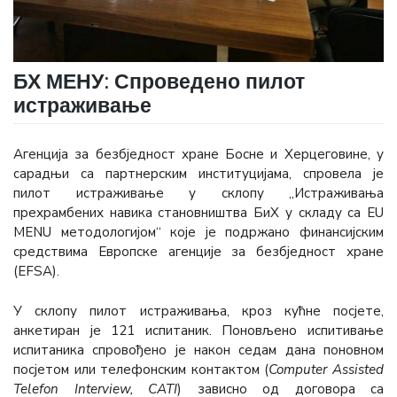
БХ МЕНУ: Спроведено пилот
истраживање
Агенција за безбједност хране Босне и Херцеговине, у
сарадњи са партнерским институцијама, спровела је
пилот истраживање у склопу „Истраживања
прехрамбених навика становништва БиХ у складу са EU
MENU методологијом“ којe је подржанo финансијским
средствима Европске агенције за безбједност хране
(EFSA).
У склопу пилот истраживања, кроз кућне посјете,
анкетиран је 121 испитаник. Поновљено испитивање
испитаника спровођено је након седам дана поновном
посјетом или телефонским контактом (
Computer Assisted
Telefon Interview, CATI
) зависно од договора са