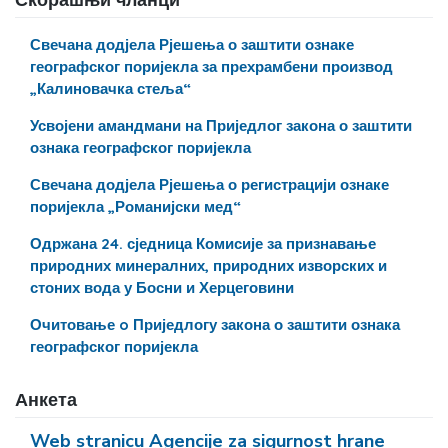
Свечана додјела Рјешења о заштити ознаке
географског поријекла за прехрамбени производ
„Калиновачка стеља“
Усвојени амандмани на Приједлог закона о заштити
ознака географског поријекла
Свечана додјела Рјешења о регистрацији ознаке
поријекла „Романијски мед“
Одржана 24. сједница Комисије за признавање
природних минералних, природних изворских и
стоних вода у Босни и Херцеговини
Очитовање o Приједлогу закона о заштити ознака
географског поријекла
Анкета
Web stranicu Agencije za sigurnost hrane