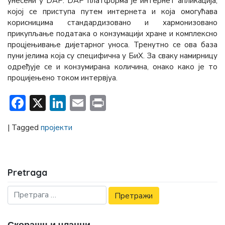
унесени у DAP. DAP платформа је интернет апликација,
којој се приступа путем интернета и која омогућава
корисницима стандардизовано и хармонизовано
прикупљање података о конзумацији хране и комплексно
процјењивање дијетарног уноса. Тренутно се ова база
пуни јелима која су специфична у БиХ. За сваку намирницу
одређује се и конзумирана количина, онако како је то
процијењено током интервјуа.
Facebook
X
LinkedIn
Email
Print
|
Tagged
пројекти
Pretraga
Скорашњи чланци