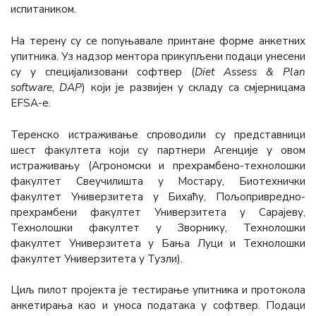
испитаником.
На терену су се попуњавале принтане форме анкетних
упитника. Уз надзор ментора прикупљени подаци унесени
су у специјализовани софтвер (
Diet Assess & Plan
software, DAP
) који је развијен у складу са смјерницама
EFSA-e.
Теренско истраживање спроводили су представници
шест факултета који су партнери Агенције у овом
истраживању (Агрономски и прехрамбено-технолошки
факултет Свеучилишта у Мостару, Биотехнички
факултет Универзитета у Бихаћу, Пољопривредно-
прехрамбени факултет Универзитета у Сарајеву,
Технолошки факултет у Зворнику, Технолошки
факултет Универзитета у Бања Луци и Технолошки
факултет Универзитета у Тузли).
Циљ пилот пројекта је тестирање упитника и протокола
анкетирања као и уноса података у софтвер. Подаци