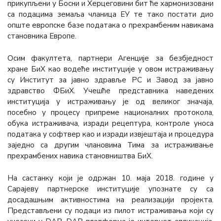
прикупљени у Босни и Херцеговини бит ће хармонизовани
са подацима земаља чланица ЕУ те тако постати дио
опште европске базе података о прехрамбеним навикама
становника Европе.
Осим факултета, партнери Агенције за безбједност
хране БиХ као водеће институције у овом истраживању
су Институт за јавно здравље РС и Завод за јавно
здравство ФБиХ. Учешће представника наведених
институција у истраживању је од великог значаја,
посебно у процесу припреме националних протокола,
обука истраживача, изради рецептура, контроле уноса
података у софтвер као и изради извјештаја и процедура
заједно са другим члановима Тима за истраживање
прехрамбених навика становништва БиХ.
На састанку који је одржан 10. маја 2018. године у
Сарајеву партнерске институције упознате су са
досадашњим активностима на реализацији пројекта.
Представљени су подаци из пилот истраживања који су