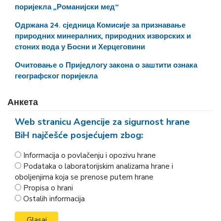
поријекла „Романијски мед“
Одржана 24. сједница Комисије за признавање
природних минералних, природних изворских и
стоних вода у Босни и Херцеговини
Очитовање o Приједлогу закона о заштити ознака
географског поријекла
Анкета
Web stranicu Agencije za sigurnost hrane
BiH najčešće posjećujem zbog:
Informacija o povlačenju i opozivu hrane
Podataka o laboratorijskim analizama hrane i
oboljenjima koja se prenose putem hrane
Propisa o hrani
Ostalih informacija