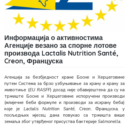
Информација о активностима
Агенције везано за спорне лотове
производа Lactalis Nutrition Santé,
Creon, Француска
Агенција за безбједност хране Босне и Херцеговине
путем Система за брзо узбуњивање за храну и храну за
животиње (
EU RASFF
) досад није обавијештена да су на
тржиште Босне и Херцеговине испоручени производи
(млијечне беби формуле и производи за исхрану беба)
које је
Lactalis Nutrition Santé, Creon
, Француска, у
посљедњих мјесец дана повукао сa тржишта више
земаља због утврђеног присуства бактерије
Salmonella.