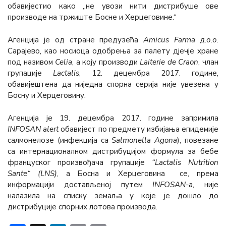
обавијестио како „не увози нити дистрибуше ове
производе на тржиште Босне и Херцеговине.“
Агенција је од стране предузећа
Amicus Farma д.о.о.
Сарајево, као носиоца одобрења за палету дјечје хране
под називом
Celia
, а коју производи
Laiterie de Craon
, члан
групације
Lactalis
, 12. децембра 2017. године,
обавијештена да ниједна спорна серија није увезена у
Босну и Херцеговину.
Агенција је 19. децембра 2017. године запримила
INFOSAN alert
обавијест по предмету избијања епидемије
салмонелозе (инфекција са
Salmonella Agona
), повезане
са интернационалном дистрибуцијом формула за бебе
француског произвођача групације
“Lactalis Nutrition
Sante“ (LNS)
, а Босна и Херцеговина се, према
информацији достављеној путем
INFOSAN-a
, није
налазила на списку земаља у које је дошло до
дистрибуције спорних лотова производа.