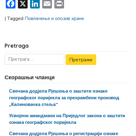
Facebook
X
LinkedIn
Email
Print
|
Tagged
Повлачење и опозив хране
Pretraga
Скорашњи чланци
Свечана додјела Рјешења о заштити ознаке
географског поријекла за прехрамбени производ
„Калиновачка стеља“
Усвојени амандмани на Приједлог закона о заштити
ознака географског поријекла
Свечана додјела Рјешења о регистрацији ознаке