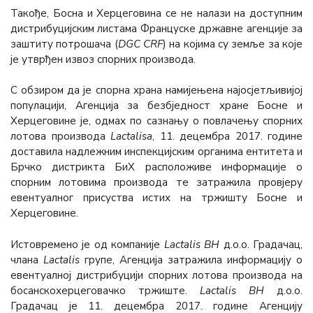
Такође, Босна и Херцеговина се не налази на доступним
дистрибуцијским листама Француске државне агенције за
заштиту потрошача (
DGC CRF
) на којима су земље за које
је утврђен извоз спорних производа.
С обзиром да је спорна храна намијењена најосјетљивијој
популацији, Агенција за безбједност хране Босне и
Херцеговине је, одмах по сазнању о повлачењу спорних
лотова производа
Lactalisa
, 11. децембра 2017. године
доставила надлежним инспекцијским органима ентитета и
Брчко дистрикта БиХ расположиве информације о
спорним лотовима производа те затражила провјеру
евентуалног присуства истих на тржишту Босне и
Херцеговине.
Истовремено је од компаније
Lactalis BH
д.о.о. Градачац,
члана
Lactalis
групе, Агенција затражила информацију о
евентуалној дистрибуцији спорних лотова производа на
босанскохерцеговачко тржиште.
Lactalis BH
д.о.о.
Градачац је 11. децембра 2017. године Агенцију