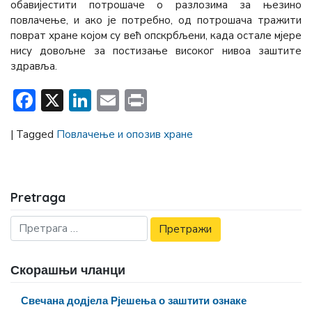
обавијестити потрошаче о разлозима за њезино
повлачење, и ако је потребно, од потрошача тражити
поврат хране којом су већ опскрбљени, када остале мјере
нису довољне за постизање високог нивоа заштите
здравља.
Facebook
X
LinkedIn
Email
Print
|
Tagged
Повлачење и опозив хране
Pretraga
Скорашњи чланци
Свечана додјела Рјешења о заштити ознаке