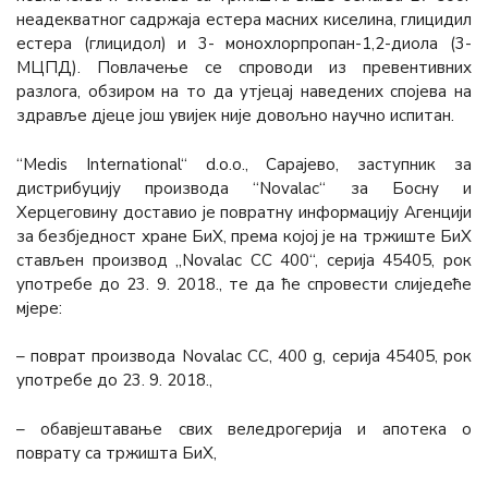
неадекватног садржаја естера масних киселина, глицидил
естера (глицидол) и 3- монохлорпропан-1,2-диола (3-
МЦПД). Повлачење се спроводи из превентивних
разлога, обзиром на то да утјецај наведених спојева на
здравље дјеце још увијек није довољно научно испитан.
“Medis International“ d.o.o., Сарајево, заступник за
дистрибуцију производа “Novalac“ за Босну и
Херцеговину доставио је повратну информацију Агенцији
за безбједност хране БиХ, према којој је на тржиште БиХ
стављен производ „Novalac CC 400“, серија 45405, рок
употребе до 23. 9. 2018., те да ће спровести слиједеће
мјере:
– поврат производа Novalac CC, 400 g, серија 45405, рок
употребе до 23. 9. 2018.,
– обавјештавање свих веледрогерија и апотека о
поврату са тржишта БиХ,