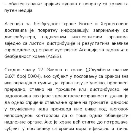
– обавјештавање крајњих купаца о поврату са тржишта
путем медија.
Агенција за безбједност хране Босне и Херцеговине
доставила је повратну информацију, запримљену од
дистрибутера, надлежним инспекцијским органима,
заједно са листом дистрибуције и резултатима анализе
спроведене од стране аустријске Агенције за здравље и
безбједност хране (AGES).
Сходно члану 27. Закона о храни („Службени гласник
БиХ“, број 50/04), ако субјект у пословању са храном зна
или оправдано сумња да храна коју је увезао, произвео,
прерадио, ставио на тржиште или дистрибуисао, не
задовољава захтјеве здравствене исправности, дужан је
да одмах спријечи стављање хране на тржиште, односно
у случајевима када производ није више под његовом
непосредном контролом да о томе одмах обавијести
надлежне органе. Ако је храна већ стигла до потрошача,
субјект у пословању са храном мора ефикасно и тачно