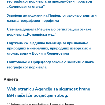
географског поријекла за прехрамбени производ
„Калиновачка стеља“
Усвојени амандмани на Приједлог закона о заштити
ознака географског поријекла
Свечана додјела Рјешења о регистрацији ознаке
поријекла „Романијски мед“
Одржана 24. сједница Комисије за признавање
природних минералних, природних изворских и
стоних вода у Босни и Херцеговини
Очитовање o Приједлогу закона о заштити ознака
географског поријекла
Анкета
Web stranicu Agencije za sigurnost hrane
BiH najčešće posjećujem zbog:
Informacija o povlačenju i opozivu hrane