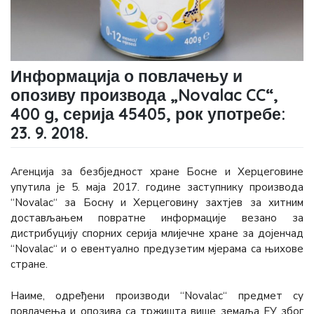
Информација о повлачењу и
опозиву производа „Novalac CC“,
400 g, серија 45405, рок употребе:
23. 9. 2018.
Агенција за безбједност хране Босне и Херцеговине
упутила је 5. маја 2017. године заступнику производа
“Novalac“ за Босну и Херцеговину захтјев за хитним
достављањем повратне информације везано за
дистрибуцију спорних серија млијечне хране за дојенчад
“Novalac“ и о евентуално предузетим мјерама са њихове
стране.
Наиме, одређени производи “Novalac“ предмет су
повлачења и опозива са тржишта више земаља ЕУ због