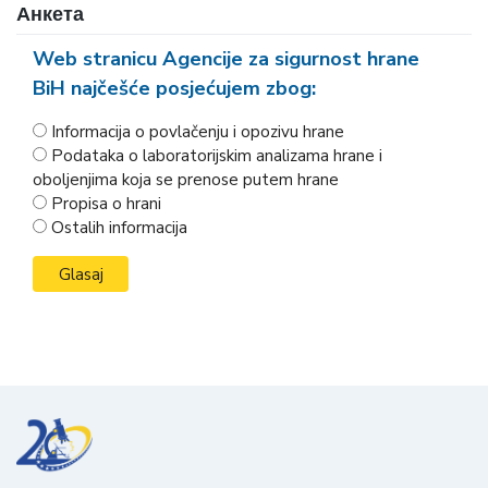
Анкета
Web stranicu Agencije za sigurnost hrane
BiH najčešće posjećujem zbog:
Informacija o povlačenju i opozivu hrane
Podataka o laboratorijskim analizama hrane i
oboljenjima koja se prenose putem hrane
Propisa o hrani
Ostalih informacija