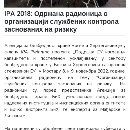
IPА 2018: Одржана радионица о
организацији службених контрола
заснованих на ризику
Агенција за безбједност хране Босне и Херцеговине је у
склопу
IPA Twinning
пројекта „Подршка ЕУ изградњи
капацитета и постепеном усклађивању у сектору
безбједности хране у Босни и Херцеговини са правном
стечевином ЕУ“ у Мостару 8. и 9. новембра 2022. године,
организoвала радионицу на тему “Организација
службених контрола заснованих на ризику“. На
радионици су, поред представника Агенције за
безбједност хране БиХ, учествовали представници
надлежних институција и инспекцијских органа ентитета
и Брчко дистрикта БиХ, те експерти из Мађарске и
Литваније.
На радионици су обрађене теме рангирања субјеката у