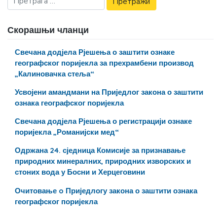
Скорашњи чланци
Свечана додјела Рјешења о заштити ознаке
географског поријекла за прехрамбени производ
„Калиновачка стеља“
Усвојени амандмани на Приједлог закона о заштити
ознака географског поријекла
Свечана додјела Рјешења о регистрацији ознаке
поријекла „Романијски мед“
Одржана 24. сједница Комисије за признавање
природних минералних, природних изворских и
стоних вода у Босни и Херцеговини
Очитовање o Приједлогу закона о заштити ознака
географског поријекла