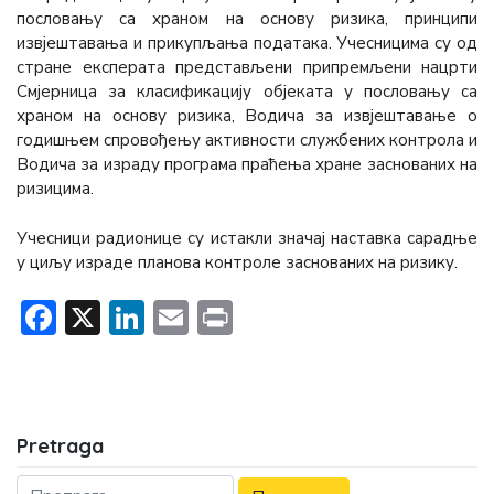
пословању са храном на основу ризика, принципи
извјештавања и прикупљања података. Учесницима су од
стране експерата представљени припремљени нацрти
Смјерница за класификацију објеката у пословању са
храном на основу ризика, Водича за извјештавање о
годишњем спровођењу активности службених контрола и
Водича за израду програма праћења хране заснованих на
ризицима.
Учесници радионице су истакли значај наставка сарадње
у циљу израде планова контроле заснованих на ризику.
Facebook
X
LinkedIn
Email
Print
Pretraga