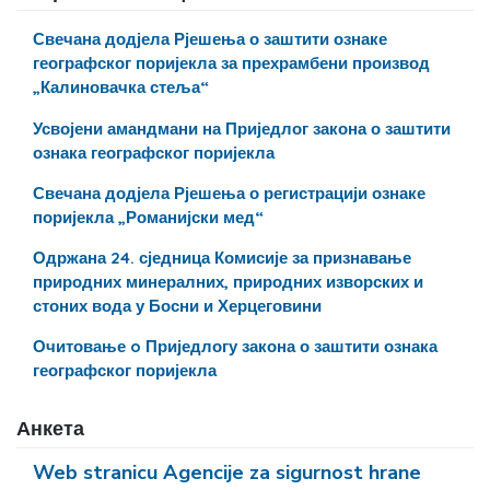
Свечана додјела Рјешења о заштити ознаке
географског поријекла за прехрамбени производ
„Калиновачка стеља“
Усвојени амандмани на Приједлог закона о заштити
ознака географског поријекла
Свечана додјела Рјешења о регистрацији ознаке
поријекла „Романијски мед“
Одржана 24. сједница Комисије за признавање
природних минералних, природних изворских и
стоних вода у Босни и Херцеговини
Очитовање o Приједлогу закона о заштити ознака
географског поријекла
Анкета
Web stranicu Agencije za sigurnost hrane