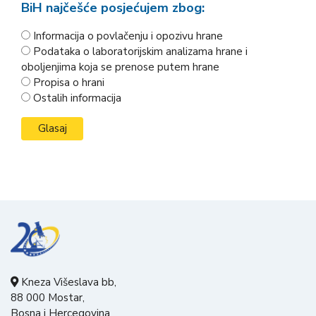
BiH najčešće posjećujem zbog:
Informacija o povlačenju i opozivu hrane
Podataka o laboratorijskim analizama hrane i
oboljenjima koja se prenose putem hrane
Propisa o hrani
Ostalih informacija
Kneza Višeslava bb,
88 000 Mostar,
Bosna i Hercegovina