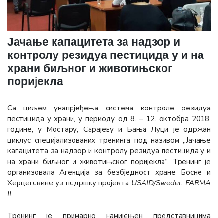
Јачање капацитета за надзор и
контролу резидуа пестицида у и на
храни биљног и животињског
поријекла
Са циљем унапрјеђења система контроле резидуа
пестицида у храни, у периоду од 8. – 12. октобра 2018.
године, у Мостару, Сарајеву и Бања Луци је одржан
циклус специјализованих тренинга под називом „Јачање
капацитета за надзор и контролу резидуа пестицида у и
на храни биљног и животињског поријекла“. Тренинг је
организовала Агенција за безбједност хране Босне и
Херцеговине уз подршку пројекта
USAID/Sweden FARMA
II
.
Тренинг је примарно намијењен представницима