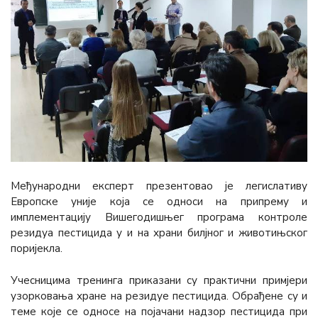
Међународни експерт презентовао је легислативу
Европске уније која се односи на припрему и
имплементацију Вишегодишњег програма контроле
резидуа пестицида у и на храни билјног и животињског
поријекла.
Учесницима тренинга приказани су практични примјери
узорковања хране на резидуе пестицида. Обрађене су и
теме које се односе на појачани надзор пестицида при