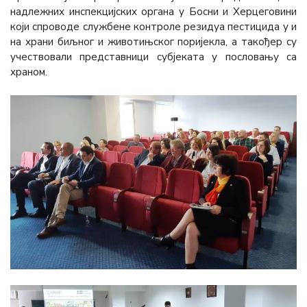
надлежних инспекцијских органа у Босни и Херцеговини
који спроводе службене контроле резидуа пестицида у и
на храни биљног и животињског поријекла, а такођер су
учествовали представници субјеката у пословању са
храном.