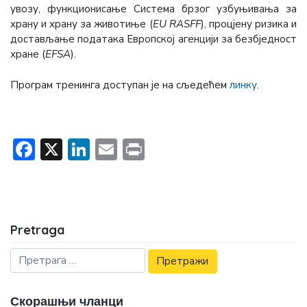
увозу, функционисање Система брзог узбуњивања за
храну и храну за животиње (
EU RASFF
), процјену ризика и
достављање података Европској агенцији за безбједност
хране (
EFSA
).
Програм тренинга доступан је на сљедећем
линку
.
Facebook
X
LinkedIn
Email
Print
Pretraga
Скорашњи чланци