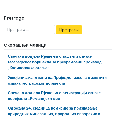
Pretraga
Скорашњи чланци
Свечана додјела Рјешења о заштити ознаке
географског поријекла за прехрамбени производ
„Калиновачка стеља“
Усвојени амандмани на Приједлог закона о заштити
ознака географског поријекла
Свечана додјела Рјешења о регистрацији ознаке
поријекла „Романијски мед“
Одржана 24. сједница Комисије за признавање
природних минералних, природних изворских и