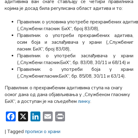
адитивима ван снаге стављају се четири правилника
којима је досад била регулисана област адитива и то:
Правилник о условима употребе прехрамбених адитива
(„Службени гласник БиХ“, број 83/08),
Правилник о употреби прехрамбених адитива,
осим боја и заслађивача у храни („Службениг
ласник БиХ“, број 83/08),
Правилник о употреби заслађивача у храни
(„Службени гласникБиХ“, бр. 83/08, 30/11 и 68/14) и
Правилник о употреби боја у храни
(„СлужбенигласникБиХ“, бр. 85/08, 30/11 и 63/14).
Правилник о прехрамбеним адитивима ступа на снагу
осмог дана од дана објављивања у „Службеном гласнику
БиХ“, а доступан је на сљедећем
линку
.
Facebook
X
LinkedIn
Email
Print
|
Tagged
прописи о храни