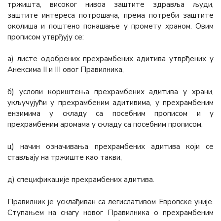
тржишта, високог нивоа заштите здравља људи,
заштите интереса потрошача, према потреби заштите
околиша и поштено понашање у промету храном. Овим
прописом утврђују се:
а) листе одобрених прехрамбених адитива утврђених у
Анексима II и III овог Правилника,
б) услови кориштења прехрамбених адитива у храни,
укључујући у прехрамбеним адитивима, у прехрамбеним
ензимима у складу са посебним прописом и у
прехрамбеним аромама у складу са посебним прописом,
ц) начин означивања прехрамбених адитива који се
стављају на тржиште као такви,
д) спецификације прехрамбених адитива.
Правилник је усклађиван са легислативом Европске уније.
Ступањем на снагу новог Правилника о прехрамбеним