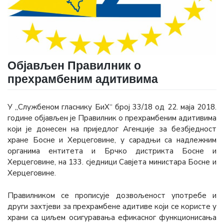
Објављен Правилник о
прехрамбеним адитивима
У „Службеном гласнику БиХ“ број 33/18 од 22. маја 2018.
године објављен је Правилник о прехрамбеним адитивима
који је донесен на приједлог Агенције за безбједност
хране Босне и Херцеговине, у сарадњи са надлежним
органима ентитета и Брчко дистрикта Босне и
Херцеговине, на 133. сједници Савјета министара Босне и
Херцеговине.
Правилником се прописује дозвољеност употребе и
други захтјеви за прехрамбене адитиве који се користе у
храни са циљем осигуравања ефикасног функционисања