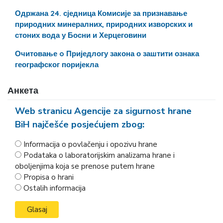
Одржана 24. сједница Комисије за признавање
природних минералних, природних изворских и
стоних вода у Босни и Херцеговини
Очитовање o Приједлогу закона о заштити ознака
географског поријекла
Анкета
Web stranicu Agencije za sigurnost hrane
BiH najčešće posjećujem zbog:
Informacija o povlačenju i opozivu hrane
Podataka o laboratorijskim analizama hrane i
oboljenjima koja se prenose putem hrane
Propisa o hrani
Ostalih informacija