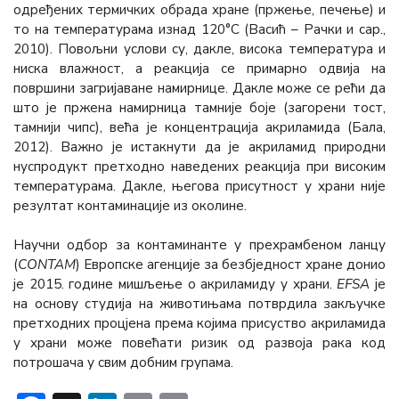
одређених термичких обрада хране (пржење, печење) и
то на температурама изнад 120°C (Васић – Рачки и сар.,
2010). Повољни услови су, дакле, висока температура и
ниска влажност, а реакција се примарно одвија на
површини загријаване намирнице. Дакле може се рећи да
што је пржена намирница тамније боје (загорени тост,
тамнији чипс), већа је концентрација акриламида (Бала,
2012). Важно је истакнути да је акриламид природни
нуспродукт претходно наведених реакција при високим
температурама. Дакле, његова присутност у храни није
резултат контаминације из околине.
Научни одбор за контаминанте у прехрамбеном ланцу
(
CONTAM
) Европске агенције за безбједност хране донио
је 2015. године мишљење о акриламиду у храни.
EFSA
је
на основу студија на животињама потврдила закључке
претходних процјена према којима присуство акриламида
у храни може повећати ризик од развоја рака код
потрошача у свим добним групама.