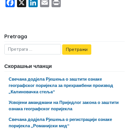
Facebook
X
LinkedIn
Email
Print
Pretraga
Скорашњи чланци
Свечана додјела Рјешења о заштити ознаке
географског поријекла за прехрамбени производ
„Калиновачка стеља“
Усвојени амандмани на Приједлог закона о заштити
ознака географског поријекла
Свечана додјела Рјешења о регистрацији ознаке
поријекла „Романијски мед“