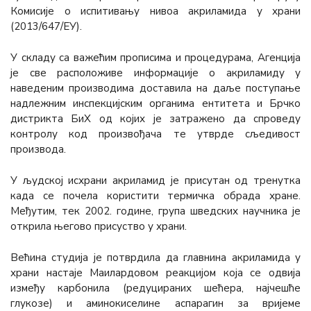
Комисије о испитивању нивоа акриламида у храни
(2013/647/ЕУ).
У складу са важећим прописима и процедурама, Агенција
је све расположиве информације о акриламиду у
наведеним производима доставила на даље поступање
надлежним инспекцијским органима ентитета и Брчко
дистрикта БиХ од којих је затражено да спроведу
контролу код произвођача те утврде сљедивост
производа.
У људској исхрани акриламид је присутан од тренутка
када се почела користити термичка обрада хране.
Међутим, тек 2002. године, група шведских научника је
открила његово присуство у храни.
Већина студија је потврдила да главнина акриламида у
храни настаје Маилардовом реакцијом која се одвија
између карбонила (редуцираних шећера, најчешће
глукозе) и аминокиселине аспарагин за вријеме