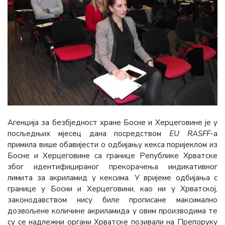
Агенција за безбједност хране Босне и Херцеговине је у
посљедњих мјесец дана посредством
ЕU RASFF
-a
примила више обавијести о одбијању кекса поријеклом из
Босне и Херцеговине са границе Републике Хрватске
због идентифицираног прекорачења индикативног
лимита за акриламид у кексима. У вријеме одбијања с
границе у Босни и Херцеговини, као ни у Хрватској,
законодавством нису биле прописане максимално
дозвољене количине акриламида у овим производима те
су се надлежни органи Хрватске позивали на Препоруку