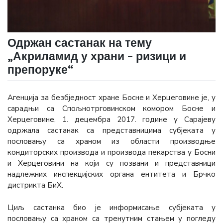
Одржан састанак на тему
„Акриламид у храни – ризици и
препоруке“
Агенција за безбједност хране Босне и Херцеговине је, у
сарадњи са Спољнотрговинском комором Босне и
Херцеговине, 1. децембра 2017. године у Сарајеву
одржала састанак са представницима субјеката у
пословању са храном из области производње
кондиторских производа и производа пекарства у Босни
и Херцеговини на који су позвани и представници
надлежних инспекцијских органа ентитета и Брчко
дистрикта БиХ.
Циљ састанка био је информисање субјеката у
пословању са храном са тренутним стањем у погледу