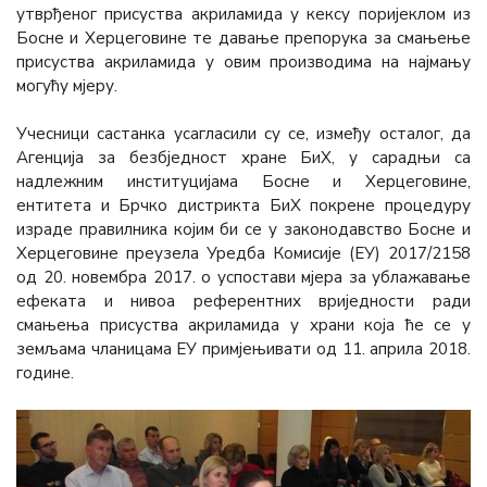
утврђеног присуства акриламида у кексу поријеклом из
Босне и Херцеговине те давање препорука за смањење
присуства акриламида у овим производима на најмању
могућу мјеру.
Учесници састанка усагласили су се, између осталог, да
Агенција за безбједност хране БиХ, у сарадњи са
надлежним институцијама Босне и Херцеговине,
ентитета и Брчко дистрикта БиХ покрене процедуру
израде правилника којим би се у законодавство Босне и
Херцеговине преузела Уредба Комисије (ЕУ) 2017/2158
од 20. новембра 2017. о успостави мјера за ублажавање
ефеката и нивоа референтних вриједности ради
смањења присуства акриламида у храни која ће се у
земљама чланицама ЕУ примјењивати од 11. априла 2018.
године.