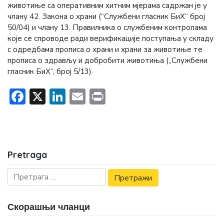
животиње са оперативним хитним мјерама садржан је у
члану 42. Закона о храни (“Службени гласник БиХ“ број
50/04) и члану 13. Правилника о службеним контролама
које се спроводе ради верификације поступања у складу
с одредбама прописа о храни и храни за животиње те
прописа о здрављу и добробити животиња („Службени
гласник БиХ“, број 5/13).
Facebook
X
LinkedIn
Email
Print
Pretraga
Скорашњи чланци