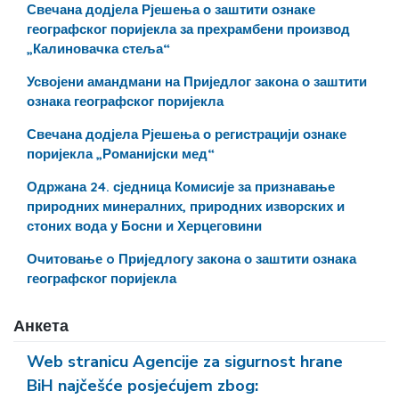
Свечана додјела Рјешења о заштити ознаке
географског поријекла за прехрамбени производ
„Калиновачка стеља“
Усвојени амандмани на Приједлог закона о заштити
ознака географског поријекла
Свечана додјела Рјешења о регистрацији ознаке
поријекла „Романијски мед“
Одржана 24. сједница Комисије за признавање
природних минералних, природних изворских и
стоних вода у Босни и Херцеговини
Очитовање o Приједлогу закона о заштити ознака
географског поријекла
Анкета
Web stranicu Agencije za sigurnost hrane
BiH najčešće posjećujem zbog: