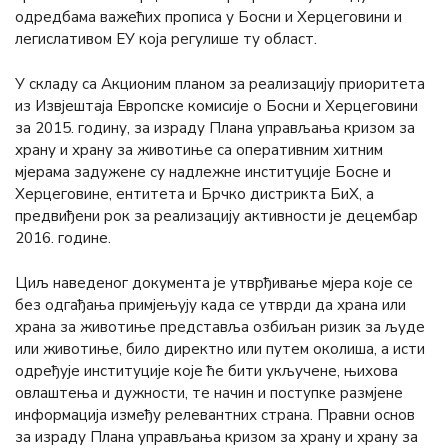
одредбама важећих прописа у Босни и Херцеговини и
легислативом ЕУ која регулише ту област.
У складу са Акционим планом за реализацију приоритета
из Извјештаја Европске комисије о Босни и Херцеговини
за 2015. годину, за израду Плана управљања кризом за
храну и храну за животиње са оперативним хитним
мјерама задужене су надлежне институције Босне и
Херцеговине, ентитета и Брчко дистрикта БиХ, а
предвиђени рок за реализацију активности је децембар
2016. године.
Циљ наведеног документа је утврђивање мјера које се
без одгађања примјењују када се утврди да храна или
храна за животиње представља озбиљан ризик за људе
или животиње, било директно или путем околиша, а исти
одређује институције које ће бити укључене, њихова
овлаштења и дужности, те начин и поступке размјене
информација између релевантних страна. Правни основ
за израду Плана управљања кризом за храну и храну за