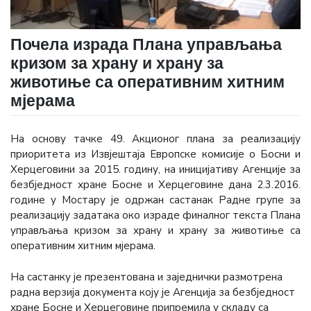
Почела израда Плана управљања
кризом за храну и храну за
животиње са оперативним хитним
мјерама
На основу тачке 49. Акционог плана за реализацију
приоритета из Извјештаја Европске комисије о Босни и
Херцеговини за 2015. годину, на иницијативу Агенције за
безбједност хране Босне и Херцеговине дана 2.3.2016.
године у Мостару је одржан састанак Радне групе за
реализацију задатака око израде финалног текста Плана
управљања кризом за храну и храну за животиње са
оперативним хитним мјерама.
На састанку је презентована и заједнички размотрена
радна верзија документа коју је Агенција за безбједност
хране Босне и Херцеговине припремила у складу са