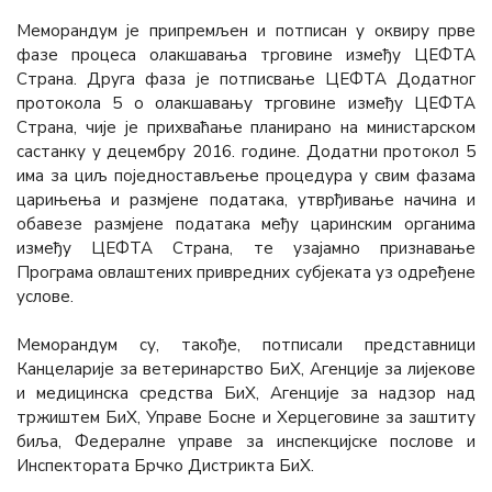
Меморандум је припремљен и потписан у оквиру прве
фазе процеса олакшавања трговине између ЦЕФТА
Страна. Друга фаза је потписвање ЦЕФТА Додатног
протокола 5 о олакшавању трговине између ЦЕФТА
Страна, чије је прихваћање планирано на министарском
састанку у децембру 2016. године. Додатни протокол 5
има за циљ поједностављење процедура у свим фазама
царињења и размјене података, утврђивање начина и
обавезе размјене података међу царинским органима
између ЦЕФТА Страна, те узајамно признавање
Програма овлаштених привредних субјеката уз одређене
услове.
Меморандум су, такође, потписали представници
Канцеларије за ветеринарство БиХ, Агенције за лијекове
и медицинска средства БиХ, Агенције за надзор над
тржиштем БиХ, Управе Босне и Херцеговине за заштиту
биља, Федералне управе за инспекцијске послове и
Инспектората Брчко Дистрикта БиХ.