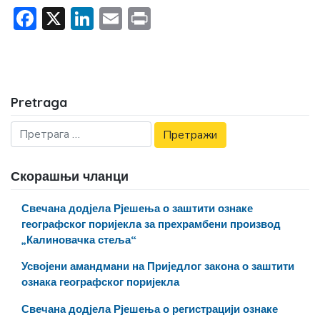
Facebook
X
LinkedIn
Email
Print
Pretraga
Скорашњи чланци
Свечана додјела Рјешења о заштити ознаке
географског поријекла за прехрамбени производ
„Калиновачка стеља“
Усвојени амандмани на Приједлог закона о заштити
ознака географског поријекла
Свечана додјела Рјешења о регистрацији ознаке