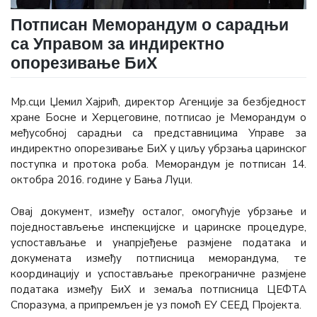
Потписан Меморандум о сарадњи
са Управом за индиректно
опорезивање БиХ
Мр.сци Џемил Хајрић, директор Агенције за безбједност
хране Босне и Херцеговине, потписао је Меморандум о
међусобној сарадњи са представницима Управе за
индиректно опорезивање БиХ у циљу убрзања царинског
поступка и протока роба. Меморандум је потписан 14.
октобра 2016. године у Бања Луци.
Овај документ, између осталог, омогућује убрзање и
поједностављење инспекцијске и царинске процедуре,
успостављање и унапрјеђење размјене података и
докумената између потписница меморандума, те
координацију и успостављање прекограничне размјене
података између БиХ и земаља потписница ЦЕФТА
Споразума, а припремљен је уз помоћ ЕУ СЕЕД Пројекта.