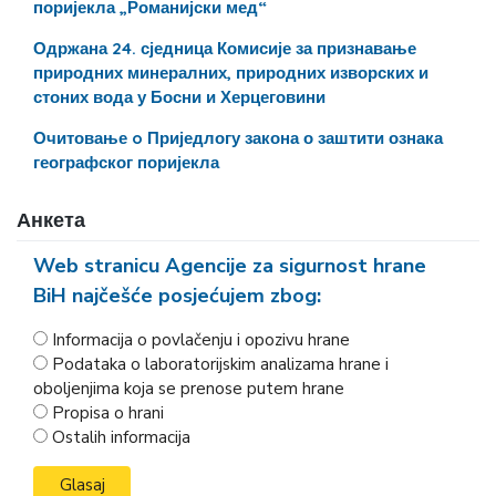
поријекла „Романијски мед“
Одржана 24. сједница Комисије за признавање
природних минералних, природних изворских и
стоних вода у Босни и Херцеговини
Очитовање o Приједлогу закона о заштити ознака
географског поријекла
Анкета
Web stranicu Agencije za sigurnost hrane
BiH najčešće posjećujem zbog:
Informacija o povlačenju i opozivu hrane
Podataka o laboratorijskim analizama hrane i
oboljenjima koja se prenose putem hrane
Propisa o hrani
Ostalih informacija