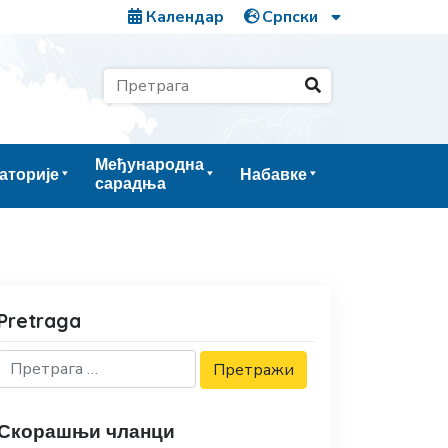
Календар
Међународна
аторије
Набавке
сарадња
Pretraga
Скорашњи чланци