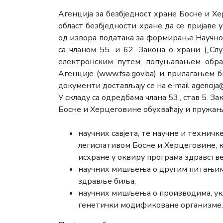
Агенција за безбједност хране Босне и Х
област безбједности хране да се пријаве у 
од извора података за формирање Научног 
са чланом 55. и 62. Закона о храни („Сл
електронским путем, попуњавањем обрас
Агенције (www.fsа.gov.bа) и прилагањем 
документи достављају се на е-mail agencija@
У складу са одредбама члана 53., став 5. З
Босне и Херцеговине обухваћају и пружањ
научних савјета, те научне и техничк
легислативом Босне и Херцеговине, к
исхране у оквиру програма здравств
научних мишљења о другим питањим
здравље биља,
научних мишљења о производима, укљ
генетички модификоване организме.