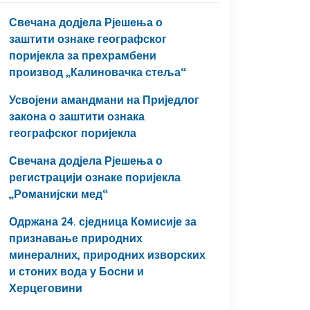
Свечана додјела Рјешења о
заштити ознаке географског
поријекла за прехрамбени
производ „Калиновачка стеља“
Усвојени амандмани на Приједлог
закона о заштити ознака
географског поријекла
Свечана додјела Рјешења о
регистрацији ознаке поријекла
„Романијски мед“
Одржана 24. сједница Комисије за
признавање природних
минералних, природних изворских
и стоних вода у Босни и
Херцеговини