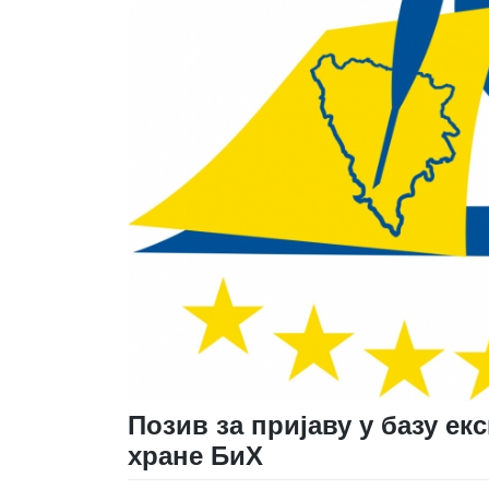
Позив за пријаву у базу ек
хране БиХ