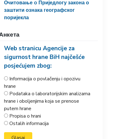
Очитовање o Приједлогу закона о
заштити ознака географског
поријекла
Анкета
Web stranicu Agencije za
sigurnost hrane BiH najčešće
posjećujem zbog:
Informacija o povlačenju i opozivu
hrane
Podataka o laboratorijskim analizama
hrane i oboljenjima koja se prenose
putem hrane
Propisa o hrani
Ostalih informacija