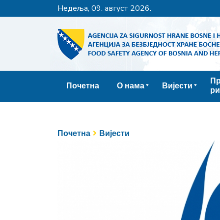
недеља, 09. август 2026.
Пр
Почетна
О нама
Вијести
ри
Почетна
Вијести