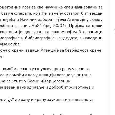
ерцеговине позива све научнике специјализоване за
базу експерата, која ће, између осталог, бити један
вијећа и Научних одбора, тијела Агенције у складу
ужбени гласник БиХ,“ број 50/04). Пријава се врши
ца који је доступан на званичној wеб страници
биографије и библиографије кандидата, а наведени
fsa.gov.ba.
акона о храни, задаци Агенције за безбједност хране
е:
е помоћи везано уз људску прехрану у вези са
ао и помоћи у комуникацији везано уз питања
ене заштите у Босни и Херцеговини,
а везаним уз здравље и добробит животиња и
учујући храну и храну за животиње везано уз