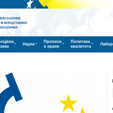
оцјена
Прописи
Политика
Наука
Лабор
зика
о храни
квалитета