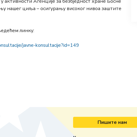
у активности Агенције за безбједност хране Босне
њу нашег циља – осигурању високог нивоа заштите
љедећем линку:
onsultacije/javne-konsultacije?id=149
Пишите нам