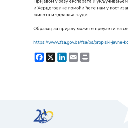
Пријавом у базу експерата и укључивањем 
и Херцеговине помоћи ћете нам у постиза
живота и здравља људи.
Образац за пријаву можете преузети на с
https://www.fsa.gov.ba/fsa/bs/propisi-i-javne-k
Facebook
X
LinkedIn
Email
Print