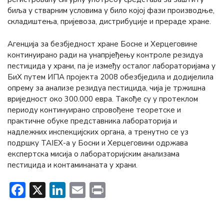
биља у стварним условима у било којој фази производње,
складиштења, пријевоза, дистрибуције и прераде хране.
Агенција за безбједност хране Босне и Херцеговине
континуирано ради на унапрјеђењу контроле резидуа
пестицида у храни, па је између осталог лабораторијама у
БиХ путем ИПА пројекта 2008 обезбједила и додијелила
опрему за анализе резидуа пестицида, чија је тржишна
вриједност oко 300.000 евра. Такође су у протеклом
периоду континуирано спровођене теоретске и
практичне обуке представника лабораторија и
надлежних инспекцијских органа, а тренутно се уз
подршку ТАIЕX-а у Босни и Херцеговини одржава
експертска мисија о лабораторијским анализама
пестицида и контаминаната у храни.
Facebook
X
LinkedIn
Email
Print