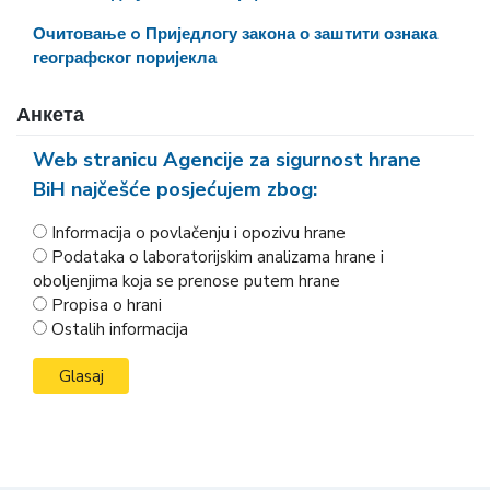
Очитовање o Приједлогу закона о заштити ознака
географског поријекла
Анкета
Web stranicu Agencije za sigurnost hrane
BiH najčešće posjećujem zbog:
Informacija o povlačenju i opozivu hrane
Podataka o laboratorijskim analizama hrane i
oboljenjima koja se prenose putem hrane
Propisa o hrani
Ostalih informacija