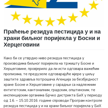
Праћење резидуа пестицида у и на
храни биљног поријекла у Босни и
Херцеговини
Како би се утврдио ниво резидуа пестицида у
производима биљног поријекла на тржишту Босне и
Херцеговине, провјерило да ли исти одговара важећим
прописима, те предузеле одговарајуће мјере у циљу
заштите здравља потрошача Агенција за безбједност
хране Босне и Херцеговине у сарадњи са надлежним
ентитетским, кантоналним, градским, општинским, те
инспекцијским органима Брчко дистрикта БиХ у периоду
од 1.6. – 15.10.2016. године спроводи Програм контроле
резидуа пестицида у и на храни биљног поријекла у БиХ