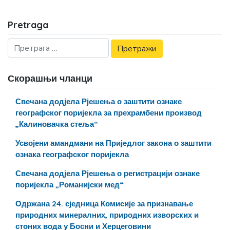
Pretraga
Скорашњи чланци
Свечана додјела Рјешења о заштити ознаке
географског поријекла за прехрамбени производ
„Калиновачка стеља“
Усвојени амандмани на Приједлог закона о заштити
ознака географског поријекла
Свечана додјела Рјешења о регистрацији ознаке
поријекла „Романијски мед“
Одржана 24. сједница Комисије за признавање
природних минералних, природних изворских и
стоних вода у Босни и Херцеговини