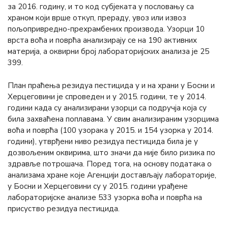
за 2016. годину, и то код субјеката у пословању са
храном који врше откуп, прераду, увоз или извоз
пољопривредно-прехрамбених производа. Узорци 10
врста воћа и поврћа анализирају се на 190 активних
материја, а оквирни број лабораторијских анализа је 25
399.
План праћења резидуа пестицида у и на храни у Босни и
Херцеговини је спроведен и у 2015. години, те у 2014.
години када су анализирани узорци са подручја која су
била захваћена поплавама. У свим анализираним узорцима
воћа и поврћа (100 узорака у 2015. и 154 узорка у 2014.
години), утврђени ниво резидуа пестицида била је у
дозвољеним оквирима, што значи да није било ризика по
здравље потрошача. Поред тога, на основу података о
анализама хране које Агенцији достављају лабораторије,
у Босни и Херцеговини су у 2015. години урађене
лабораторијске анализе 533 узорка воћа и поврћа на
присуство резидуа пестицида.