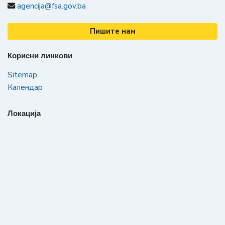
agencija@fsa.gov.ba
Пишите нам
Корисни линкови
Sitemap
Календар
Локација