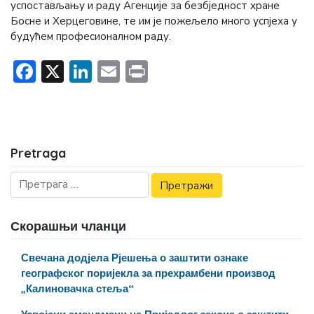
успостављању и раду Агенције за безбједност хране
Босне и Херцеговине, те им је пожељело много успјеха у
будућем професионалном раду.
Facebook
X
LinkedIn
Email
Print
Pretraga
Скорашњи чланци
Свечана додјела Рјешења о заштити ознаке
географског поријекла за прехрамбени производ
„Калиновачка стеља“