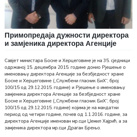
Примопредаја дужности директора
и замјеника директора Агенције
Савјет министара Босне и Херцеговине је на 35. сједници
одржаној 15. децембра 2015. године донио Рјешење о
именовању директора Агенције за безбједност хране
Босне и Херцеговине („Службени гласник БиХ“, број
100/15 од 29.12.2015. године) и Рјешење о именовању
замјеника директора Агенције за безбједност хране
Босне и Херцеговине („Службени гласник БиХ“, број
100/15 од 29.12.2015. године) којима је на мандатни
период од четири године, почев од 1.1.2016. године, за
директора Агенције именован мр.сци Џемил Хајрић, а за
замјеника директора мр.сци Драган Брењо.