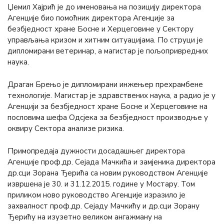
Џемил Хајрић је до именовања на позицију директора
Агенције био помоћник директора Агенције за
безбједност хране Босне и Херцеговине у Сектору
управљања кризом и хитним ситуацијама. По струци је
дипломирани ветеринар, а магистар је пољопривредних
наука.
Драган Брењо је дипломирани инжењер прехрамбене
технологије. Магистар је здравствених наука, а радио је у
Агенцији за безбједност хране Босне и Херцеговине на
пословима шефа Одсјека за безбједност производње у
оквиру Сектора анализе ризика.
Примопредаја дужности досадашњег директора
Агенције проф.др. Сејада Мачкића и замјеника директора
др.сци Зорана Ђерића са новим руководством Агенције
извршена је 30. и 31.12.2015. године у Мостару. Том
приликом ново руководство Агенције изразило је
захвалност проф.др. Сејаду Мачкићу и др.сци Зорану
Ђерићу на изузетно великом ангажману на