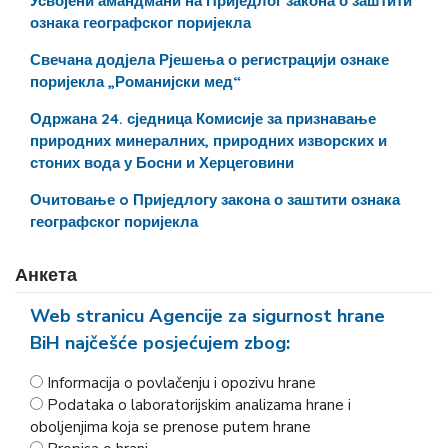
Усвојени амандмани на Приједлог закона о заштити
ознака географског поријекла
Свечана додјела Рјешења о регистрацији ознаке
поријекла „Романијски мед“
Одржана 24. сједница Комисије за признавање
природних минералних, природних изворских и
стоних вода у Босни и Херцеговини
Очитовање o Приједлогу закона о заштити ознака
географског поријекла
Анкета
Web stranicu Agencije za sigurnost hrane
BiH najčešće posjećujem zbog:
Informacija o povlačenju i opozivu hrane
Podataka o laboratorijskim analizama hrane i
oboljenjima koja se prenose putem hrane