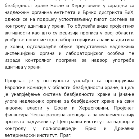
безбједност хране Босне и Херцеговине у сарадњи са
надлежним органима ентитета и Брчко дистрикта БиХ,
односи се на подршку успостављању пилот система за
контролу адитива у храни. То обухваћа више пројектних
активности као што су ревизија прописа у овој области,
увођење нових метода лабораторијских анализа адитива
у храни, одговарајуће обуке представника надлежних
инспекцијских органа и лабораторијског особља те
израда контролног програма за надзор употребе
адитива у храни.
Пројекат је у потпуности усклађен са препорукама
Европске комисије у области безбједности хране, а циљ
је унапрјеђење система безбједности хране и јачање
улоге надлежних органа за безбједност хране на свим
нивоима власти у Босни и Херцеговини. Пројекат
финансира Чешка развојна агенција, а за имплементацију
пројекта задужени су Централни институт за надзор и
контролу у пољопривреди, Брно и Државни
ветеринарски институт, Праг.