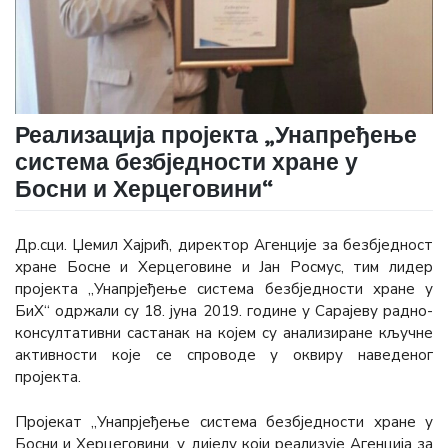
Реализација пројекта „Унапређење
система безбједности хране у
Босни и Херцеговини“
Др.сци. Џемил Хајрић, директор Агенције за безбједност
хране Босне и Херцеговине и Јан Росмус, тим лидер
пројекта „Унапрјеђење система безбједности хране у
БиХ“ одржали су 18. јуна 2019. године у Сарајеву радно-
консултативни састанак на којем су анализиране кључне
активности које се спроводе у оквиру наведеног
пројекта.
Пројекат „Унапрјеђење система безбједности хране у
Босни и Херцеговини, у дијелу који реализује Агенција за