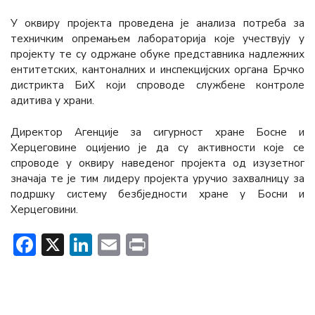
У оквиру пројекта проведена је анализа потреба за
техничким опремањем лабораторија које учествују у
пројекту те су одржане обуке представника надлежних
ентитетских, кантоналних и инспекцијских органа Брчко
дистрикта БиХ који спроводе службене контроле
адитива у храни.
Директор Агенције за сигурност хране Босне и
Херцеговине оцијенио је да су активности које се
спроводе у оквиру наведеног пројекта од изузетног
значаја те је тим лидеру пројекта уручио захвалницу за
подршку систему безбједности хране у Босни и
Херцеговини.
Facebook
X
LinkedIn
Email
Print