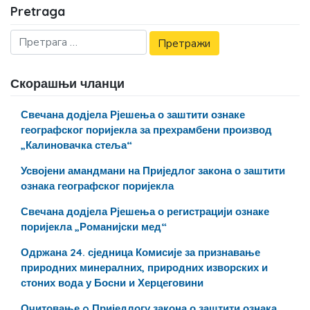
Pretraga
Скорашњи чланци
Свечана додјела Рјешења о заштити ознаке
географског поријекла за прехрамбени производ
„Калиновачка стеља“
Усвојени амандмани на Приједлог закона о заштити
ознака географског поријекла
Свечана додјела Рјешења о регистрацији ознаке
поријекла „Романијски мед“
Одржана 24. сједница Комисије за признавање
природних минералних, природних изворских и
стоних вода у Босни и Херцеговини
Очитовање o Приједлогу закона о заштити ознака