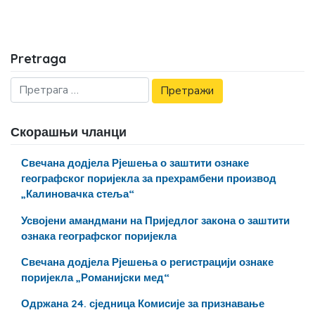
Pretraga
Скорашњи чланци
Свечана додјела Рјешења о заштити ознаке
географског поријекла за прехрамбени производ
„Калиновачка стеља“
Усвојени амандмани на Приједлог закона о заштити
ознака географског поријекла
Свечана додјела Рјешења о регистрацији ознаке
поријекла „Романијски мед“
Одржана 24. сједница Комисије за признавање