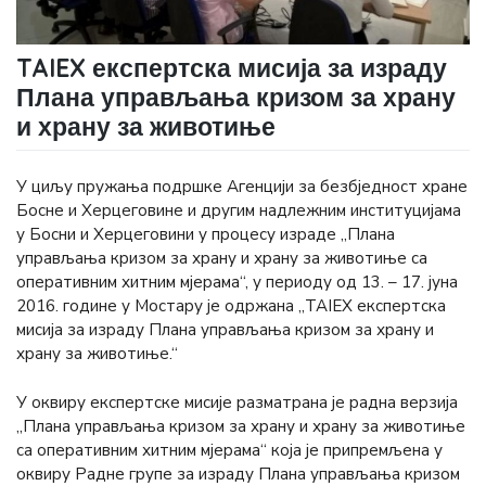
TAIEX експертска мисија за израду
Плана управљања кризом за храну
и храну за животиње
У циљу пружања подршке Агенцији за безбједност хране
Босне и Херцеговине и другим надлежним институцијама
у Босни и Херцеговини у процесу израде „Плана
управљања кризом за храну и храну за животиње са
оперативним хитним мјерама“, у периоду од 13. – 17. јуна
2016. године у Мостару је одржана „ТАIЕX експертска
мисија за израду Плана управљања кризом за храну и
храну за животиње.“
У оквиру експертске мисије разматрана је радна верзија
„Плана управљања кризом за храну и храну за животиње
са оперативним хитним мјерама“ која је припремљена у
оквиру Радне групе за израду Плана управљања кризом