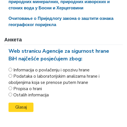
природних минералних, природних изворских и
стоних вода у Босни и Херцеговини
Очитовање o Приједлогу закона о заштити ознака
географског поријекла
Анкета
Web stranicu Agencije za sigurnost hrane
BiH najčešće posjećujem zbog:
Informacija o povlačenju i opozivu hrane
Podataka o laboratorijskim analizama hrane i
oboljenjima koja se prenose putem hrane
Propisa o hrani
Ostalih informacija