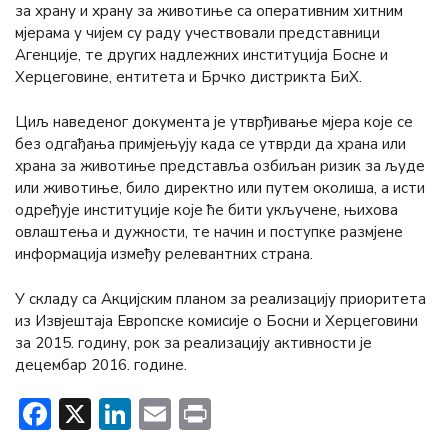
за храну и храну за животиње са оперативним хитним
мјерама у чијем су раду учествовали представници
Агенције, те других надлежних институција Босне и
Херцеговине, ентитета и Брчко дистрикта БиХ.
Циљ наведеног документа је утврђивање мјера које се
без одгађања примјењују када се утврди да храна или
храна за животиње представља озбиљан ризик за људе
или животиње, било директно или путем околиша, а исти
одређује институције које ће бити укључене, њихова
овлаштења и дужности, те начин и поступке размјене
информација између релевантних страна.
У складу са Акцијским планом за реализацију приоритета
из Извјештаја Европске комисије о Босни и Херцеговини
за 2015. годину, рок за реализацију активности је
децембар 2016. године.
Facebook
X
LinkedIn
Email
Print