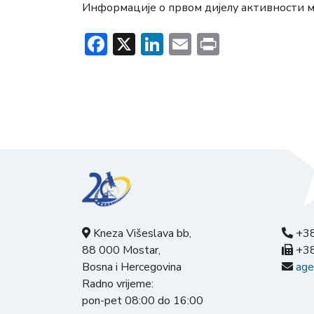
Информације о првом дијелу активности 
Facebook
X
LinkedIn
Email
Print
Kneza Višeslava bb,
+38
88 000 Mostar,
+38
Bosna i Hercegovina
age
Radno vrijeme:
pon-pet 08:00 do 16:00