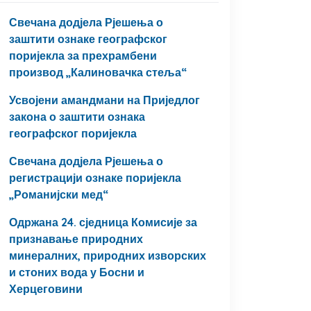
Свечана додјела Рјешења о
заштити ознаке географског
поријекла за прехрамбени
производ „Калиновачка стеља“
Усвојени амандмани на Приједлог
закона о заштити ознака
географског поријекла
Свечана додјела Рјешења о
регистрацији ознаке поријекла
„Романијски мед“
Одржана 24. сједница Комисије за
признавање природних
минералних, природних изворских
и стоних вода у Босни и
Херцеговини