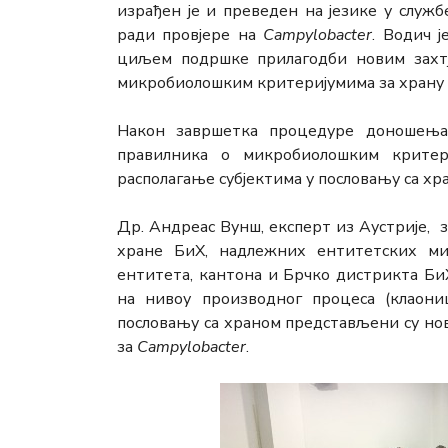
израђен је и преведен на језике у служ
ради провјере на
Campylobacter
. Водич 
циљем подршке прилагодби новим захтј
микробиолошким критеријумима за храну к
Након завршетка процедуре доношења
правилника о микробиолошким критер
располагање субјектима у пословању са хр
Др. Андреас Вунш, експерт из Аустрије, 
хране БиХ, надлежних ентитетских ми
ентитета, кантона и Брчко дистрикта Б
на нивоу производног процеса (клаониц
пословању са храном представљени су но
за
Campylobacter
.