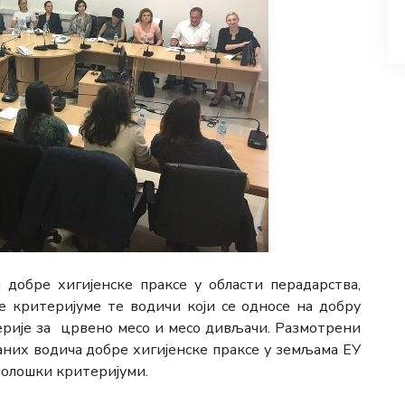
 добре хигијенске праксе у области перадарства,
е критеријуме те водичи који се односе на добру
ерије за црвено месо и месо дивљачи. Размотрени
аних водича добре хигијенске праксе у земљама ЕУ
иолошки критеријуми.