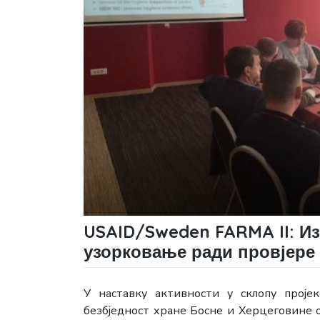
USAID/Sweden FARMA II: Из
узорковање ради провјере
У наставку активности у склопу проје
безбједност хране Босне и Херцеговине о