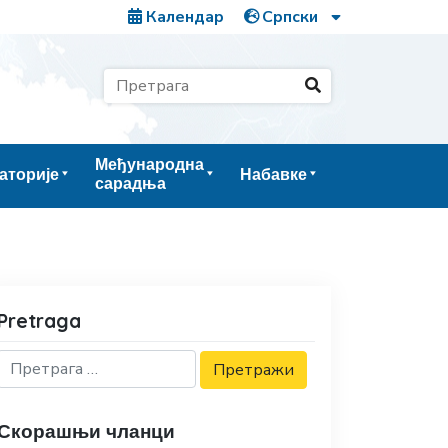
Календар
Међународна
аторије
Набавке
сарадња
Pretraga
Скорашњи чланци