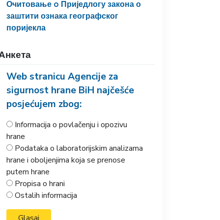
Очитовање o Приједлогу закона о
заштити ознака географског
поријекла
Анкета
Web stranicu Agencije za
sigurnost hrane BiH najčešće
posjećujem zbog:
Informacija o povlačenju i opozivu
hrane
Podataka o laboratorijskim analizama
hrane i oboljenjima koja se prenose
putem hrane
Propisa o hrani
Ostalih informacija