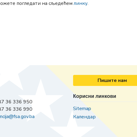
можете погледати на сљедећем
линку
.
Пишите нам
Корисни линкови
7 36 336 950
Sitemap
7 36 336 990
ncija@fsa.gov.ba
Календар