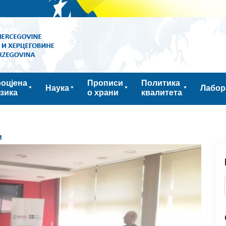
оцјена
Прописи
Политика
Наука
Лабор
зика
о храни
квалитета
и