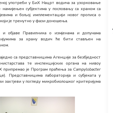
беној употреби у БиХ Нацрт водича за узорковање
је намијењен субјектима у пословању са храном са
евима и бољој имплементацији новог прописа о
оји је тренутно у фази доношења.
 и објаве Правилника о измјенама и допунама
ијумима за храну водич ће бити стављен на
аном.
заједно са представницима Агенције за безбједност
нистарстава те инспекцијских органа на нивоу
иХ припремао је Програм праћења за
Campylobacter
е). Представницима лабораторија и субјеката у
ви захтјеви у погледу микробиолошког критеријума