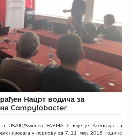
рађен Нацрт водича за
 на Campylobacter
кта USAID/Sweden FARMA II које је Агенција за
рганизовала у периоду од 7.-11. маја 2018. године