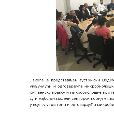
Такође је представљен аустријски Водич
укључујући и одговарајуће микробиолошк
хигијенску праксу и микробиолошке крит
су и најбољи модели секторски оријентис
у које су уврштени и одговарајући микроб