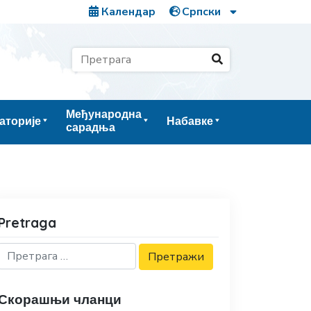
Календар
Међународна
аторије
Набавке
сарадња
Pretraga
Скорашњи чланци