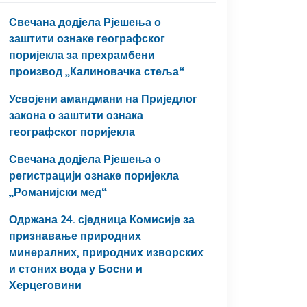
Свечана додјела Рјешења о
заштити ознаке географског
поријекла за прехрамбени
производ „Калиновачка стеља“
Усвојени амандмани на Приједлог
закона о заштити ознака
географског поријекла
Свечана додјела Рјешења о
регистрацији ознаке поријекла
„Романијски мед“
Одржана 24. сједница Комисије за
признавање природних
минералних, природних изворских
и стоних вода у Босни и
Херцеговини