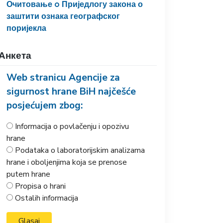
Очитовање o Приједлогу закона о
заштити ознака географског
поријекла
Анкета
Web stranicu Agencije za
sigurnost hrane BiH najčešće
posjećujem zbog:
Informacija o povlačenju i opozivu
hrane
Podataka o laboratorijskim analizama
hrane i oboljenjima koja se prenose
putem hrane
Propisa o hrani
Ostalih informacija