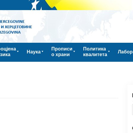
оцјена
Прописи
Политика
Наука
Лабор
зика
о храни
квалитета