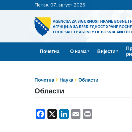
петак, 07. август 2026.
Пр
Почетна
О нама
Вијести
ри
Почетна
Наука
Области
Области
Facebook
X
LinkedIn
Email
Print