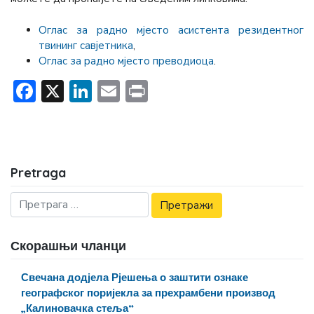
Оглас за радно мјесто асистента резидентног
твининг савјетника
,
Оглас за радно мјесто преводиоца
.
Facebook
X
LinkedIn
Email
Print
Pretraga
Скорашњи чланци
Свечана додјела Рјешења о заштити ознаке
географског поријекла за прехрамбени производ
„Калиновачка стеља“