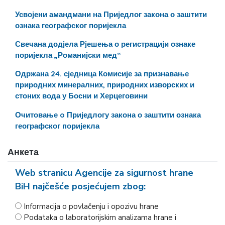
Усвојени амандмани на Приједлог закона о заштити
ознака географског поријекла
Свечана додјела Рјешења о регистрацији ознаке
поријекла „Романијски мед“
Одржана 24. сједница Комисије за признавање
природних минералних, природних изворских и
стоних вода у Босни и Херцеговини
Очитовање o Приједлогу закона о заштити ознака
географског поријекла
Анкета
Web stranicu Agencije za sigurnost hrane
BiH najčešće posjećujem zbog:
Informacija o povlačenju i opozivu hrane
Podataka o laboratorijskim analizama hrane i