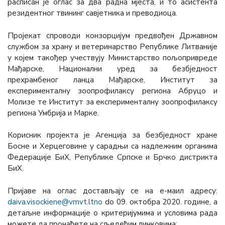
расписан је оглас за два радна мјеста, и то асистента
резидентног твининг савјетника и преводиоца.
Пројекат спроводи конзорцијум предвођен Државном
службом за храну и ветеринарство Републике Литваније
у којем такођер учествују Министарство пољопривреде
Мађарске, Национални уред за безбједност
прехрамбеног ланца Мађарске, Институт за
експерименталну зоопрофилаксу региона Абруцо и
Молизе те Институт за експерименталну зоопрофилаксу
региона Умбрија и Марке.
Корисник пројекта је Агенција за безбједност хране
Босне и Херцеговине у сарадњи са надлежним органима
Федерације БиХ, Републике Српске и Брчко дистрикта
БиХ.
Пријаве на оглас достављају се на е-маил адресу:
daiva.visockiene@vmvt.ltno
do 09. октобра 2020. године, а
детаљне информације о критеријумима и условима рада
можете да пронађете на сљедећим линковима: