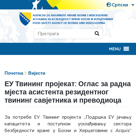
MENU
Почетна
Вијести
ЕУ Твининг пројекат: Оглас за радна
мјеста асистента резидентног
твининг савјетника и преводиоца
За потребе ЕУ Твининг пројекта „Подршка ЕУ јачању
капацитета и поступном усклађивању сектора
безбједности хране у Босни и Херцеговини с
Acquis
“