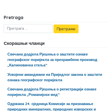
Pretraga
Скорашњи чланци
Свечана додјела Рјешења о заштити ознаке
географског поријекла за прехрамбени производ
„Калиновачка стеља“
Усвојени амандмани на Приједлог закона о заштити
ознака географског поријекла
Свечана додјела Рјешења о регистрацији ознаке
поријекла „Романијски мед“
Одржана 24. сједница Комисије за признавање
природних минералних, природних изворских и