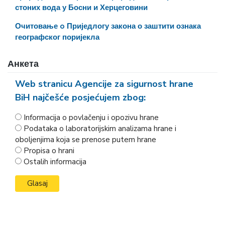
стоних вода у Босни и Херцеговини
Очитовање o Приједлогу закона о заштити ознака
географског поријекла
Анкета
Web stranicu Agencije za sigurnost hrane
BiH najčešće posjećujem zbog:
Informacija o povlačenju i opozivu hrane
Podataka o laboratorijskim analizama hrane i
oboljenjima koja se prenose putem hrane
Propisa o hrani
Ostalih informacija