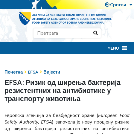
MENU
Почетна
EFSA
Вијести
ЕFSА: Ризик од ширења бактерија
резистентних на антибиотике у
транспорту животиња
Европска агенција за безбједност хране (
European Food
Safety Authority, EFSA
) започела је нову процјену ризика
од ширења бактерија резистентних на антибиотике