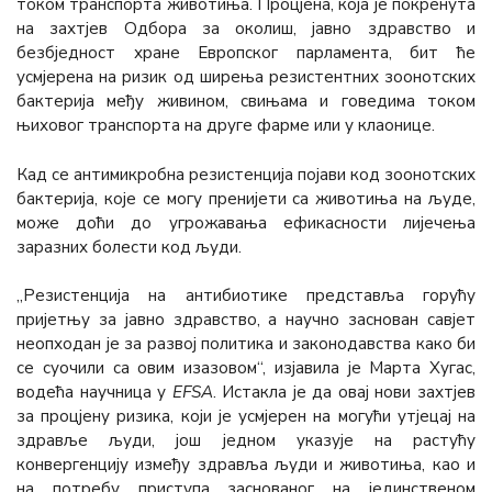
током транспорта животиња. Процјена, која је покренута
на захтјев Одбора за околиш, јавно здравство и
безбједност хране Европског парламента, бит ће
усмјерена на ризик од ширења резистентних зоонотских
бактерија међу живином, свињама и говедима током
њиховог транспорта на друге фарме или у клаонице.
Кад се антимикробна резистенција појави код зоонотских
бактерија, које се могу пренијети са животиња на људе,
може доћи до угрожавања ефикасности лијечења
заразних болести код људи.
„Резистенција на антибиотике представља горућу
пријетњу за јавно здравство, а научно заснован савјет
неопходан је за развој политика и законодавства како би
се суочили са овим изазовом“, изјавила је Марта Хугас,
водећа научница у
EFSA
. Истакла је да овај нови захтјев
за процјену ризика, који је усмјерен на могући утјецај на
здравље људи, још једном указује на растућу
конвергенцију између здравља људи и животиња, као и
на потребу приступа заснованог на јединственом