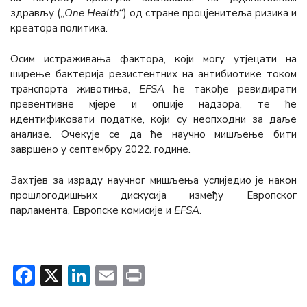
здрављу („
One Health
“) од стране процјенитеља ризика и
креатора политика.
Осим истраживања фактора, који могу утјецати на
ширење бактерија резистентних на антибиотике током
транспорта животиња,
EFSA
ће такође ревидирати
превентивне мјере и опције надзора, те ће
идентификовати податке, који су неопходни за даље
анализе. Очекује се да ће научно мишљење бити
завршено у септембру 2022. године.
Захтјев за израду научног мишљења услиједио је након
прошлогодишњих дискусија између Европског
парламента, Европске комисије и
EFSA
.
Facebook
X
LinkedIn
Email
Print