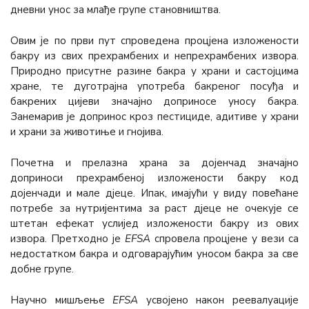
дневни унос за млађе групе становништва.
Овим је по први пут спроведена процјена изложености
бакру из свих прехрамбених и непрехрамбених извора.
Природно присутне разине бакра у храни и састојцима
хране, те дуготрајна употреба бакреног посуђа и
бакрених цијеви значајно доприносе уносу бакра.
Занемарив је допринос кроз пестициде, адитиве у храни
и храни за животиње и гнојива.
Почетна и прелазна храна за дојенчад значајно
доприноси прехрамбеној изложености бакру код
дојенчади и мале дјеце. Ипак, имајући у виду повећане
потребе за нутријентима за раст дјеце не очекује се
штетан ефекат услијед изложености бакру из ових
извора. Претходно је
ЕFSА
спровела процјене у вези са
недостатком бакра и одговарајућим уносом бакра за све
добне групе.
Научно мишљење
ЕFSА
усвојено након реевалуације