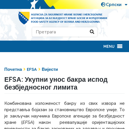
MENU
Почетна
EFSA
Вијести
ЕFSА: Укупни унос бакра испод
безбједносног лимита
Комбинована изложеност бакру из свих извора не
представља бојазан за становништво Европске уније. То
је закључак научника Европске агенције за безбједност
хране (
ЕFSА
) након реевалуације оријентацијских
вриједности за бакар заснованих на здрављу и процјене