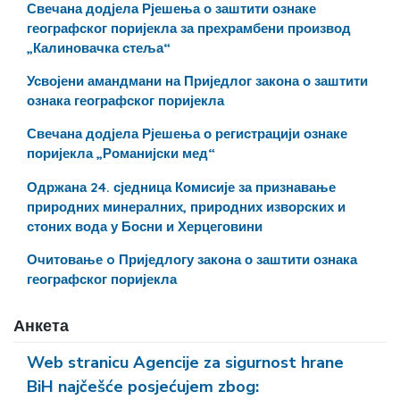
Свечана додјела Рјешења о заштити ознаке
географског поријекла за прехрамбени производ
„Калиновачка стеља“
Усвојени амандмани на Приједлог закона о заштити
ознака географског поријекла
Свечана додјела Рјешења о регистрацији ознаке
поријекла „Романијски мед“
Одржана 24. сједница Комисије за признавање
природних минералних, природних изворских и
стоних вода у Босни и Херцеговини
Очитовање o Приједлогу закона о заштити ознака
географског поријекла
Анкета
Web stranicu Agencije za sigurnost hrane
BiH najčešće posjećujem zbog: