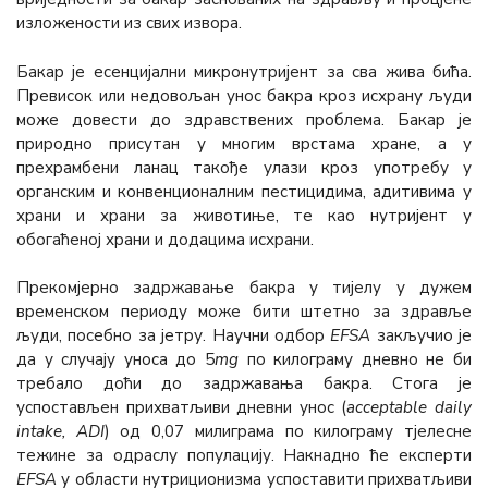
изложености из свих извора.
Бакар је есенцијални микронутријент за сва жива бића.
Превисок или недовољан унос бакра кроз исхрану људи
може довести до здравствених проблема. Бакар је
природно присутан у многим врстама хране, а у
прехрамбени ланац такође улази кроз употребу у
органским и конвенционалним пестицидима, адитивима у
храни и храни за животиње, те као нутријент у
обогаћеној храни и додацима исхрани.
Прекомјерно задржавање бакра у тијелу у дужем
временском периоду може бити штетно за здравље
људи, посебно за јетру. Научни одбор
ЕFSА
закључио је
да у случају уноса до 5
mg
по килограму дневно не би
требало доћи до задржавања бакра. Стога је
успостављен прихватљиви дневни унос (
acceptable daily
intake, ADI
) од 0,07 милиграма по килограму тјелесне
тежине за одраслу популацију. Накнадно ће експерти
ЕFSА
у области нутриционизма успоставити прихватљиви