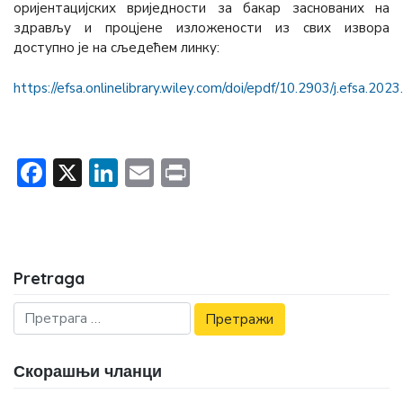
оријентацијских вриједности за бакар заснованих на
здрављу и процјене изложености из свих извора
доступно је на сљедећем линку:
https://efsa.onlinelibrary.wiley.com/doi/epdf/10.2903/j.efsa.202
Facebook
X
LinkedIn
Email
Print
Pretraga
Скорашњи чланци