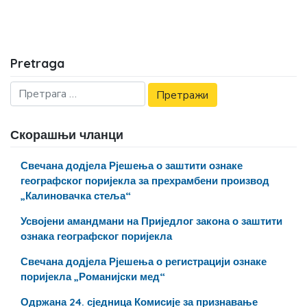
Pretraga
Скорашњи чланци
Свечана додјела Рјешења о заштити ознаке
географског поријекла за прехрамбени производ
„Калиновачка стеља“
Усвојени амандмани на Приједлог закона о заштити
ознака географског поријекла
Свечана додјела Рјешења о регистрацији ознаке
поријекла „Романијски мед“
Одржана 24. сједница Комисије за признавање