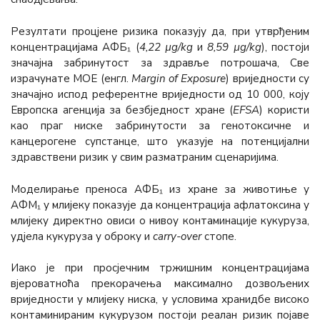
Резултати процјене ризика показују да, при утврђеним
концентрацијама АФБ₁ (
4,22 µg/kg
и
8,59
µg/kg
), постоји
значајна забринутост за здравље потрошача, Све
израчунате МОЕ (енгл.
Margin of Exposure
) вриједности су
значајно испод референтне вриједности од 10 000, коју
Европска агенција за безбједност хране (
ЕFSА
) користи
као праг ниске забринутости за генотоксичне и
канцерогене супстанце, што указује на потенцијални
здравствени ризик у свим разматраним сценаријима.
Моделирање преноса АФБ₁ из хране за животиње у
АФМ₁ у млијеку показује да концентрација афлатоксина у
млијеку директно овиси о нивоу контаминације кукуруза,
удјела кукуруза у оброку и
carry-over
стопе.
Иако је при просјечним тржишним концентрацијама
вјероватноћа прекорачења максимално дозвољених
вриједности у млијеку ниска, у условима хранидбе високо
контаминираним кукурузом постоји реалан ризик појаве