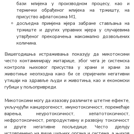
бази млијека у производном процесу, као и
термички обрађеног млијека на тржишту, на
присуство афлатоксина М1,
досљедна примјена мјера забране стављања на
тржиште и других управних мјера у случајевима
утврђеног прекорачења максимално дозвољених
количина.
Вишегодишња истраживања показују да микотоксини
често контаминирају житарице, због чега је системска
контрола њиховог присуства у храни и храни за
животиње неопходна како би се спријечили негативни
утицаји на здравље људи и животиња, као и економски
губици у пољопривреди.
Микотоксини могу да изазову различите штетне ефекте,
укључујући канцерогеност, имунотоксичност, поремећаје
варења, неуротоксичност, хепатотоксичност,
нефротоксичност, репродуктивну и развојну токсичност
и друге негативне посљедице. Често дјелују
истовремено на више циљних органа и система, а њихов