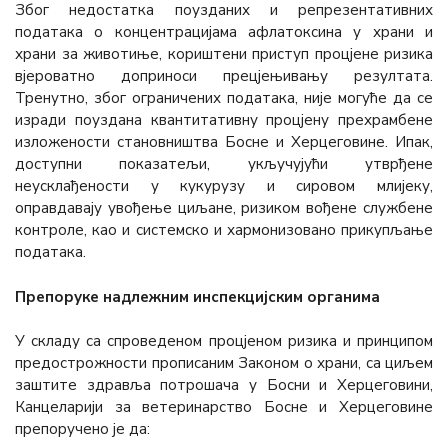
Због недостатка поузданих и репрезентативних
података о концентрацијама афлатоксина у храни и
храни за животиње, кориштени приступ процјене ризика
вјероватно доприноси прецјењивању резултата.
Тренутно, због ограничених података, није могуће да се
изради поуздана квантитативну процјену прехрамбене
изложености становништва Босне и Херцеговине. Ипак,
доступни показатељи, укључујући утврђене
неусклађености у кукурузу и сировом млијеку,
оправдавају увођење циљане, ризиком вођене службене
контроле, као и системско и хармонизовано прикупљање
података.
Препоруке надлежним инспекцијским органима
У складу са спроведеном процјеном ризика и принципом
предострожности прописаним Законом о храни, са циљем
заштите здравља потрошача у Босни и Херцеговини,
Канцеларији за ветеринарство Босне и Херцеговине
препоручено је да: