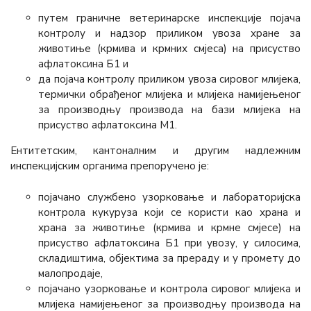
путем граничне ветеринарске инспекције појача
контролу и надзор приликом увоза хране за
животиње (крмива и крмних смјеса) на присуство
афлатоксина Б1 и
да појача контролу приликом увоза сировог млијека,
термички обрађеног млијека и млијека намијењеног
за производњу производа на бази млијека на
присуство афлатоксина М1.
Ентитетским, кантоналним и другим надлежним
инспекцијским органима препоручено је:
појачано службено узорковање и лабораторијска
контрола кукуруза који се користи као храна и
храна за животиње (крмива и крмне смјесе) на
присуство афлатоксина Б1 при увозу, у силосима,
складиштима, објектима за прераду и у промету до
малопродаје,
појачано узорковање и контрола сировог млијека и
млијека намијењеног за производњу производа на