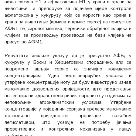
афлатоксина Б1 и афлатоксина М1 у храни и храни за
животиње” и препоруке за појачане мјере контроле
афлатоксина у кукурузу који се користи као храна и
храна за животиње (крмива и крмне смјесе) на присуство
АФБ1 те, сировог млијека, термички обрађеног млијека и
млијека за производњу производа на бази млијека на
присуство АФМ1.
Резултати анализе указују да је присуство АФБ₁ у
кукурузу у Босни и Херцеговини спорадично, али се
повремено јављају серије са значајно повишеним
концентрацијама. Удио неодговарајућих узорака и
утврђене концентрације могу да буду вишеструко изнад
максимално дозвољених вриједности, што представља
потенцијални здравствени ризик, нарочито у годинама са
неповољним агроклиматским условима. Утврђене
концентрације у појединим серијама прелазе максимално
дозвољене вриједности прописане важећом
легислативом, што указује на потребу јачања
превентивних и контролних механизама у ланцу
снабдјевања.