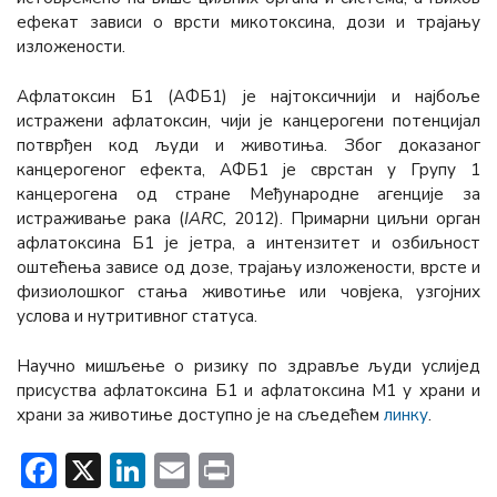
ефекат зависи о врсти микотоксина, дози и трајању
изложености.
Афлатоксин Б1 (АФБ1) је најтоксичнији и најбоље
истражени афлатоксин, чији је канцерогени потенцијал
потврђен код људи и животиња. Због доказаног
канцерогеног ефекта, АФБ1 је сврстан у Групу 1
канцерогена од стране Међународне агенције за
истраживање рака (
IARC,
2012). Примарни циљни орган
афлатоксина Б1 је јетра, а интензитет и озбиљност
оштећења зависе од дозе, трајању изложености, врсте и
физиолошког стања животиње или човјека, узгојних
услова и нутритивног статуса.
Научно мишљење о ризику по здравље људи услијед
присуства афлатоксина Б1 и афлатоксина М1 у храни и
храни за животиње доступно је на сљедећем
линку
.
Facebook
X
LinkedIn
Email
Print