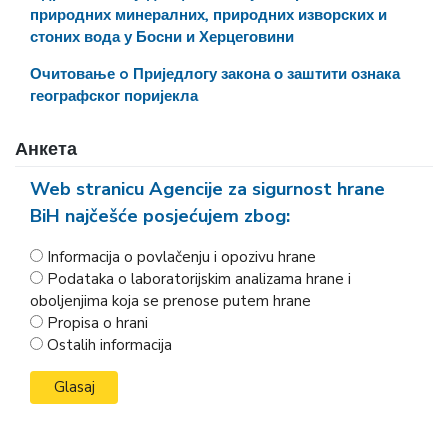
природних минералних, природних изворских и
стоних вода у Босни и Херцеговини
Очитовање o Приједлогу закона о заштити ознака
географског поријекла
Анкета
Web stranicu Agencije za sigurnost hrane
BiH najčešće posjećujem zbog:
Informacija o povlačenju i opozivu hrane
Podataka o laboratorijskim analizama hrane i
oboljenjima koja se prenose putem hrane
Propisa o hrani
Ostalih informacija