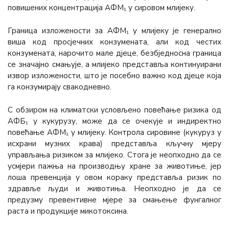
повишених концентрација АФМ₁ у сировом млијеку.
Граница изложености за АФМ₁ у млијеку је генерално
виша код просјечних конзумената, али код честих
конзумената, нарочито мале дјеце, безбједносна граница
се значајно смањује, а млијеко представља континуирани
извор изложености, што је посебно важно код дјеце која
га конзумирају свакодневно.
С обзиром на климатски условљено повећање ризика од
АФБ₁ у кукурузу, може да се очекује и индиректно
повећање АФМ₁ у млијеку. Контрола сировине (кукуруз у
исхрани музних крава) представља кључну мјеру
управљања ризиком за млијеко. Стога је неопходно да се
усмјери пажња на производњу хране за животиње, јер
лоша превенција у овом кораку представља ризик по
здравље људи и животиња. Неопходно је да се
предузму превентивне мјере за смањење фунгалног
раста и продукције микотоксина.