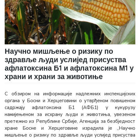
Научно мишљење о ризику по
здравље људи услијед присуства
афлатоксина Б1 и афлатоксина М1 у
храни и храни за животиње
С обзиром на информације надлежних инспекцијских
органа у Босни и Херцеговини о утврђеном повишеном
садржају афлатоксина Б1 (АФБ1) у кукурузу
намијењеном за исхрану људи и животиња, увезеном
претежно из Републике Србије, Агенција за безбједност
хране Босне и Херцеговине израдила је „Научно
мишљење о ризику по здравље људи услијед присуства