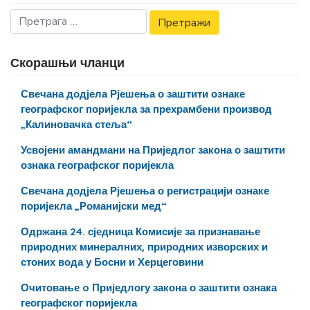
Скорашњи чланци
Свечана додјела Рјешења о заштити ознаке
географског поријекла за прехрамбени производ
„Калиновачка стеља“
Усвојени амандмани на Приједлог закона о заштити
ознака географског поријекла
Свечана додјела Рјешења о регистрацији ознаке
поријекла „Романијски мед“
Одржана 24. сједница Комисије за признавање
природних минералних, природних изворских и
стоних вода у Босни и Херцеговини
Очитовање o Приједлогу закона о заштити ознака
географског поријекла