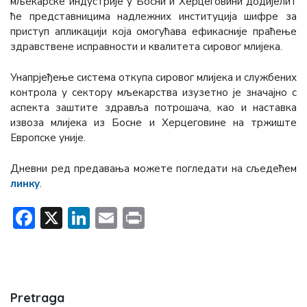
мљекарске индустрије у Босни и Херцеговини додијелит
ће представницима надлежних институција шифре за
приступ апликацији која омогућава ефикасније праћење
здравствене исправности и квалитета сировог млијека.
Унапрјеђење система откупа сировог млијека и службених
контрола у сектору мљекарства изузетно је значајно с
аспекта заштите здравља потрошача, као и наставка
извоза млијека из Босне и Херцеговине на тржиште
Европске уније.
Дневни ред предавања можете погледати на сљедећем
линку
.
Facebook
X
LinkedIn
Email
Print
Pretraga