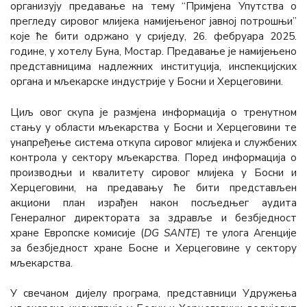
организују предавање на тему “Примјена Упутства о
прегледу сировог млијека намијењеног јавној потрошњи”
које ће бити одржано у сриједу, 26. фебруара 2025.
године, у хотелу Буна, Мостар. Предавање је намијењено
представницима надлежних институција, инспекцијских
органа и мљекарске индустрије у Босни и Херцеговини.
Циљ овог скупа је размјена информација о тренутном
стању у области мљекарства у Босни и Херцеговини те
унапређење система откупа сировог млијека и службених
контрола у сектору мљекарства. Поред информација о
производњи и квалитету сировог млијека у Босни и
Херцеговини, на предавању ће бити представљен
акциони план израђен након посљедњег аудита
Генералног директората за здравље и безбједност
хране Европске комисије (
DG SANTE
) те улога Агенције
за безбједност хране Босне и Херцеговине у сектору
мљекарства.
У свечаном дијелу програма, представници Удружења