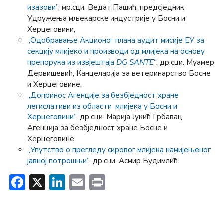
изазови”
, мр.сци. Ведат Пашић, предсједник
Удружења мљекарске индустрије у Босни и
Херцеговини,
„Одобравање Акционог плана аудит мисије ЕУ за
секцију млијеко и производи од млијека на основу
препорука из извјештаја
DG SANTE
“
, др.сци. Муамер
Дервишевић, Канцеларија за ветеринарство Босне
и Херцеговине,
„Допринос Агенције за безбједност хране
легислативи из области млијека у Босни и
Херцеговини“
, др.сци. Марија Јукић Грбавац,
Агенција за безбједност хране Босне и
Херцеговине,
„Упутство о прегледу сировог млијека намијењеног
јавној потрошњи“
, др.сци. Асмир Будимлић.
Facebook
X
LinkedIn
Email
Print