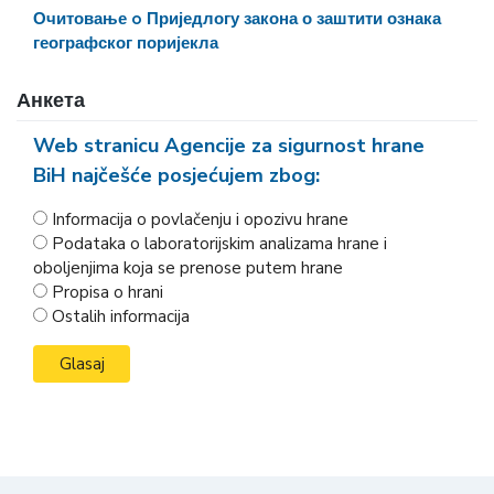
Очитовање o Приједлогу закона о заштити ознака
географског поријекла
Анкета
Web stranicu Agencije za sigurnost hrane
BiH najčešće posjećujem zbog:
Informacija o povlačenju i opozivu hrane
Podataka o laboratorijskim analizama hrane i
oboljenjima koja se prenose putem hrane
Propisa o hrani
Ostalih informacija