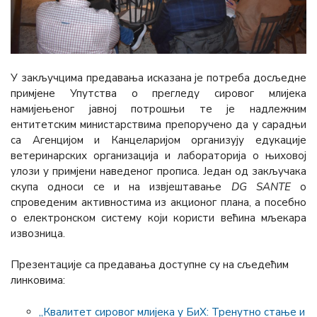
У закључцима предавања исказана је потреба досљедне
примјене Упутства о прегледу сировог млијека
намијењеног јавној потрошњи те је надлежним
ентитетским министарствима препоручено да у сарадњи
са Агенцијом и Канцеларијом организују едукације
ветеринарских организација и лабораторија о њиховој
улози у примјени наведеног прописа. Један од закључака
скупа односи се и на извјештавање
DG SANTE
о
спроведеним активностима из акционог плана, а посебно
о електронском систему који користи већина мљекара
извозница.
Презентације сa предавања доступне су на сљедећим
линковима:
„Квалитет сировог млијека у БиХ: Тренутно стање и