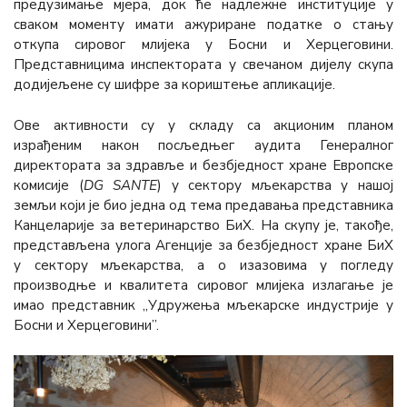
предузимање мјера, док ће надлежне институције у
сваком моменту имати ажуриране податке о стању
откупа сировог млијека у Босни и Херцеговини.
Представницима инспектората у свечаном дијелу скупа
додијељене су шифре за кориштење апликације.
Ове активности су у складу са акционим планом
израђеним након посљедњег аудита Генералног
директората за здравље и безбједност хране Европске
комисије (
DG SANTE
) у сектору мљекарства у нашој
земљи који је био једна од тема предавања представника
Канцеларије за ветеринарство БиХ. На скупу је, такође,
представљена улога Агенције за безбједност хране БиХ
у сектору мљекарства, а о изазовима у погледу
производње и квалитета сировог млијека излагање је
имао представник „Удружења мљекарске индустрије у
Босни и Херцеговини”.