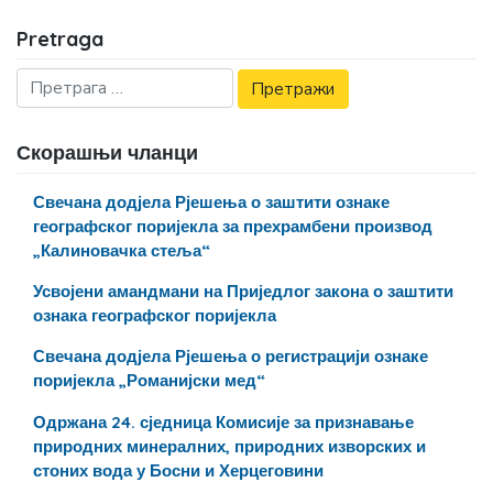
Pretraga
Скорашњи чланци
Свечана додјела Рјешења о заштити ознаке
географског поријекла за прехрамбени производ
„Калиновачка стеља“
Усвојени амандмани на Приједлог закона о заштити
ознака географског поријекла
Свечана додјела Рјешења о регистрацији ознаке
поријекла „Романијски мед“
Одржана 24. сједница Комисије за признавање
природних минералних, природних изворских и
стоних вода у Босни и Херцеговини