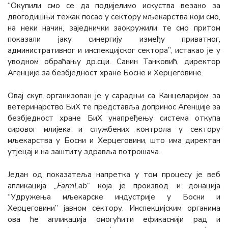
“Окупили смо се да подијелимо искуства везано за
двогодишњи тежак посао у сектору мљекарства који смо,
на неки начин, заједнички заокружили те смо притом
показали јаку синергију између приватног,
административног и инспекцијског сектора”, истакао је у
уводном обраћању др.сци. Санин Танковић, директор
Агенције за безбједност хране Босне и Херцеговине.
Овај скуп организован је у сарадњи са Канцеларијом за
ветеринарство БиХ те представља допринос Агенције за
безбједност хране БиХ унапређењу система откупа
сировог млијека и службених контрола у сектору
мљекарства у Босни и Херцеговини, што има директан
утјецај и на заштиту здравља потрошача.
Један од показатеља напретка у том процесу је веб
апликација
„FarmLab“
која је производ и донација
“Удружења мљекарске индустрије у Босни и
Херцеговини” јавном сектору. Инспекцијским органима
ова ће апликација омогућити ефикаснији рад и