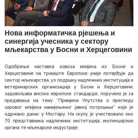
Нова информатичка рјешења и
синергија учесника у сектору
мљекарства у Босни и Херцеговини
Одобрење наставка извоза млијека из Босне и
Херцеговине на тржиште Европске уније потврђује да
сектор мљекарства, уз подршку надлежних институција и
ветеринарских организација у Босни и Херцеговини,
задовољава високе европске стандарде, поручено је са
предавања на тему “Примјена Упутства о прегледу
сировог млијека намијењеног јавној потрошњи” које је
одржано данас у Мостару. На скупу је учествовало око
70 представника надлежних институција, инспекцијских
органа те мљекарске индустрије.