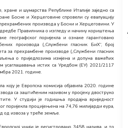
 хране и шумарства Републике Италије заједно са
ране Босне и Херцеговине спровели су евалуацију
 прехрамбених производа у Босни и Херцеговини. У
 одредбе Правилника о изгледу и начину кориштења
аке географског поријекла и ознаке гарантовано
бених производа („Службени гласник БиХ“, број
ета за прехрамбене производе („Службени гласник
ишљења о приједлозима измјена и допуна важећих
м усаглашавања истих са Уредбом (ЕУ) 2021/2117
ембра 2021. године.
ла коју је Европска комисија објавила 2020. године
оизвода са заштићеним називом у просјеку двоструко
тите. У студији је годишња продајна вриједност
г поријекла процијењена на 74,76 милијарди еура,
д од извоза у треће земље.
Европској унији је регистровано 3458 назива, и то