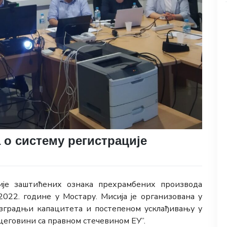
 о систему регистрације
ције заштићених ознака прехрамбених производа
2022. године у Мостару. Мисија је организована у
зградњи капацитета и постепеном усклађивању у
цеговини са правном стечевином ЕУ”.