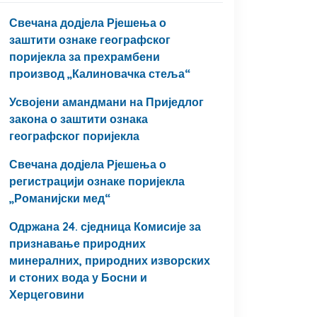
Свечана додјела Рјешења о
заштити ознаке географског
поријекла за прехрамбени
производ „Калиновачка стеља“
Усвојени амандмани на Приједлог
закона о заштити ознака
географског поријекла
Свечана додјела Рјешења о
регистрацији ознаке поријекла
„Романијски мед“
Одржана 24. сједница Комисије за
признавање природних
минералних, природних изворских
и стоних вода у Босни и
Херцеговини