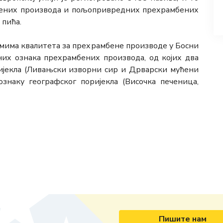
бених производа и пољопривредних прехрамбених
 пића.
емима квалитета за прехрамбене производе у Босни
их ознака прехрамбених производа, од којих два
ијекла (Ливањски изворни сир и Дрварски мућени
знаку географског поријекла (Височка печеница,
Пишите нам