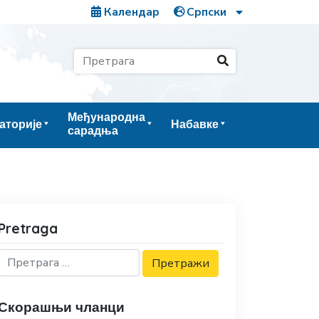
Календар
Међународна
аторије
Набавке
сарадња
Pretraga
Скорашњи чланци