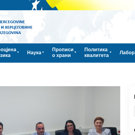
оцјена
Прописи
Политика
Наука
Лабор
зика
о храни
квалитета