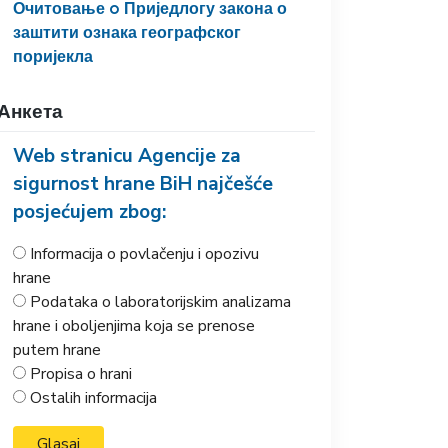
Очитовање o Приједлогу закона о
заштити ознака географског
поријекла
Анкета
Web stranicu Agencije za
sigurnost hrane BiH najčešće
posjećujem zbog:
Informacija o povlačenju i opozivu
hrane
Podataka o laboratorijskim analizama
hrane i oboljenjima koja se prenose
putem hrane
Propisa o hrani
Ostalih informacija