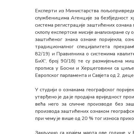
Експерти из Министарства пољопривреде,
службеницима Агенције за безбједност х
система регистрације заштићених ознака
склопу експертске мисије анализиране су
заштићеног знака ознаке поријекла, озн
традиционалног специјалитета прехрам
82/19) и Правилника о системима квалит
БиХ“, број 90/18) те су размијењена м
прописа у Босни и Херцеговини са циље
Европског парламента и Савјета од 2. дец
У студији о ознакама географског поријек
утврђено је да је продајна вриједност пр
већа него за сличне производе без заш
производа заштићених ознаком географско
при чему је више од 20 % тог износа прихо
Закључно са крајем марта ове године, у 