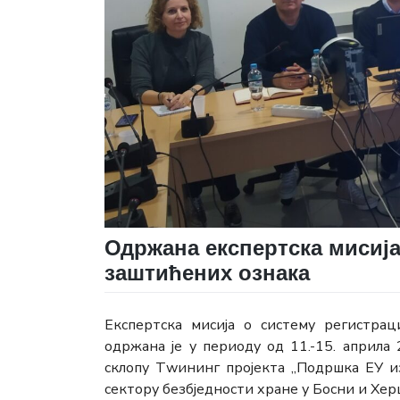
Одржана експертска мисија
заштићених ознака
Експертска мисија о систему регистра
одржана је у периоду од 11.-15. априла 
склопу Тwининг пројекта „Подршка ЕУ и
сектору безбједности хране у Босни и Хер