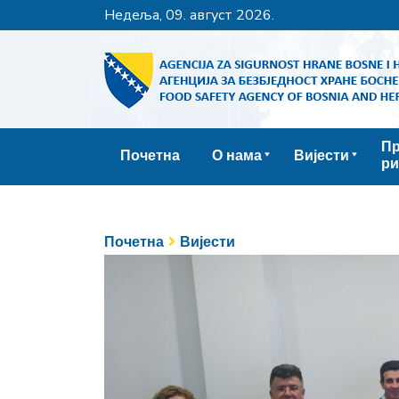
недеља, 09. август 2026.
Пр
Почетна
О нама
Вијести
ри
Почетна
Вијести