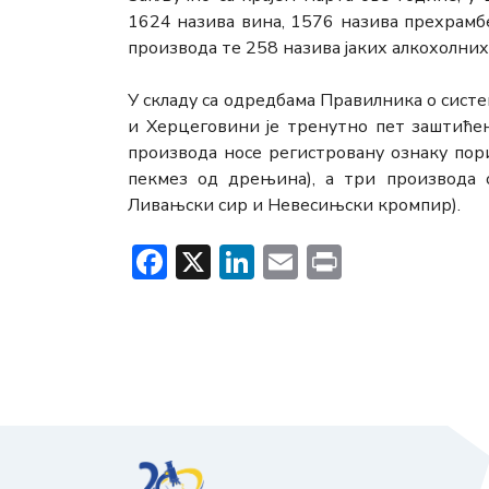
1624 назива вина, 1576 назива прехрам
производа те 258 назива јаких алкохолних
У складу са одредбама Правилника о сист
и Херцеговини је тренутно пет заштићен
производа носе регистровану ознаку пор
пекмез од дрењина), а три производа о
Ливањски сир и Невесињски кромпир).
Facebook
X
LinkedIn
Email
Print