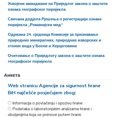
Усвојени амандмани на Приједлог закона о заштити
ознака географског поријекла
Свечана додјела Рјешења о регистрацији ознаке
поријекла „Романијски мед“
Одржана 24. сједница Комисије за признавање
природних минералних, природних изворских и
стоних вода у Босни и Херцеговини
Очитовање o Приједлогу закона о заштити ознака
географског поријекла
Анкета
Web stranicu Agencije za sigurnost hrane
BiH najčešće posjećujem zbog:
Informacija o povlačenju i opozivu hrane
Podataka o laboratorijskim analizama hrane i
oboljenjima koja se prenose putem hrane