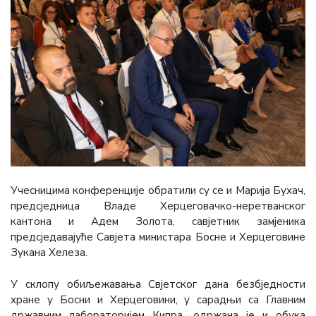
Учесницима конференције обратили су се и Марија Бухач,
предсједница Владе Херцеговачко-неретванског
кантона и Адем Золота, савјетник замјеника
предсједавајуће Савјета министара Босне и Херцеговине
Зукана Хелеза.
У склопу обиљежавања Свјетског дана безбједности
хране у Босни и Херцеговини, у сарадњи са Главним
државним лабораторијем Кипра, одржана је и обука