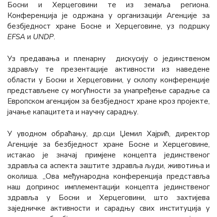
Босни и Херцеговини те из земаља региона.
Конференција је одржана у организацији Агенције за
безбједност хране Босне и Херцеговине, уз подршку
ЕFSА
и
UNDP
.
Уз предавања и пленарну дискусију о јединственом
здрављу те презентације активности из наведене
области у Босни и Херцеговини, у склопу конференције
представљене су могућности за унапређење сарадње са
Европском агенцијом за безбједност хране кроз пројекте,
јачање капацитета и научну сарадњу.
У уводном обраћању, др.сци Џемил Хајрић, директор
Агенције за безбједност хране Босне и Херцеговине,
истакао је значај примјене концепта јединственог
здравља са аспекта заштите здравља људи, животиња и
околиша. „Ова међународна конференција представља
наш допринос имплементацији концепта јединственог
здравља у Босни и Херцеговини, што захтијева
заједничке активности и сарадњу свих институција у