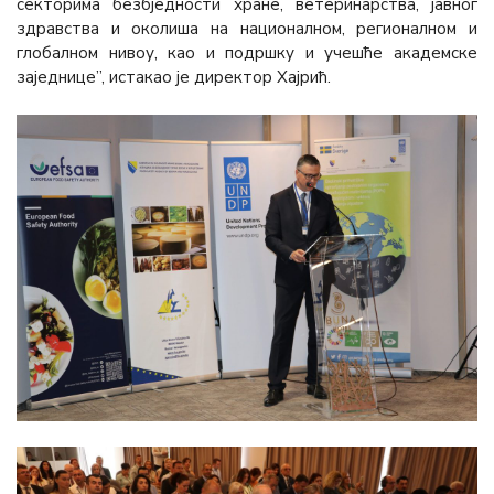
секторима безбједности хране, ветеринарства, јавног
здравства и околиша на националном, регионалном и
глобалном нивоу, као и подршку и учешће академске
заједнице”, истакао је директор Хајрић.