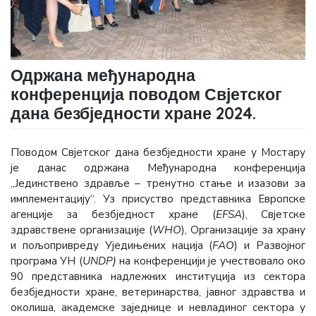
Одржана међународна
конференција поводом Свјетског
дана безбједности хране 2024.
Поводом Свјетског дана безбједности хране у Мостару
је данас одржана Међународна конференција
„Јединствено здравље – тренутно стање и изазови за
имплементацију“. Уз присуство представника Европске
агенције за безбједност хране (
ЕFSА
), Свјетске
здравствене организације (
WHО
), Организације за храну
и пољопривреду Уједињених нација (
FАО
) и Развојног
програма УН (
UNDP)
на конференцији је учествовало око
90 представника надлежних институција из сектора
безбједности хране, ветеринарства, јавног здравства и
околиша, академске заједнице и невладиног сектора у