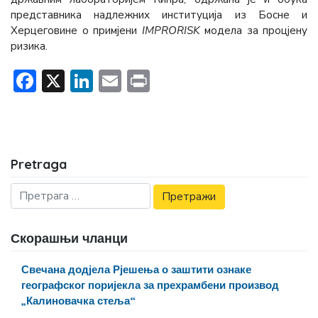
представника надлежних институција из Босне и
Херцеговине о примјени
IMPRORISK
модела за процјену
ризика.
Facebook
X
LinkedIn
Email
Print
Pretraga
Скорашњи чланци
Свечана додјела Рјешења о заштити ознаке
географског поријекла за прехрамбени производ
„Калиновачка стеља“