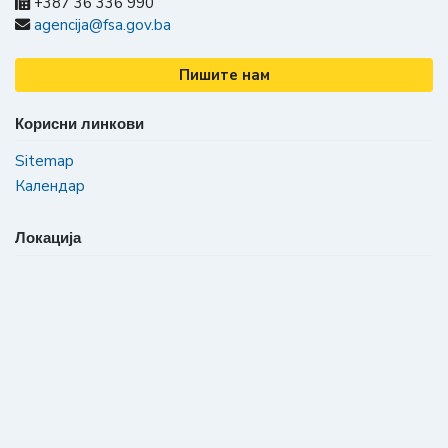
+387 36 336 990
agencija@fsa.gov.ba
Пишите нам
Корисни линкови
Sitemap
Календар
Локација