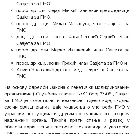
Савјета за ГМО,
проф. др. сци. Сејад Мачкић, замјеник предсједнице
Савјета за ГМО,
проф. др. сци. Милан Матаруга, члан Савјета за
ГМО,
доц. др. сци. Јасна Хасанбеговић-Сејфић, члан
Савјета за ГМО,
проф. др. сци. Марко Иванковић, члан Савјета за
ГМО,
проф. др. сци. Јасмин Грахић, члан Савјета за ГМО и
Армин Чолаковић др. вет. мед., секретар Савјета за
ГМО.
На основу одредби Закона о генетички модификованим
организмима („Службени гласник БиХ”, број 23/09), Савјет
за ГМО је самостално и независно тијело које, сходно
својим овлаштењима, даје мишљења о употреби ГМО у
управним поступцима и другим поступцима по захтјеву
надлежних органа. Такође прати стање и развој у
области кориштења генетичке технологије и употребе
ГМО, савјетује надлежне органе о питањима везаним за