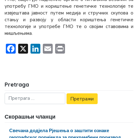
употребу ГМО и кориштење генетичке технологије те
извјештава јавност путем медија и стручних скупова о
стању и развоју у области кориштења генетичке
технологије и употребе ГМО те о својим ставовима и
мишљењима.
Facebook
X
LinkedIn
Email
Print
Pretraga
Скорашњи чланци
Свечана додјела Рјешења о заштити ознаке
географског поријекла за прехрамбени производ