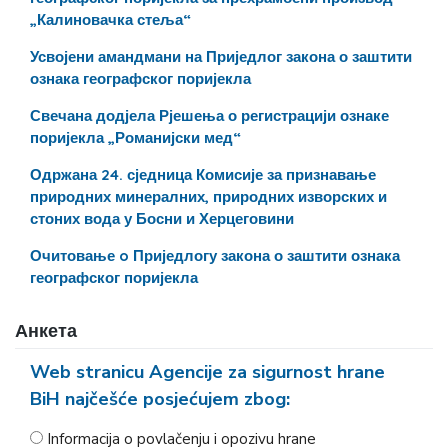
„Калиновачка стеља“
Усвојени амандмани на Приједлог закона о заштити
ознака географског поријекла
Свечана додјела Рјешења о регистрацији ознаке
поријекла „Романијски мед“
Одржана 24. сједница Комисије за признавање
природних минералних, природних изворских и
стоних вода у Босни и Херцеговини
Очитовање o Приједлогу закона о заштити ознака
географског поријекла
Анкета
Web stranicu Agencije za sigurnost hrane
BiH najčešće posjećujem zbog:
Informacija o povlačenju i opozivu hrane