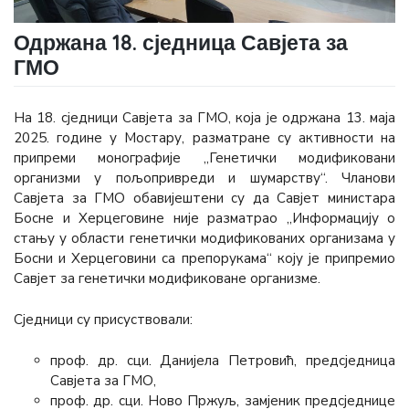
Одржана 18. сједница Савјета за
ГМО
На 18. сједници Савјета за ГМО, која је одржана 13. маја
2025. године у Мостару, разматране су активности на
припреми монографије „Генетички модификовани
организми у пољопривреди и шумарству“. Чланови
Савјета за ГМО обавијештени су да Савјет министара
Босне и Херцеговине није разматрао „Информацију о
стању у области генетички модификованих организама у
Босни и Херцеговини са препорукама“ коју је припремио
Савјет за генетички модификоване организме.
Сједници су присуствовали:
проф. др. сци. Данијела Петровић, предсједница
Савјета за ГМО,
проф. др. сци. Ново Пржуљ, замјеник предсједнице