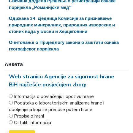
Свечана додјела Рјешења о регистрацији ознаке
поријекла „Романијски мед“
Одржана 24. сједница Комисије за признавање
природних минералних, природних изворских и
стоних вода у Босни и Херцеговини
Очитовање o Приједлогу закона о заштити ознака
географског поријекла
Анкета
Web stranicu Agencije za sigurnost hrane
BiH najčešće posjećujem zbog:
Informacija o povlačenju i opozivu hrane
Podataka o laboratorijskim analizama hrane i
oboljenjima koja se prenose putem hrane
Propisa o hrani
Ostalih informacija