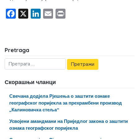
Facebook
X
LinkedIn
Email
Print
Pretraga
Скорашњи чланци
Свечана додјела Рјешења о заштити ознаке
географског поријекла за прехрамбени производ
„Калиновачка стеља“
Усвојени амандмани на Приједлог закона о заштити
ознака географског поријекла