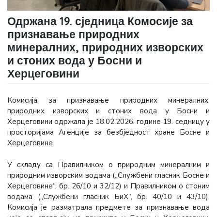
Одржана 19. сједница Комосије за
признавање природних
минералних, природних изворских
и стоних вода у Босни и
Херцеговини
Комисија за признавање природних минералних,
природних изворских и стоних вода у Босни и
Херцеговини одржала је 18.02.2026. године 19. седницу у
просторијама Агенције за безбjедност хране Босне и
Херцеговине.
У складу са Правилником о природним минералним и
природним изворским водама („Службени гласник Босне и
Херцеговине“, бр. 26/10 и 32/12) и Правилником о стоним
водама („Службени гласник БиХ“, бр. 40/10 и 43/10),
Комисија је разматрала предмете за признавање вода