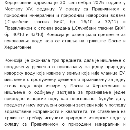
Херцеговини одржала је 30. септембра 2025. године у
Мостару XV. сједницу. У складу са Правилником о
природним минералним и природним изворским водама
(„Службени гласник БиХ“, бр. 26/10 и 32/12) и
Правилником о стоним водама („Службени гласник БиХ“,
бр. 40/10 и 43/10), Комисија је разматрала предмете за
признавање воде која се ставља на тржиште Босне и
Херцеговине.
Комисија је окончала три предмета, дала је мишљење о
продужењу рјешења о признавању за једну природну
изворску воду која извире у земљи која није чланица ЕУ,
мишљење о продужењу рјешења о признавању за једну
стону воду која извире у Босни и Херцеговини и
мишљење о одбијању захтјева за признавање једне
природне изворске воду као неоснованог будући да у
предмету нису испуњени основни захтјеви које у погледу
здравствене исправности и квалитета, те стављања на
тржиште требају испунити природне изворске воде у
складу са Правилником о природним минералним и