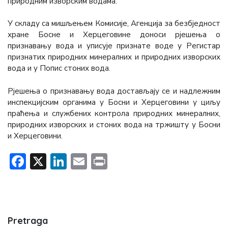
природним изворским водама.
У складу са мишљењем Комисије, Агенција за безбједност
хране Босне и Херцеговине доноси рјешења о
признавању вода и уписује признате воде у Регистар
признатих природних минералних и природних изворских
вода и у Попис стоних вода.
Рјешења о признавању вода достављају се и надлежним
инспекцијским органима у Босни и Херцеговини у циљу
праћења и службених контрола природних минералних,
природних изворских и стоних вода на тржишту у Босни
и Херцеговини.
Facebook
X
LinkedIn
Email
Print
Pretraga