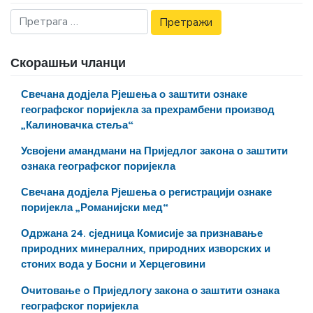
Скорашњи чланци
Свечана додјела Рјешења о заштити ознаке
географског поријекла за прехрамбени производ
„Калиновачка стеља“
Усвојени амандмани на Приједлог закона о заштити
ознака географског поријекла
Свечана додјела Рјешења о регистрацији ознаке
поријекла „Романијски мед“
Одржана 24. сједница Комисије за признавање
природних минералних, природних изворских и
стоних вода у Босни и Херцеговини
Очитовање o Приједлогу закона о заштити ознака
географског поријекла