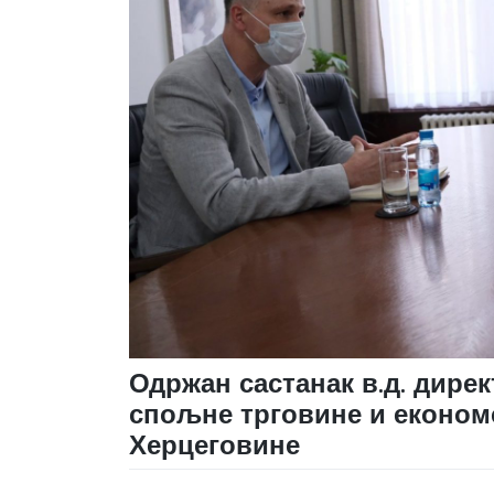
Одржан састанак в.д. дире
спољне трговине и економ
Херцеговине