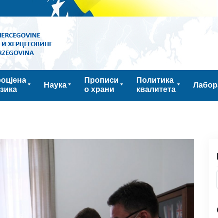
оцјена
Прописи
Политика
Наука
Лабор
зика
о храни
квалитета