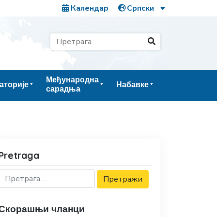
Календар
Међународна
аторије
Набавке
сарадња
Pretraga
Скорашњи чланци