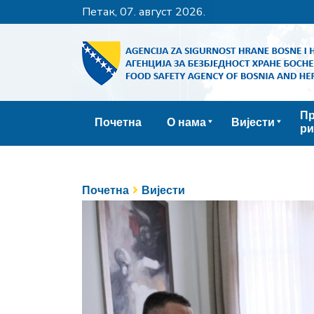
петак, 07. август 2026.
Пр
Почетна
О нама
Вијести
ри
Почетна
Вијести