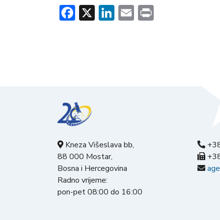
Facebook
X
LinkedIn
Email
Print
Kneza Višeslava bb,
+38
88 000 Mostar,
+38
Bosna i Hercegovina
age
Radno vrijeme:
pon-pet 08:00 do 16:00