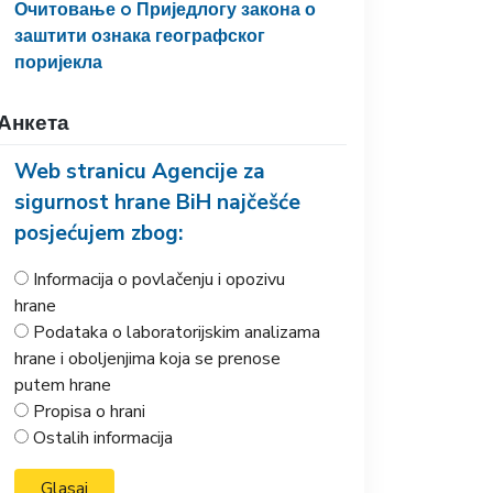
Очитовање o Приједлогу закона о
заштити ознака географског
поријекла
Анкета
Web stranicu Agencije za
sigurnost hrane BiH najčešće
posjećujem zbog:
Informacija o povlačenju i opozivu
hrane
Podataka o laboratorijskim analizama
hrane i oboljenjima koja se prenose
putem hrane
Propisa o hrani
Ostalih informacija