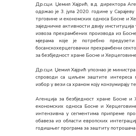
Др.сци. Џемил Хајрић, в.д. директора Аг
одржао је 3. јула 2020. године у Сараје
трговине и економских односа Босне и Х
заједничке активности двију институција
извоза прехрамбених производа из Босне
мјерама које је потребно предузет
босанскохерцеговачки прехрамбени сектор
за безбједност хране Босне и Херцеговине
Др.сци. Џемил Хајрић упознао је министр
спроводи са циљем заштите интереса 
избор у вези са храном коју конзумирају т
Агенција за безбједност хране Босне и
економских односа Босне и Херцеговине 
интензивна у сегментима припреме проп
обавеза из области европских интеграци
годишњег програма за заштиту потрошача 