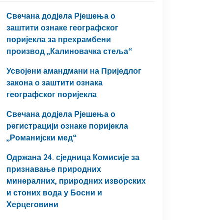
Свечана додјела Рјешења о
заштити ознаке географског
поријекла за прехрамбени
производ „Калиновачка стеља“
Усвојени амандмани на Приједлог
закона о заштити ознака
географског поријекла
Свечана додјела Рјешења о
регистрацији ознаке поријекла
„Романијски мед“
Одржана 24. сједница Комисије за
признавање природних
минералних, природних изворских
и стоних вода у Босни и
Херцеговини