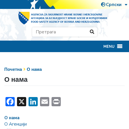
MENU
Почетна
О нама
О нама
Facebook
X
LinkedIn
Email
Print
О нама
О Агенцији