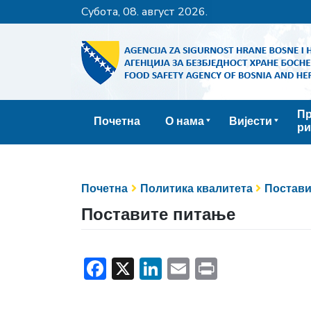
субота, 08. август 2026.
Пр
Почетна
О нама
Вијести
ри
Почетна
Политика квалитета
Постави
Поставите питање
Facebook
X
LinkedIn
Email
Print