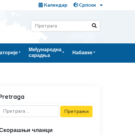
Календар
Међународна
аторије
Набавке
сарадња
Pretraga
Скорашњи чланци