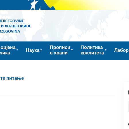
оцјена
Прописи
Политика
Наука
Лабор
зика
о храни
квалитета
те питање