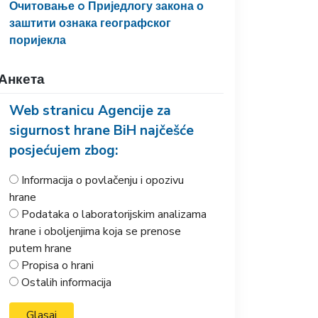
Очитовање o Приједлогу закона о
заштити ознака географског
поријекла
Анкета
Web stranicu Agencije za
sigurnost hrane BiH najčešće
posjećujem zbog:
Informacija o povlačenju i opozivu
hrane
Podataka o laboratorijskim analizama
hrane i oboljenjima koja se prenose
putem hrane
Propisa o hrani
Ostalih informacija