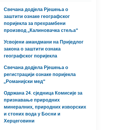
Свечана додјела Рјешења о
заштити ознаке географског
поријекла за прехрамбени
производ „Калиновачка стеља“
Усвојени амандмани на Приједлог
закона о заштити ознака
географског поријекла
Свечана додјела Рјешења о
регистрацији ознаке поријекла
„Романијски мед“
Одржана 24. сједница Комисије за
признавање природних
минералних, природних изворских
и стоних вода у Босни и
Херцеговини