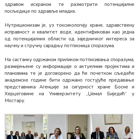
здравом исхраном те размотрити потенцијалне
посљедице по здравље младих.
Нутриционизам је, уз токсикологију хране, здравствену
исправност и квалитет воде, идентификован као једна
од потенцијалних области од заједничког интереса за
научну и стручну сарадњу потписница споразума.
На састанку одржаном приликом потписивања споразума,
размијењене су информације о актуелним пројектима и
плановима те је договорено да ће почетком сљедеће
академске године бити одржано гостујуће предавање
представника Агенције за сигурност хране Босне и
Херцеговине на Универзитету „Џемал Биједић“ у
Мостару.