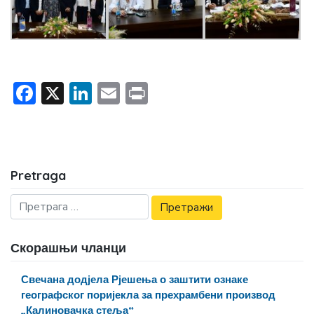
Facebook
X
LinkedIn
Email
Print
Pretraga
Скорашњи чланци
Свечана додјела Рјешења о заштити ознаке
географског поријекла за прехрамбени производ
„Калиновачка стеља“