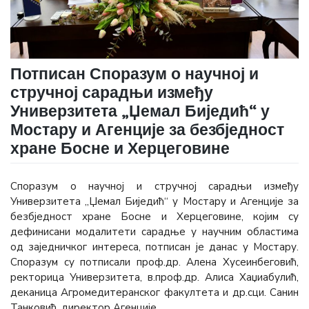
Потписан Споразум о научној и
стручној сарадњи између
Универзитета „Џемал Биједић“ у
Мостару и Агенције за безбједност
хране Босне и Херцеговине
Споразум о научној и стручној сарадњи између
Универзитета „Џемал Биједић“ у Мостару и Агенције за
безбједност хране Босне и Херцеговине, којим су
дефинисани модалитети сарадње у научним областима
од заједничког интереса, потписан је данас у Мостару.
Споразум су потписали проф.др. Алена Хусеинбеговић,
ректорица Универзитета, в.проф.др. Алиса Хаџиабулић,
деканица Агромедитеранског факултета и др.сци. Санин
Танковић, директор Агенције.