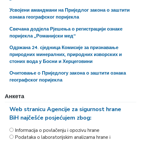
Усвојени амандмани на Приједлог закона о заштити
ознака географског поријекла
Свечана додјела Рјешења о регистрацији ознаке
поријекла „Романијски мед“
Одржана 24. сједница Комисије за признавање
природних минералних, природних изворских и
стоних вода у Босни и Херцеговини
Очитовање o Приједлогу закона о заштити ознака
географског поријекла
Анкета
Web stranicu Agencije za sigurnost hrane
BiH najčešće posjećujem zbog:
Informacija o povlačenju i opozivu hrane
Podataka o laboratorijskim analizama hrane i