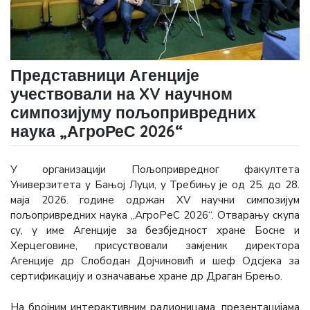
Представници Агенције
учествовали на XV научном
симпозијуму пољопривредних
наука „АгроРеС 2026“
У организацији Пољопривредног факултета
Универзитета у Бањој Луци, у Требињу је од 25. до 28.
маја 2026. године одржан XV научни симпозијум
пољопривредних наука „АгроРеС 2026“. Отварању скупа
су, у име Агенције за безбједност хране Босне и
Херцеговине, присуствовали замјеник директора
Агенције др Слободан Дојчиновић и шеф Одсјека за
сертификацију и означавање хране др Драган Брењо.
На бројним интерактивним радионицама, презентацијама