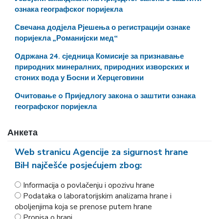
ознака географског поријекла
Свечана додјела Рјешења о регистрацији ознаке
поријекла „Романијски мед“
Одржана 24. сједница Комисије за признавање
природних минералних, природних изворских и
стоних вода у Босни и Херцеговини
Очитовање o Приједлогу закона о заштити ознака
географског поријекла
Анкета
Web stranicu Agencije za sigurnost hrane
BiH najčešće posjećujem zbog:
Informacija o povlačenju i opozivu hrane
Podataka o laboratorijskim analizama hrane i
oboljenjima koja se prenose putem hrane
Propisa o hrani