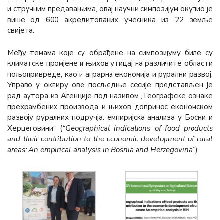
и стручним предавањима, овај научни симпозијум окупио је
више од 600 акредитованих учесника из 22 земље
свијета.
Међу темама које су обрађене на симпозијуму биле су
климатске промјене и њихов утицај на различите области
пољопривреде, као и аграрна економија и рурални развој.
Управо у оквиру ове посљедње сесије представљен је
рад аутора из Агенције под називом „Географске ознаке
прехрамбених производа и њихов допринос економском
развоју руралних подручја: емпиријска анализа у Босни и
Херцеговини“ (
“Geographical indications of food products
and their contribution to the economic development of rural
areas: An empirical analysis in Bosnia and Herzegovina”
).