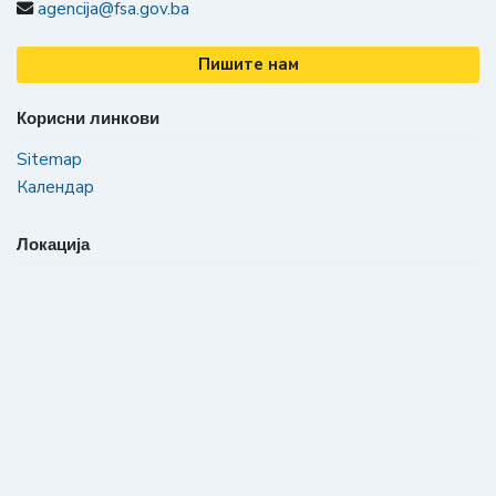
agencija@fsa.gov.ba
Пишите нам
Корисни линкови
Sitemap
Календар
Локација