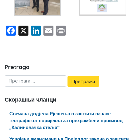
Facebook
X
LinkedIn
Email
Print
Pretraga
Скорашњи чланци
Свечана додјела Рјешења о заштити ознаке
географског поријекла за прехрамбени производ
„Калиновачка стеља“
Усвојени амандмани на Приједлог закона о заштити