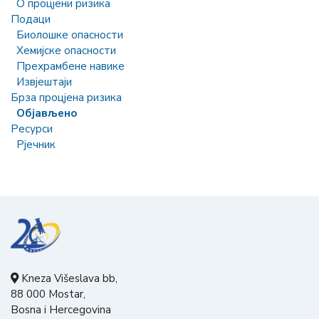
О процјени ризика
Подаци
Биолошке опасности
Хемијске опасности
Прехрамбене навике
Извјештаји
Брза процјена ризика
Објављено
Ресурси
Рјечник
Kneza Višeslava bb,
88 000 Mostar,
Bosna i Hercegovina