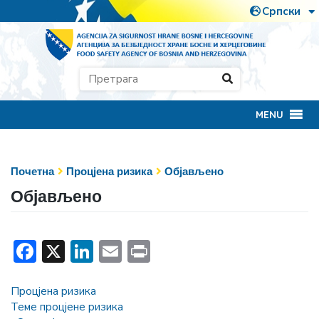
MENU
Почетна
Процјена ризика
Објављено
Објављено
Facebook
X
LinkedIn
Email
Print
Процјена ризика
Теме процјене ризика