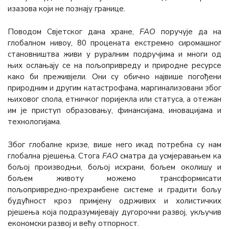
изазова који не познају границе.
Поводом Свјетског дана хране,
FАО
поручује да на
глобалном нивоу, 80 процената екстремно сиромашног
становништва живи у руралним подручјима и многи од
њих ослањају се на пољопривреду и природне ресурсе
како би преживјели. Они су обично највише погођени
природним и другим катастрофама, маргинализовани због
њиховог спола, етничког поријекла или статуса, а отежан
им је приступ образовању, финансијама, иновацијама и
технологијама.
Због глобалне кризе, више него икад потребна су нам
глобална рјешења. Стога
FАО
сматра да усмјеравањем ка
бољој производњи, бољој исхрани, бољем околишу и
бољем животу можемо трансформисати
пољопривредно-прехрамбене системе и градити бољу
будућност кроз примјену одрживих и холистичких
рјешења која подразумијевају дугорочни развој, укључив
економски развој и већу отпорност.