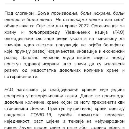
Под слоганом „
Боља производња, боља исхрана, бољи
околиш и бољи живот. Не остављајмо никога иза себе
“
обиљежава се Свјетски дан хране 2022. Организација за
храну и пољопривреду Уједињених нација (
FАО
)
овогодишњим слоганом жели указати на чињеницу да
значајан удио свјетске популације не осјећа бенефите
које пружају развој човјечанства, иновације и економски
развој. Заправо, милиони људи широм свијета немају
приступ здравој исхрани, што значи да су изложени
ризику од недостатка довољних количина хране и
потхрањености.
FАО
наглашава да снабдијевање храном није једина
препрека у искорјењивању глади. Данас се производе
довољне количине хране којом се могу прехранити сви
становници Земље. Приступ нутритивној храни ометају
пандемија
COVID-19
, сукоби, климатске промјене,
неједнакост, раст цијена и тензије на међународном
нивоу. Људи широм свијета пате због домино ефекта