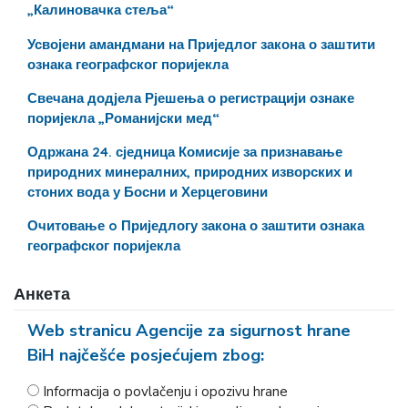
„Калиновачка стеља“
Усвојени амандмани на Приједлог закона о заштити
ознака географског поријекла
Свечана додјела Рјешења о регистрацији ознаке
поријекла „Романијски мед“
Одржана 24. сједница Комисије за признавање
природних минералних, природних изворских и
стоних вода у Босни и Херцеговини
Очитовање o Приједлогу закона о заштити ознака
географског поријекла
Анкета
Web stranicu Agencije za sigurnost hrane
BiH najčešće posjećujem zbog:
Informacija o povlačenju i opozivu hrane