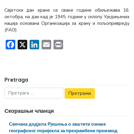
Свјетски дан хране се сваке године обиљежава 16.
октобра, на дан кад је 1945. године у склопу Уједињених
нација основана Организација за храну и пољопривреду
(
FАО
).
Facebook
X
LinkedIn
Email
Print
Pretraga
Скорашњи чланци
Свечана додјела Рјешења о заштити ознаке
географског поријекла за прехрамбени производ