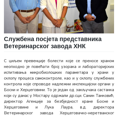
Службена посјета представника
Ветеринарског завода ХНК
С циљем превенције болести које се преносе храном
неопходно је повећати број узорака и лабораторијских
испитивања микробиолошких параметара у храни у
склопу процеса самоконтроле, као и у склопу службених
контрола које спроводе надлежни инспекцијски органи у
Босни и Херцеговини. То је један од закључака састанка
који су данас у Мостару одржали др.сци. Санин Танковић,
директор Агенције за безбједност хране Босне и
Херцеговине и Лука Лаура, в.д. директора
Ветеринарског завода Херцеговачко-неретванског