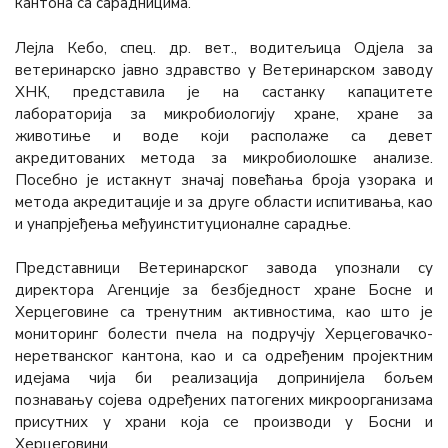
кантона са сарадницима.
Лејла Кебо, спец. др. вет., водитељица Одјела за
ветеринарско јавно здравство у Ветеринарском заводу
ХНК, представила је на састанку капацитете
лабораторија за микробиологију хране, хране за
животиње и воде који располаже са девет
акредитованих метода за микробиолошке анализе.
Посебно је истакнут значај повећања броја узорака и
метода акредитације и за друге области испитивања, као
и унапрјеђења међуинституционалне сарадње.
Представници Ветеринарског завода упознали су
директора Агенције за безбједност хране Босне и
Херцеговине са тренутним активностима, као што је
мониторинг болести пчела на подручју Херцеговачко-
неретванског кантона, као и са одређеним пројектним
идејама чија би реализација допринијела бољем
познавању сојева одређених патогених микроорганизама
присутних у храни која се производи у Босни и
Херцеговини.