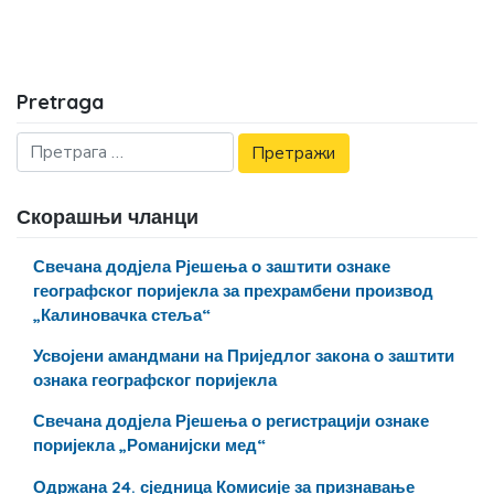
Pretraga
Скорашњи чланци
Свечана додјела Рјешења о заштити ознаке
географског поријекла за прехрамбени производ
„Калиновачка стеља“
Усвојени амандмани на Приједлог закона о заштити
ознака географског поријекла
Свечана додјела Рјешења о регистрацији ознаке
поријекла „Романијски мед“
Одржана 24. сједница Комисије за признавање