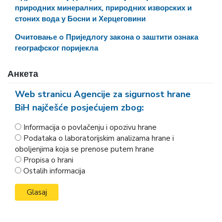
природних минералних, природних изворских и
стоних вода у Босни и Херцеговини
Очитовање o Приједлогу закона о заштити ознака
географског поријекла
Анкета
Web stranicu Agencije za sigurnost hrane
BiH najčešće posjećujem zbog:
Informacija o povlačenju i opozivu hrane
Podataka o laboratorijskim analizama hrane i
oboljenjima koja se prenose putem hrane
Propisa o hrani
Ostalih informacija