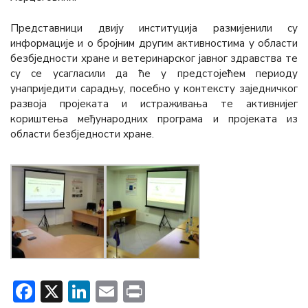
Представници двију институција размијенили су
информације и о бројним другим активностима у области
безбједности хране и ветеринарског јавног здравства те
су се усагласили да ће у предстојећем периоду
унаприједити сарадњу, посебно у контексту заједничког
развоја пројеката и истраживања те активнијег
кориштења међународних програма и пројеката из
области безбједности хране.
Facebook
X
LinkedIn
Email
Print