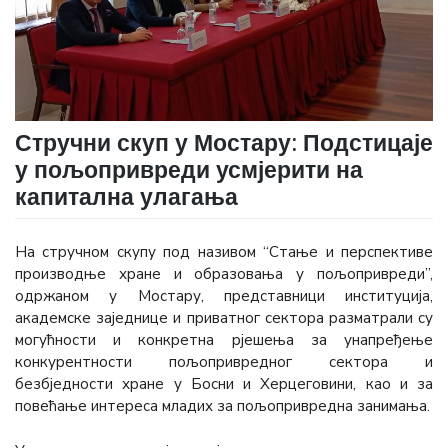
Стручни скуп у Мостару: Подстицаје
у пољопривреди усмјерити на
капитална улагања
На стручном скупу под називом “Стање и перспективе
производње хране и образовања у пољопривреди”,
одржаном у Мостару, представници институција,
академске заједнице и приватног сектора разматрали су
могућности и конкретна рјешења за унапређење
конкурентности пољопривредног сектора и
безбједности хране у Босни и Херцеговини, као и за
повећање интереса младих за пољопривредна занимања.