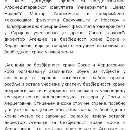
У панел дискусији, заједно са представницима
Агромедитеранског факултета Универзитета „Џемал
Биједић“ Мостар, Агрономског и прехрамбено-
технолошког факултета Свеучилишта у Мостару и
Пољопривредно-прехрамбеног факултета Универзитета
у Сарајеву учествовао је др.сци. Санин Танковић,
директор Агенције за безбједност хране Босне и
Херцеговине, који је говорио о кључним изазовима за
безбједност хране у нашој земљи.
„Агенција за безбједност хране Босне и Херцеговине,
кроз организацију различитих обука за субјекте у
пословању са храном, инспекторе, лабораторијско
особље и остале учеснике у систему безбједности хране,
доприноси заштити здравља потрошача и унапређењу
конкурентности пољопривредног сектора у Босни и
Херцеговини. Стицањем високе стручне спреме, посебно
у изузетно захтјевним областима каква је безбједност
хране, учење тек започиње“, рекао је, између осталог,
директор Агенције за безбједност хране Босне и
Херцеговине, те истакао опредјељење Агенције за