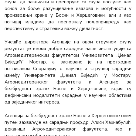
скупа, да закључци и препоруке са скупа послуже као
основ за боље разумијевање изазова и могућности у
производњи хране у Босни и Херцеговини, али и као
потицај младима да препознају пољопривреду као
перспективну и стратешки важну дјелатност.
Учешће директора Агенције на овом стручном скупу
резултат је веома добре сарадње наше институције са
Агромедитеранским факултетом Универзитета „Џемал
Биједић“ Мостар, а засновано је на претходно
потписаном Споразуму о научној и стручној сарадњи
између Универзитета „Џемал Биједић“ у Мостару,
Агромедитеранског факултета и Агенције за
безбједност хране Босне и Херцеговине, којим су
дефинисани модалитети сарадње у научним областима
од заједничког интереса.
Агенција за безбједност хране Босне и Херцеговине овим
путем захваљује на сарадњи проф.др. Алиси Хаџиабулић,
деканици Агромедитеранског факултета, као и
наставном особљу факултета.