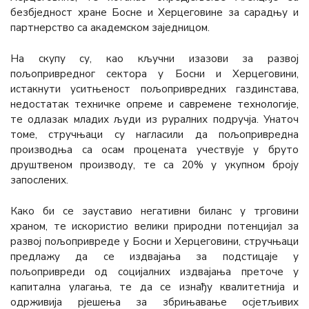
безбједност хране Босне и Херцеговине за сарадњу и
партнерство са академском заједницом.
На скупу су, као кључни изазови за развој
пољопривредног сектора у Босни и Херцеговини,
истакнути уситњеност пољопривредних газдинстава,
недостатак техничке опреме и савремене технологије,
те одлазак младих људи из руралних подручја. Унаточ
томе, стручњаци су нагласили да пољопривредна
производња са осам процената учествује у бруто
друштвеном производу, те са 20% у укупном броју
запослених.
Како би се зауставио негативни биланс у трговини
храном, те искористио велики природни потенцијал за
развој пољопривреде у Босни и Херцеговини, стручњаци
предлажу да се издвајања за подстицаје у
пољопривреди од социјалних издвајања преточе у
капитална улагања, те да се изнађу квалитетнија и
одрживија рјешења за збрињавање осјетљивих