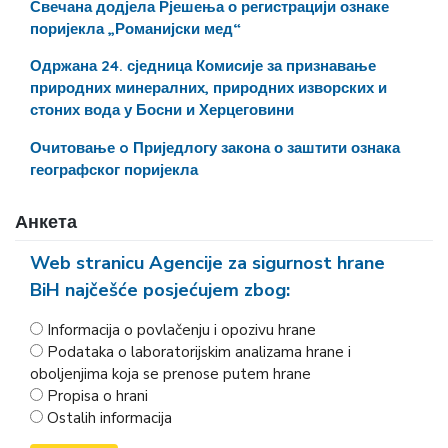
Свечана додјела Рјешења о регистрацији ознаке
поријекла „Романијски мед“
Одржана 24. сједница Комисије за признавање
природних минералних, природних изворских и
стоних вода у Босни и Херцеговини
Очитовање o Приједлогу закона о заштити ознака
географског поријекла
Анкета
Web stranicu Agencije za sigurnost hrane
BiH najčešće posjećujem zbog:
Informacija o povlačenju i opozivu hrane
Podataka o laboratorijskim analizama hrane i
oboljenjima koja se prenose putem hrane
Propisa o hrani
Ostalih informacija