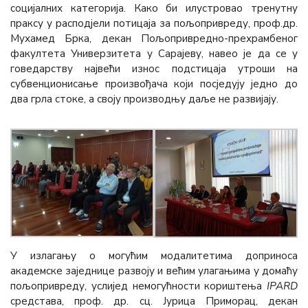
социјалних категорија. Како би илустровао тренутну
праксу у расподјели потицаја за пољопривреду, проф.др.
Мухамед Брка, декан Пољопривредно-прехрамбеног
факултета Универзитета у Сарајеву, навео је да се у
говедарству највећи износ подстицаја утроши на
субвенционисање произвођача који посједују једно до
два грла стоке, а своју производњу даље не развијају.
У излагању о могућим модалитетима доприноса
академске заједнице развоју и већим улагањима у домаћу
пољопривреду, услијед немогућности кориштења
IPARD
средстава, проф. др. сц. Јурица Приморац, декан