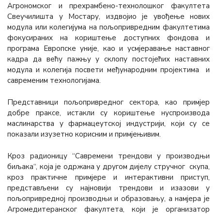
Агрономског и прехрамбено-технолошког факултета
Свеучилишта у Мостару, издвојио је увођење нових
модула или колегијума на пољопривредним факултетима
фокусираних на кориштење доступних фондова и
програма Европске уније, као и усмјеравање наставног
кадра да већу пажњу у склопу постојећих наставних
модула и колегија посвети међународним пројектима и
савременим технологијама.
Представници пољопривредног сектора, као примјер
добре праксе, истакли су кориштење нуспроизвода
маслинарства у фармацеутској индустрији, који су се
показали изузетно корисним и примјењивим.
Кроз радионицу “Савремени трендови у производњи
биљака“, која је одржана у другом дијелу стручног скупа,
кроз практичне примјере и интерактивни приступ,
представљени су најновији трендови и изазови у
пољопривредној производњи и образовању, а намјера је
Агромедитеранског факултета, који је организатор