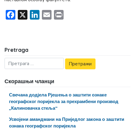
Facebook
X
LinkedIn
Email
Print
Pretraga
Скорашњи чланци
Свечана додјела Рјешења о заштити ознаке
географског поријекла за прехрамбени производ
„Калиновачка стеља“
Усвојени амандмани на Приједлог закона о заштити
ознака географског поријекла