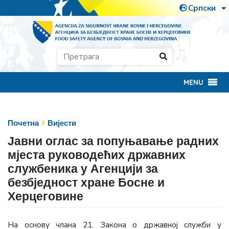
MENU
Почетна
Вијести
Јавни оглас за попуњавање радних
мјеста руководећих државних
службеника у Агенцији за
безбједност хране Босне и
Херцеговине
На основу члана 21. Закона о државној служби у