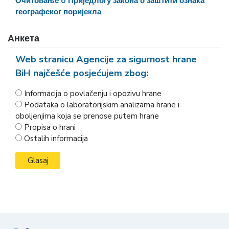
Очитовање o Приједлогу закона о заштити ознака
географског поријекла
Анкета
Web stranicu Agencije za sigurnost hrane
BiH najčešće posjećujem zbog:
Informacija o povlačenju i opozivu hrane
Podataka o laboratorijskim analizama hrane i
oboljenjima koja se prenose putem hrane
Propisa o hrani
Ostalih informacija