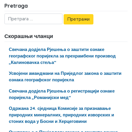
Pretraga
Скорашњи чланци
Свечана додјела Рјешења о заштити ознаке
географског поријекла за прехрамбени производ
„Калиновачка стеља“
Усвојени амандмани на Приједлог закона о заштити
ознака географског поријекла
Свечана додјела Рјешења о регистрацији ознаке
поријекла „Романијски мед“
Одржана 24. сједница Комисије за признавање
природних минералних, природних изворских и
стоних вода у Босни и Херцеговини