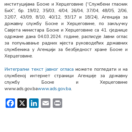
институцијама Босне и Херцеговине (“Службени гласник
БиХ”, бр. 19/02, 35/03, 4/04, 26/04, 37/04, 48/05, 2/06,
32/07, 43/09, 8/10, 40/12, 93/17 и 18/24), Агенција за
државну службу Босне и Херцеговине, по закључку
Савјета министара Босне и Херцеговине са 41. сједнице
одржане дана 04.03.2024. године, расписује Јавни оглас
за попуњавање радних мјеста руководећих државних
службеника у Агенцији за безбједност хране Босне и
Херцеговине.
Интегрални текст јавног огласа
можете погледати и на
службеној интернет страници Агенције за државну
службу Босне и Херцеговине
www.ads.gov.ba
www.ads.gov.ba
.
Facebook
X
LinkedIn
Email
Print